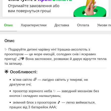
Опис
Характеристики
Доставка
Оплата
Умови п
Опис
✨ Подаруйте дитині чарівну ніч! Іграшка-аксолотль з
проєктором — це море емоцій, солодких снів і яскравих
пригод! 🌙💖 Вона заспокоює, розважає й дарує відчуття тепла
та затишку.
🌟 Особливості:
м’яке світло 🌈 — лагідно світить у темряві, не
дратуючи очі;
проєктор зоряного неба ✨ — заводний механізм без
кнопок і складних налаштувань;
знімний блок з проєктором 🎵 — легко виймається,
працює від 3 батарейок AAA;