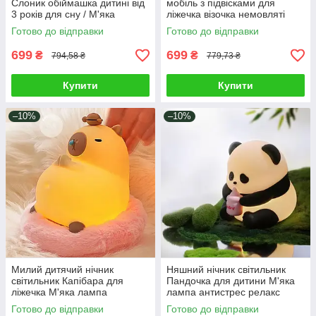
Слоник обіймашка дитині від
мобіль з підвісками для
3 років для сну / М'яка
ліжечка візочка немовляті
іграшка проектор нічник
Заводна іграшка грає мелодії
Готово до відправки
Готово до відправки
світло мелодії
699
699
₴
₴
794,58 ₴
779,73 ₴
Купити
Купити
–10%
–10%
Милий дитячий нічник
Няшний нічник світильник
світильник Капібара для
Пандочка для дитини М'яка
ліжечка М'яка лампа
лампа антистрес релакс
антистрес Іграшка тягучка 3
іграшка 3 режими світла USB
Готово до відправки
Готово до відправки
режими Type-C
Type-C