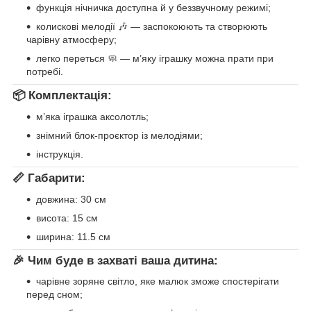
функція нічничка доступна й у беззвучному режимі;
колискові мелодії 🎶 — заспокоюють та створюють
чарівну атмосферу;
легко переться 🧼 — м’яку іграшку можна прати при
потребі.
📦 Комплектація:
м’яка іграшка аксолотль;
знімний блок-проєктор із мелодіями;
інструкція.
📏 Габарити:
довжина: 30 см
висота: 15 см
ширина: 11.5 см
🎉 Чим буде в захваті ваша дитина:
чарівне зоряне світло, яке малюк зможе спостерігати
перед сном;