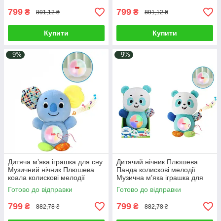
799
799
₴
₴
891,12 ₴
891,12 ₴
Купити
Купити
–9%
–9%
Дитяча м’яка іграшка для сну
Дитячий нічник Плюшева
Музичний нічник Плюшева
Панда колискові мелодії
коала колискові мелодії
Музична м’яка іграшка для
знімний блок підсвітка
сну знімний блок
Готово до відправки
Готово до відправки
підсвічування
799
799
₴
₴
882,78 ₴
882,78 ₴