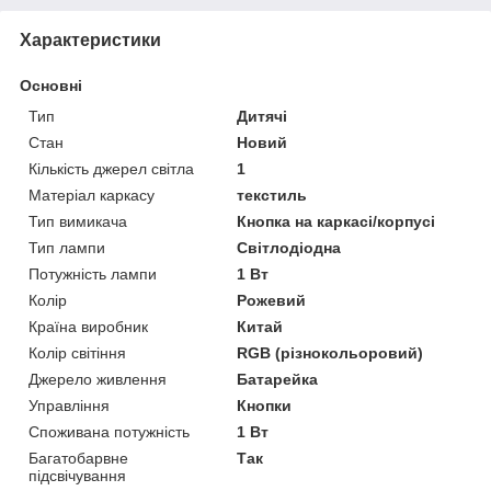
Характеристики
Основні
Тип
Дитячі
Стан
Новий
Кількість джерел світла
1
Матеріал каркасу
текстиль
Тип вимикача
Кнопка на каркасі/корпусі
Тип лампи
Світлодіодна
Потужність лампи
1 Вт
Колір
Рожевий
Країна виробник
Китай
Колір світіння
RGB (різнокольоровий)
Джерело живлення
Батарейка
Управління
Кнопки
Споживана потужність
1 Вт
Багатобарвне
Так
підсвічування