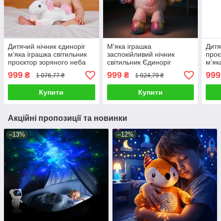
Дитячий нічник єдиноріг
М'яка іграшка
Дитя
м’яка іграшка світильник
заспокійливий нічник
проє
проєктор зоряного неба
світильник Єдиноріг
м’як
для дитини LED лампа
немовляті для засинання
нічн
999
999
999
₴
₴
1 076,77 ₴
1 024,79 ₴
музика звук
Проектор зоряного неба
ламп
мелодії
Купити
Купити
Акційні пропозиції та новинки
–13%
–12%