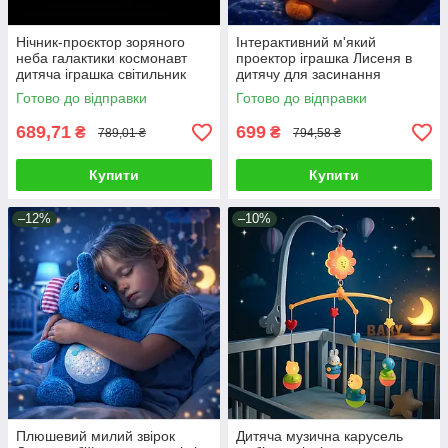
Нічник-проєктор зоряного
Інтерактивний м'який
неба галактики космонавт
проектор іграшка Лисеня в
дитяча іграшка світильник
дитячу для засинання
астронавт різні режими пульт
малюка \ Плюшевий друг
Готово до відправки
Готово до відправки
мелодії проекція зоряного
неба
689,71
699
₴
₴
789,01 ₴
794,58 ₴
Купити
Купити
–12%
–10%
Плюшевий милий звірок
Дитяча музична карусель