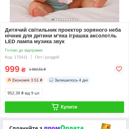
Дитячий світильник проектор зоряного неба
нічник для дитини м’яка іграшка аксолотль
LED лампа музика звук
Готово до відправки
Код: 175411
Опт і роздріб
999
₴
1 002,51 ₴
Економія
3.51 ₴
Залишилось
4 дні
952,38 ₴
від 9 шт.
Купити