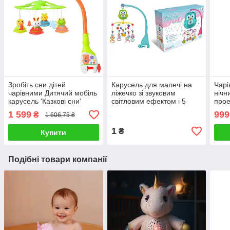
Зробіть сни дітей
Карусель для малечі на
Чарі
чарівними Дитячий мобіль
ліжечко зі звуковим
нічн
карусель 'Казкові сни'
світловим ефектом і 5
прое
Музика світло і барвисті
підвісками Добрі сни HL
неба
1 599
999
₴
1 606,75 ₴
іграшки
2018-40 R
мело
підс
1
₴
Купити
Подібні товари компанії