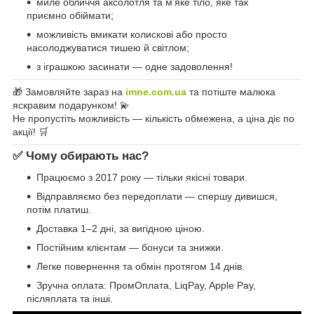
миле обличчя аксолотля та м’яке тіло, яке так
приємно обіймати;
можливість вмикати колискові або просто
насолоджуватися тишею й світлом;
з іграшкою засинати — одне задоволення!
🎁 Замовляйте зараз на
imne.com.ua
та потіште малюка
яскравим подарунком! 💫
Не пропустіть можливість — кількість обмежена, а ціна діє по
акції! 🛒
✅ Чому обирають нас?
Працюємо з 2017 року — тільки якісні товари.
Відправляємо без передоплати — спершу дивишся,
потім платиш.
Доставка 1–2 дні, за вигідною ціною.
Постійним клієнтам — бонуси та знижки.
Легке повернення та обмін протягом 14 днів.
Зручна оплата: ПромОплата, LiqPay, Apple Pay,
післяплата та інші.