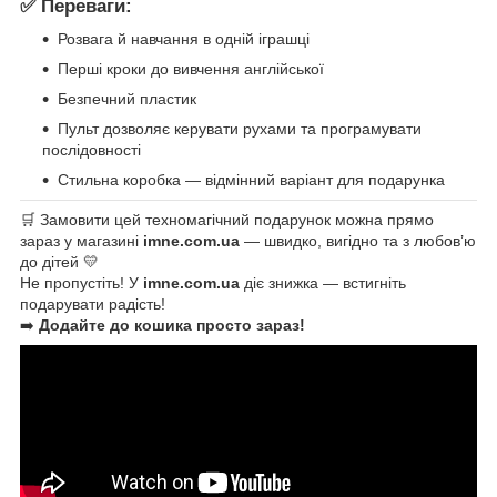
✅ Переваги:
Розвага й навчання в одній іграшці
Перші кроки до вивчення англійської
Безпечний пластик
Пульт дозволяє керувати рухами та програмувати
послідовності
Стильна коробка — відмінний варіант для подарунка
🛒 Замовити цей техномагічний подарунок можна прямо
зараз у магазині
imne.com.ua
— швидко, вигідно та з любов’ю
до дітей 💛
Не пропустіть! У
imne.com.ua
діє знижка — встигніть
подарувати радість!
➡️
Додайте до кошика просто зараз!