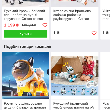
Рухомий ігровий бойовий
Інтерактивна іграшкова
Унік
слон робот на пульті
собачка робот на
танц
керування Світло співає
радіокеруванні Співає
голо
мелодії Дихає парою
ходить танцює LED
роз
1 199
₴
1 216,01 ₴
Найкраща іграшка дитині
підсвічування Вбудований
для 
сенсор
істо
1
1
₴
₴
Купити
Подібні товари компанії
Розумне радіокероване
Кумедний іграшковий
Розу
цуценя бульдог астронавт
улюбленець дитині на р/у
песи