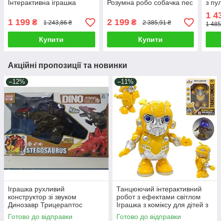
Інтерактивна іграшка
Розумна робо собачка пес
з пу
співає танцює Собачка
робить трюки танцює
діте
1 4
світиться в русі
співає Казки сенсор світло
вихо
1 199
2 199
₴
₴
1 243,86 ₴
2 385,91 ₴
1 485
тан
Купити
Купити
Акційні пропозиції та новинки
–12%
–11%
Іграшка рухливий
Танцюючий інтерактивний
конструктор зі звуком
робот з ефектами світлом
Динозавр Трицераптос
Іграшка з коміксу для дітей з
великий 23 см Рухаються
крильцями антенками
Готово до відправки
Готово до відправки
паща хвіст та ноги