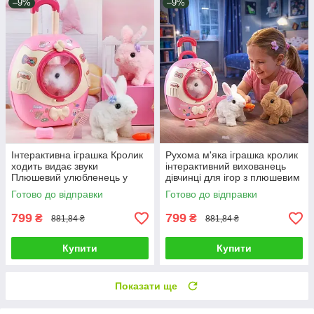
–9%
–9%
Інтерактивна іграшка Кролик
Рухома м'яка іграшка кролик
ходить видає звуки
інтерактивний вихованець
Плюшевий улюбленець у
дівчинці для ігор з плюшевим
валізі Іграшковий зайчик
улюбленцем 3 види ходить
Готово до відправки
Готово до відправки
аксесуари
звуки на повідку
799
799
₴
₴
881,84 ₴
881,84 ₴
Купити
Купити
Показати ще