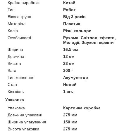
Країна виробник
Китай
Тип
Робот
Вікова група
Від 3 років
Матеріал
Пластик
Колір
Різні кольори
Особливості
Рухома, Світлові ефекти,
Мелодії, Звукові ефекти
Ширина
16.5 см
Довжина
12 см
Висота
23 см
Вага
300 г
Тип живлення
Акумулятор
Стан
Новий
Кількість
1 шт.
Упаковка
Упаковка
Картонна коробка
Довжина упаковки
275 мм
Ширина упакування
150 мм
Висота упаковки
275 мм