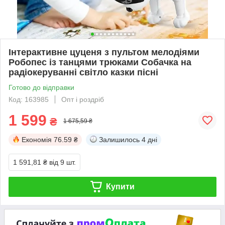
Інтерактивне цуценя з пультом мелодіями
Робопес із танцями трюками Собачка на
радіокеруванні світло казки пісні
Готово до відправки
Код: 163985
Опт і роздріб
1 599
₴
1 675,59 ₴
Економія
76.59 ₴
Залишилось
4 дні
1 591,81 ₴
від 9 шт.
Купити