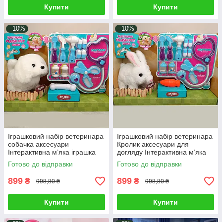
Купити
Купити
–10%
–10%
Іграшковий набір ветеринара
Іграшковий набір ветеринара
собачка аксесуари
Кролик аксесуари для
Інтерактивна м’яка іграшка
догляду Інтерактивна м’яка
Щеня Плюшевий улюбленець
іграшка зайчик Плюшевий
Готово до відправки
Готово до відправки
ходить гавкає
улюбленець
899
899
₴
₴
998,80 ₴
998,80 ₴
Купити
Купити