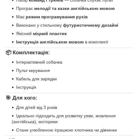
Набір
команд і трюків
— собачка слухає пульт
Програє
мелодії та казки англійською мовою
Має
режим програмування рухів
Виконано у стильному
футуристичному дизайні
Якісний
міцний пластик
Інструкція англійською мовою
в комплекті
📦 Комплектація:
Інтерактивний собачка
Пульт керування
Кабель для зарядки
Інструкція
🎯 Для кого:
Для дітей від 3 років
Ідеально підходить для розвитку уяви, мовлення
(англійська), моторики
Стане улюбленою іграшкою хлопчика чи дівчинки