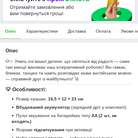
Опис
Характеристики
Доставка
Оплата
Умови п
Опис
🐶✨ Уявіть очі вашої дитини, що світяться від радості — саме
такі емоції викликає наш інтерактивний робопес! Він гавкає,
блимає, танцює та навіть розповідає казки англійською мовою
— справжній друг із майбутнього! 🚀
💡 Особливості:
Розмір іграшки:
16,5 × 12 × 23 см
Вбудований акумулятор
(зарядний дріт у комплекті)
Пульт керування на батарейках типу
AA (2 шт, не
входять)
Яскраве
підсвічування
при активації