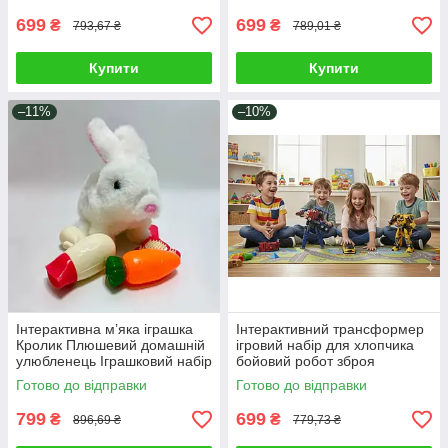
699
699
₴
₴
793,67 ₴
789,01 ₴
Купити
Купити
–11%
–10%
Інтерактивна м’яка іграшка
Інтерактивний трансформер
Кролик Плюшевий домашній
ігровий набір для хлопчика
улюбленець Іграшковий набір
бойовий робот зброя
рухомий зайчик з
машинка 2 види Оптімус
Готово до відправки
Готово до відправки
аксесуарами
Прайм Бамблбі
799
699
₴
₴
896,69 ₴
779,73 ₴