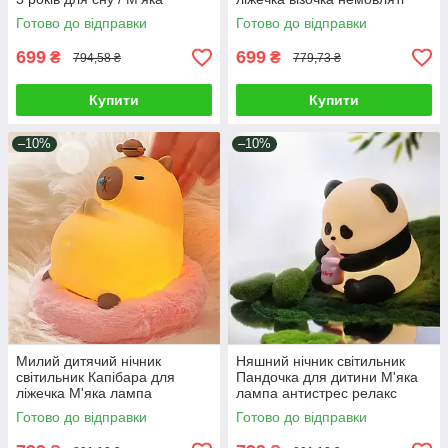
іграшка проектор нічник
Заводна іграшка грає мелодії
Готово до відправки
Готово до відправки
світло мелодії
699
699
₴
₴
794,58 ₴
779,73 ₴
Купити
Купити
–10%
–10%
Милий дитячий нічник
Няшний нічник світильник
світильник Капібара для
Пандочка для дитини М'яка
ліжечка М'яка лампа
лампа антистрес релакс
антистрес Іграшка тягучка 3
іграшка 3 режими світла USB
Готово до відправки
Готово до відправки
режими Type-C
Type-C