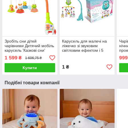
Зробіть сни дітей
Карусель для малечі на
Чарі
чарівними Дитячий мобіль
ліжечко зі звуковим
нічн
карусель 'Казкові сни'
світловим ефектом і 5
прое
Музика світло і барвисті
підвісками Добрі сни HL
неба
1 599
999
₴
1 606,75 ₴
іграшки
2018-40 R
мело
підс
1
₴
Купити
Подібні товари компанії