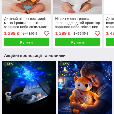
Дитячий нічник восьминіг
Нічник м’яка іграшка
Дитя
м’яка іграшка проєктор
тюлень для дітей проєктор
ведм
зоряного неба світильник
зоряного неба світильник
зоря
для дитини LED лампа
для малюка лампа для
ігра
1 399
1 399
1 4
₴
₴
1 448,07 ₴
1 470,35 ₴
музика звук
сну музика звук
LED 
Купити
Купити
Акційні пропозиції та новинки
–13%
–12%