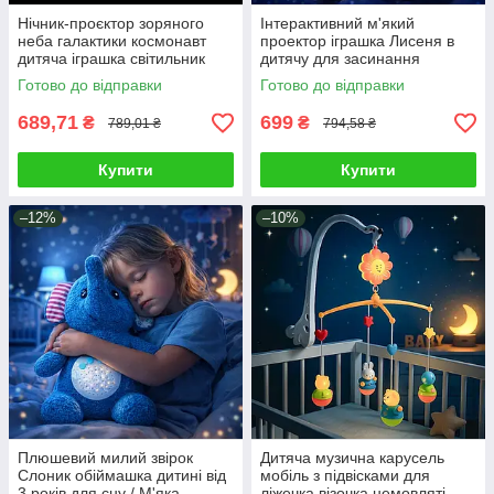
Нічник-проєктор зоряного
Інтерактивний м'який
неба галактики космонавт
проектор іграшка Лисеня в
дитяча іграшка світильник
дитячу для засинання
астронавт різні режими пульт
малюка \ Плюшевий друг
Готово до відправки
Готово до відправки
мелодії проекція зоряного
неба
689,71
699
₴
₴
789,01 ₴
794,58 ₴
Купити
Купити
–12%
–10%
Плюшевий милий звірок
Дитяча музична карусель
Слоник обіймашка дитині від
мобіль з підвісками для
3 років для сну / М'яка
ліжечка візочка немовляті