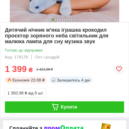
Дитячий нічник м’яка іграшка крокодил
проєктор зоряного неба світильник для
малюка лампа для сну музика звук
Готово до відправки
Код: 178178
Опт і роздріб
1 399
₴
1 422,08 ₴
Економія
23.08 ₴
Залишилось
4 дні
1 350,98 ₴
від 9 шт.
Купити