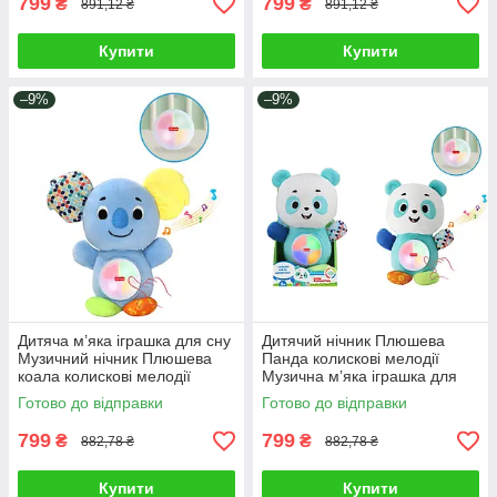
799
799
₴
₴
891,12 ₴
891,12 ₴
Купити
Купити
–9%
–9%
Дитяча м’яка іграшка для сну
Дитячий нічник Плюшева
Музичний нічник Плюшева
Панда колискові мелодії
коала колискові мелодії
Музична м’яка іграшка для
знімний блок підсвітка
сну знімний блок
Готово до відправки
Готово до відправки
підсвічування
799
799
₴
₴
882,78 ₴
882,78 ₴
Купити
Купити