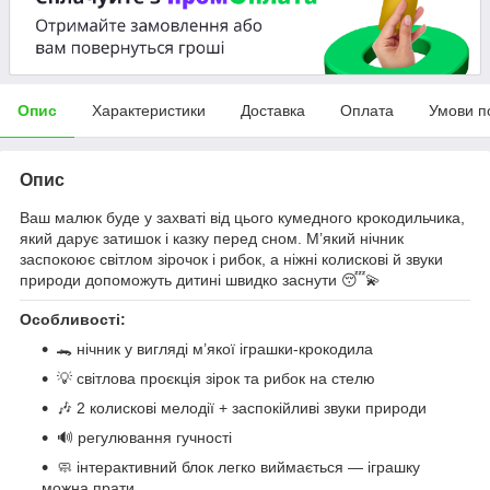
Опис
Характеристики
Доставка
Оплата
Умови п
Опис
Ваш малюк буде у захваті від цього кумедного крокодильчика,
який дарує затишок і казку перед сном. М’який нічник
заспокоює світлом зірочок і рибок, а ніжні колискові й звуки
природи допоможуть дитині швидко заснути 😴💫
Особливості:
🐊 нічник у вигляді м’якої іграшки-крокодила
💡 світлова проєкція зірок та рибок на стелю
🎶 2 колискові мелодії + заспокійливі звуки природи
🔊 регулювання гучності
🧼 інтерактивний блок легко виймається — іграшку
можна прати