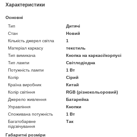
Характеристики
Основні
Тип
Дитячі
Стан
Новий
Кількість джерел світла
1
Матеріал каркасу
текстиль
Тип вимикача
Кнопка на каркасі/корпусі
Тип лампи
Світлодіодна
Потужність лампи
1 Вт
Колір
Сірий
Країна виробник
Китай
Колір світіння
RGB (різнокольоровий)
Джерело живлення
Батарейка
Управління
Кнопки
Споживана потужність
1 Вт
Багатобарвне
Так
підсвічування
Габаритні розміри