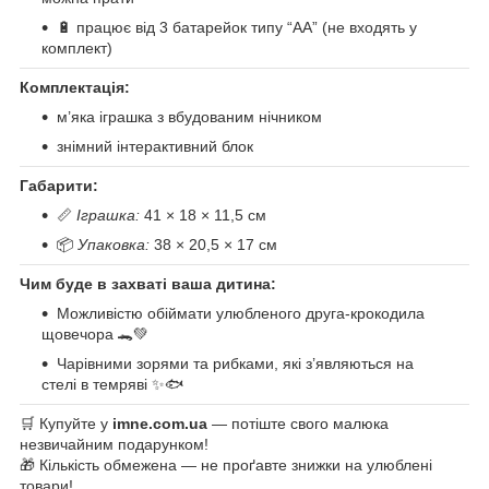
🔋 працює від 3 батарейок типу “АА” (не входять у
комплект)
Комплектація:
м’яка іграшка з вбудованим нічником
знімний інтерактивний блок
Габарити:
📏
Іграшка:
41 × 18 × 11,5 см
📦
Упаковка:
38 × 20,5 × 17 см
Чим буде в захваті ваша дитина:
Можливістю обіймати улюбленого друга-крокодила
щовечора 🐊💚
Чарівними зорями та рибками, які з’являються на
стелі в темряві ✨🐟
🛒 Купуйте у
imne.com.ua
— потіште свого малюка
незвичайним подарунком!
🎁 Кількість обмежена — не проґавте знижки на улюблені
товари!