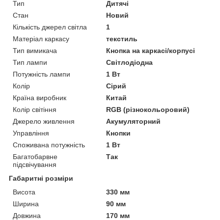
Тип
Дитячі
Стан
Новий
Кількість джерел світла
1
Матеріал каркасу
текстиль
Тип вимикача
Кнопка на каркасі/корпусі
Тип лампи
Світлодіодна
Потужність лампи
1 Вт
Колір
Сірий
Країна виробник
Китай
Колір світіння
RGB (різнокольоровий)
Джерело живлення
Акумуляторний
Управління
Кнопки
Споживана потужність
1 Вт
Багатобарвне
Так
підсвічування
Габаритні розміри
Висота
330 мм
Ширина
90 мм
Довжина
170 мм