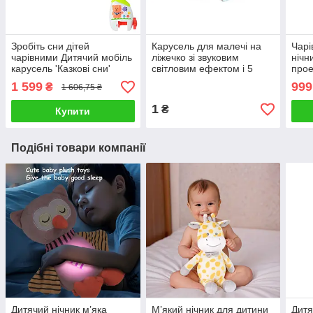
Зробіть сни дітей
Карусель для малечі на
Чарі
чарівними Дитячий мобіль
ліжечко зі звуковим
нічн
карусель 'Казкові сни'
світловим ефектом і 5
прое
Музика світло і барвисті
підвісками Добрі сни HL
неба
1 599
999
₴
1 606,75 ₴
іграшки
2018-40 R
мело
підс
1
₴
Купити
Подібні товари компанії
Дитячий нічник м’яка
М’який нічник для дитини
Дитя