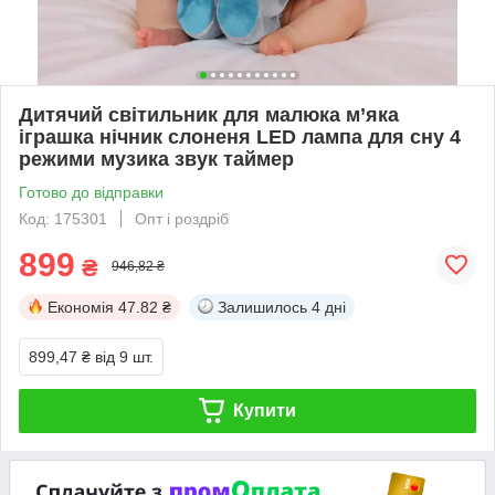
Дитячий світильник для малюка м’яка
іграшка нічник слоненя LED лампа для сну 4
режими музика звук таймер
Готово до відправки
Код: 175301
Опт і роздріб
899
₴
946,82 ₴
Економія
47.82 ₴
Залишилось
4 дні
899,47 ₴
від 9 шт.
Купити