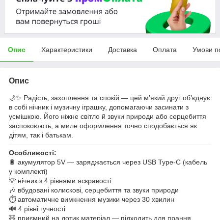
Опис
Характеристики
Доставка
Оплата
Умови п
Опис
🌙✨ Радість, захоплення та спокій — цей м’який друг об’єднує
в собі нічник і музичну іграшку, допомагаючи засинати з
усмішкою. Його ніжне світло й звуки природи або серцебиття
заспокоюють, а миле оформлення точно сподобається як
дітям, так і батькам.
Особливості:
🔋 акумулятор 5V — заряджається через USB Type-C (кабель
у комплекті)
💡 нічник з 4 рівнями яскравості
🎶 вбудовані колискові, серцебиття та звуки природи
⏱️ автоматичне вимкнення музики через 30 хвилин
🔊 4 рівні гучності
🧸 приємний на дотик матеріал — підходить для прання