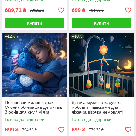
мелодії проекція зоряного
неба
689,71
699
₴
₴
789,01 ₴
794,58 ₴
Купити
Купити
–12%
–10%
Плюшевий милий звірок
Дитяча музична карусель
Слоник обіймашка дитині від
мобіль з підвісками для
3 років для сну / М'яка
ліжечка візочка немовляті
іграшка проектор нічник
Заводна іграшка грає мелодії
Готово до відправки
Готово до відправки
світло мелодії
699
699
₴
₴
794,58 ₴
779,73 ₴