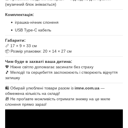
(музичний блок знімається)
Комплектація:
іграшка-нічник слоненя
USB Type-C кабель
Габарити:
📏 17 × 9 × 33 см
📦 Розмір упаковки: 20 × 14 × 27 см
Чим буде в захваті ваша дитина:
💖 Ніжне світло допомагає засинати без страху
🎵 Мелодії та серцебиття заспокоюють і створюють відчуття
затишку
🛍️ Обирай улюблені товари разом із
imne.com.ua
—
обмежена кількість на складі!
🎁 Не проґавте можливість отримати знижку на це миле
слоненя прямо зараз!