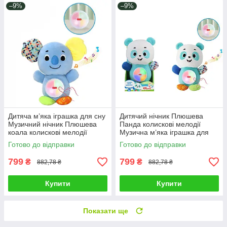
–9%
–9%
Дитяча м’яка іграшка для сну
Дитячий нічник Плюшева
Музичний нічник Плюшева
Панда колискові мелодії
коала колискові мелодії
Музична м’яка іграшка для
знімний блок підсвітка
сну знімний блок
Готово до відправки
Готово до відправки
підсвічування
799
799
₴
₴
882,78 ₴
882,78 ₴
Купити
Купити
Показати ще