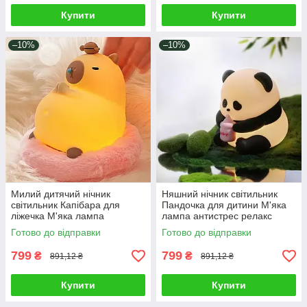
Купити
Купити
–10%
–10%
Милий дитячий нічник
Няшний нічник світильник
світильник Капібара для
Пандочка для дитини М'яка
ліжечка М'яка лампа
лампа антистрес релакс
антистрес Іграшка тягучка 3
іграшка 3 режими світла USB
Готово до відправки
Готово до відправки
режими Type-C
Type-C
799
799
₴
₴
891,12 ₴
891,12 ₴
Купити
Купити