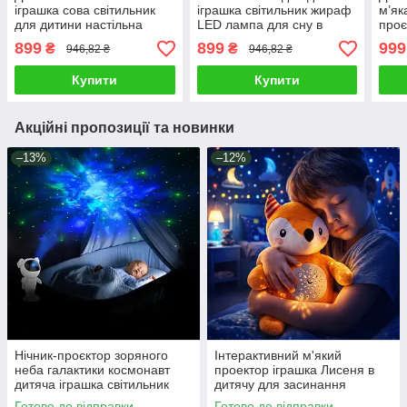
іграшка сова світильник
іграшка світильник жираф
м’як
для дитини настільна
LED лампа для сну в
проє
лампа для сну 4 режими
дитячу 4 режими музика
для 
899
899
999
₴
₴
946,82 ₴
946,82 ₴
музика звук таймер
звук таймер
музи
Купити
Купити
Акційні пропозиції та новинки
–13%
–12%
Нічник-проєктор зоряного
Інтерактивний м'який
неба галактики космонавт
проектор іграшка Лисеня в
дитяча іграшка світильник
дитячу для засинання
астронавт різні режими пульт
малюка \ Плюшевий друг
Готово до відправки
Готово до відправки