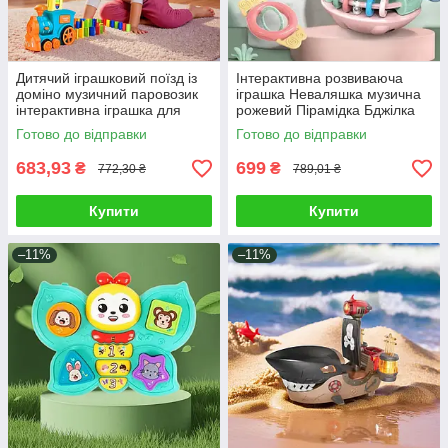
Дитячий іграшковий поїзд із
Інтерактивна розвиваюча
доміно музичний паровозик
іграшка Неваляшка музична
інтерактивна іграшка для
рожевий Пірамідка Бджілка
малюків світло звук мелодії
брязкальце з прорізувачем
Готово до відправки
Готово до відправки
683,93
699
₴
₴
772,30 ₴
789,01 ₴
Купити
Купити
–11%
–11%