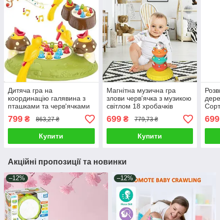
Дитяча гра на
Магнітна музична гра
Розв
координацію галявина з
злови черв'ячка з музикою
дере
пташками та черв'ячками
світлом 18 хробачків
Сорт
на батарейках нагодуй
Ігровий набір на
фор
799
699
699
₴
₴
863,27 ₴
779,73 ₴
пташку з рухомою
батарейках із рухомою
магн
платформою з музикою
платформою
циф
Купити
Купити
світлом
Акційні пропозиції та новинки
–12%
–12%