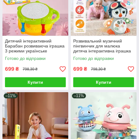
Дитячий інтерактивний
Розвивальний музичний
Барабан розвиваюча іграшка
пінгвинчик для малюка
3 режими українське
дитяча інтерактивна іграшка
озвучення вивчення букв
їздить світло звук серцебиття
Готово до відправки
Готово до відправки
цифр пісні мелодії
співає
699
699
₴
₴
798,30 ₴
798,30 ₴
Купити
Купити
–11%
–11%