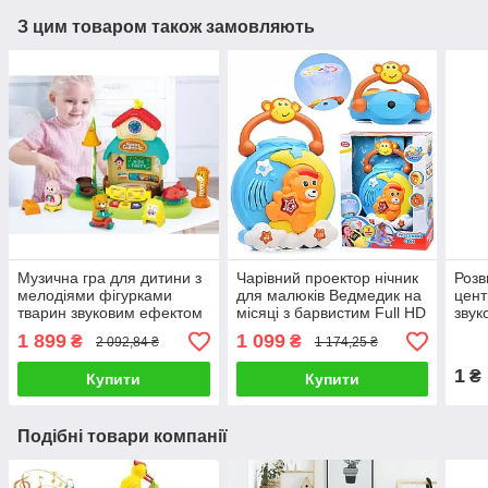
З цим товаром також замовляють
Музична гра для дитини з
Чарівний проектор нічник
Розв
мелодіями фігурками
для малюків Ведмедик на
цент
тварин звуковим ефектом
місяці з барвистим Full HD
звук
і підсвічуванням
зображенням
кріп
1 899
1 099
₴
₴
2 092,84 ₴
1 174,25 ₴
колисковими та м'якими
елем
звуками природи
1
₴
Купити
Купити
Подібні товари компанії