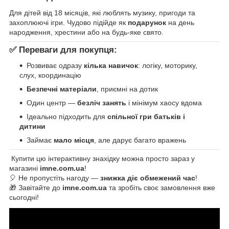
Для дітей від 18 місяців, які люблять музику, пригоди та
захоплюючі ігри. Чудово підійде як
подарунок
на день
народження, хрестини або на будь-яке свято.
✅ Переваги для покупця:
Розвиває одразу
кілька навичок
: логіку, моторику,
слух, координацію
Безпечні матеріали
, приємні на дотик
Один центр —
безліч занять
і мінімум хаосу вдома
Ідеально підходить для
спільної гри батьків і
дитини
Займає
мало місця
, але дарує багато вражень
Купити цю інтерактивну знахідку можна просто зараз у
магазині
imne.com.ua
!
🎈 Не пропустіть нагоду —
знижка діє обмежений час
!
🎁 Завітайте до
imne.com.ua
та зробіть своє замовлення вже
сьогодні!