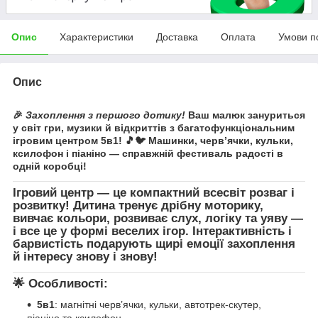
Опис
Характеристики
Доставка
Оплата
Умови п
Опис
🎉
Захоплення з першого дотику!
Ваш малюк зануриться
у світ гри, музики й відкриттів з багатофункціональним
ігровим центром 5в1! 🎵🐦 Машинки, черв’ячки, кульки,
ксилофон і піаніно — справжній фестиваль радості в
одній коробці!
Ігровий центр — це компактний всесвіт розваг і
розвитку! Дитина тренує дрібну моторику,
вивчає кольори, розвиває слух, логіку та уяву —
і все це у формі веселих ігор. Інтерактивність і
барвистість подарують щирі емоції захоплення
й інтересу знову і знову!
🌟 Особливості:
5в1
: магнітні черв’ячки, кульки, автотрек-скутер,