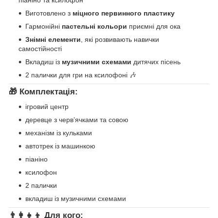
піаніно та ксилофон
Виготовлено з
міцного первинного пластику
Гармонійні
пастельні кольори
приємні для ока
Знімні елементи
, які розвивають навички
самостійності
Вкладиш із
музичними схемами
дитячих пісень
2 палички для гри на ксилофоні 🎶
🎁 Комплектація:
ігровий центр
деревце з черв’ячками та совою
механізм із кульками
автотрек із машинкою
піаніно
ксилофон
2 палички
вкладиш із музичними схемами
👨‍👩‍👧‍👦 Для кого: