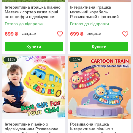
Інтерактивна іграшка піаніно
Інтерактивна іграшка
Метелик сортер казки вірші
музичний корабель
ноти цифри підсвічування
Розвивальний піратський
озвучування українською
корабель-акула для дітей
Готово до відправки
Готово до відправки
мовою
Морська іграшка Акула
699
699
₴
₴
789,01 ₴
785,30 ₴
Купити
Купити
–11%
–11%
Інтерактивне піаніно з
Розвиваюча іграшка
підсвічуванням Розвиваюча
Інтерактивне піаніно з