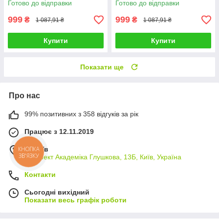
Готово до відправки
Готово до відправки
999
999
₴
₴
1 087,91 ₴
1 087,91 ₴
Купити
Купити
Показати ще
Про нас
99% позитивних з 358 відгуків за рік
Працює з 12.11.2019
м. Київ
КНОПКА
ЗВ'ЯЗКУ
проспект Академіка Глушкова, 13Б, Київ, Україна
Контакти
Сьогодні вихідний
Показати весь графік роботи