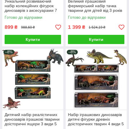
Унікальний розвиваючий
Великий іграшковий
набір колекційних фігурок
фермерський набір тачка
динозаврів з аксесуарами 7
тварини для дітей від 3 років
елементів супер деталізація
45 елементів фігурка
Готово до відправки
Готово до відправки
та реалізм 2 види
фермера хлів загородка
аксесуари
899
1 399
₴
₴
988,60 ₴
1 524,19 ₴
Купити
Купити
–8%
–8%
Дитячий набір реалістичних
Набір іграшкових динозаврів
динозаврів іграшкові тварини
дитячі фігурки древніх
доісторичні ящери 3 види 5
доісторичних тварин 4 види 5
фігурок камінь дерево
рептилій камінь та дерево