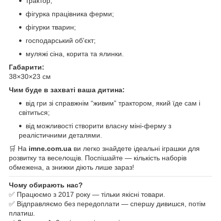
трактор;
фігурка працівника ферми;
фігурки тварин;
господарський об’єкт;
муляжі сіна, корита та ялинки.
Габарити:
38×30×23 см
Чим буде в захваті ваша дитина:
від гри зі справжнім “живим” трактором, який їде сам і
світиться;
від можливості створити власну міні-ферму з
реалістичними деталями.
🛒 На
imne.com.ua
ви легко знайдете ідеальні іграшки для
розвитку та веселощів. Поспішайте — кількість наборів
обмежена, а знижки діють лише зараз!
Чому обирають нас?
✅ Працюємо з 2017 року — тільки якісні товари.
✅ Відправляємо без передоплати — спершу дивишся, потім
платиш.