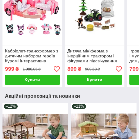
Кабріолет-трансформер з
Дитяча мініферма з
Ігро
дитячим набором героїв
інерційним трактором і
і му
Куромі Інтерактивна
фігурками підсвічування
для 
машинка для дівчинки 5
Ігровий набір Фермер
Інте
999
899
799
₴
₴
1 086,05 ₴
909,68 ₴
фігурок персонажів світло
трактор поросята звук
мело
звук
Купити
Купити
Акційні пропозиції та новинки
–12%
–11%