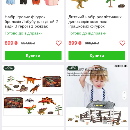
Набір ігрових фігурок
Дитячий набір реалістичних
брелоків Лабубу для дітей 2
динозаврів комплект
види 3 герої і 1 рюкзак
іграшкових фігурок
скринька персонажі на
доісторичних тварин камінь
Готово до відправки
Готово до відправки
підвісці рухомі деталі
дерево 3 види
899
899
₴
₴
997,88 ₴
988,60 ₴
Купити
Купити
–9%
–8%