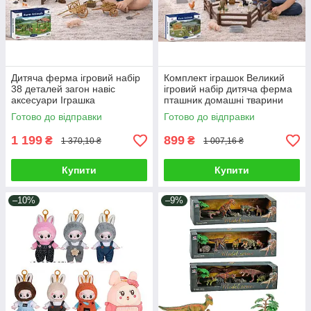
Дитяча ферма ігровий набір
Комплект іграшок Великий
38 деталей загон навіс
ігровий набір дитяча ферма
аксесуари Іграшка
пташник домашні тварини
фермерське господарство
інструменти огорожа 41
Готово до відправки
Готово до відправки
візок тварини фігурка людини
деталь
1 199
899
₴
₴
1 370,10 ₴
1 007,16 ₴
Купити
Купити
–10%
–9%