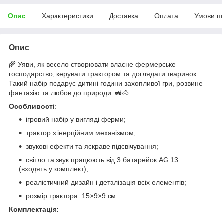
Опис
Характеристики
Доставка
Оплата
Умови п
Опис
🌾 Уяви, як весело створювати власне фермерське
господарство, керувати трактором та доглядати тваринок.
Такий набір подарує дитині години захопливої гри, розвине
фантазію та любов до природи. 🚜🐴
Особливості:
ігровий набір у вигляді ферми;
трактор з інерційним механізмом;
звукові ефекти та яскраве підсвічування;
світло та звук працюють від 3 батарейок AG 13
(входять у комплект);
реалістичний дизайн і деталізація всіх елементів;
розмір трактора: 15×9×9 см.
Комплектація: