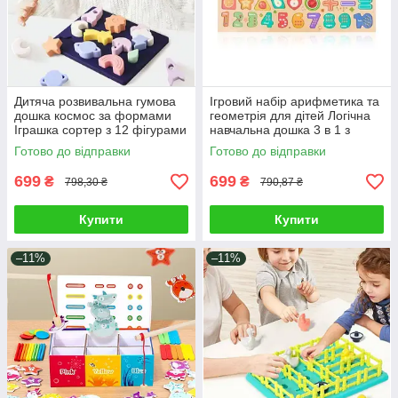
Дитяча розвивальна гумова
Ігровий набір арифметика та
дошка космос за формами
геометрія для дітей Логічна
Іграшка сортер з 12 фігурами
навчальна дошка 3 в 1 з
штампи для малюків
магнітною риболовлею з
Готово до відправки
Готово до відправки
вудкою з наклейками
699
699
₴
₴
798,30 ₴
790,87 ₴
Купити
Купити
–11%
–11%