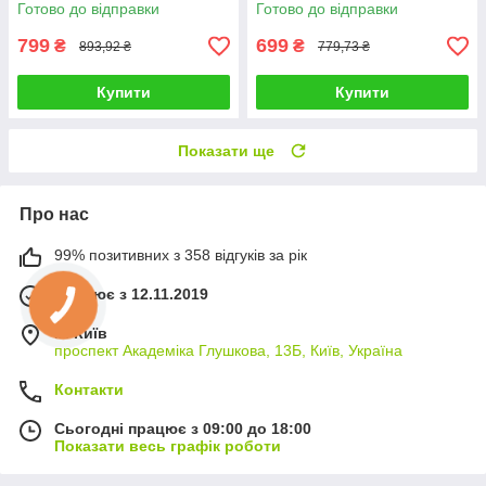
конструктор розумний
малюків поліція швидка
Готово до відправки
Готово до відправки
паровоз набір train puzzle 5
пожежна таксі
рівнів
799
699
₴
₴
893,92 ₴
779,73 ₴
Купити
Купити
Показати ще
Про нас
99% позитивних з 358 відгуків за рік
Працює з 12.11.2019
м. Київ
проспект Академіка Глушкова, 13Б, Київ, Україна
Контакти
Сьогодні працює з 09:00 до 18:00
Показати весь графік роботи