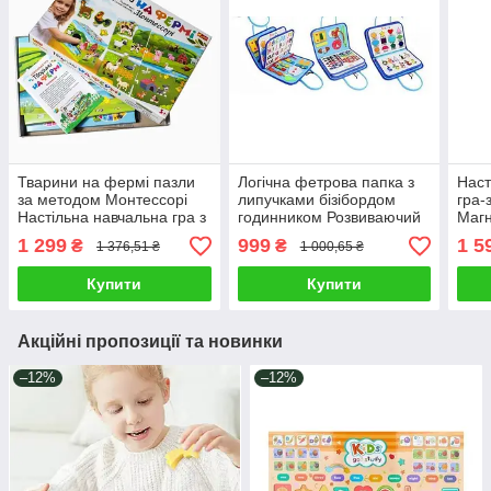
Тварини на фермі пазли
Логічна фетрова папка з
Наст
за методом Монтессорі
липучками бізібордом
гра-
Настільна навчальна гра з
годинником Розвиваючий
Магн
кубиком 4 в 1 дітям Гра
набір для дошкільнят з
твор
1 299
999
1 5
₴
₴
1 376,51 ₴
1 000,65 ₴
вгадай 3d формат
англійською дошкою
фант
маркером
Купити
Купити
Акційні пропозиції та новинки
–12%
–12%