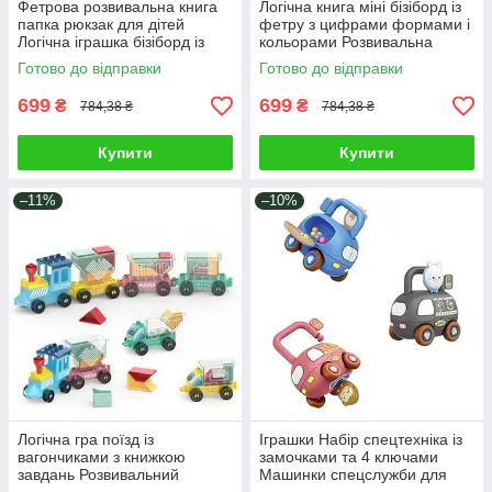
Фетрова розвивальна книга
Логічна книга міні бізіборд із
папка рюкзак для дітей
фетру з цифрами формами і
Логічна іграшка бізіборд із
кольорами Розвивальна
цифрами та годинником
навчальна папка рюкзак для
Готово до відправки
Готово до відправки
липучками застібками
дітей
699
699
₴
₴
784,38 ₴
784,38 ₴
Купити
Купити
–11%
–10%
Логічна гра поїзд із
Іграшки Набір спецтехніка із
вагончиками з книжкою
замочками та 4 ключами
завдань Розвивальний
Машинки спецслужби для