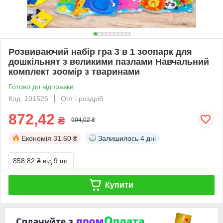
Розвиваючий набір гра 3 в 1 зоопарк для
дошкільнят з великими пазлами Навчальний
комплект зоомір з тваринами
Готово до відправки
Код: 101526
Опт і роздріб
872,42
₴
904,02 ₴
Економія
31.60 ₴
Залишилось
4 дні
858,82 ₴
від 9 шт.
Купити