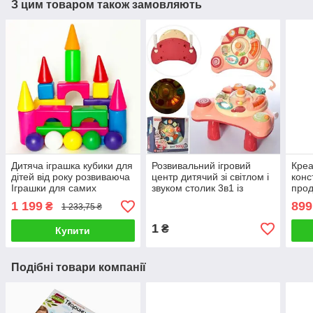
З цим товаром також замовляють
Дитяча іграшка кубики для
Розвивальний ігровий
Креа
дітей від року розвиваюча
центр дитячий зі світлом і
конс
Іграшки для самих
звуком столик 3в1 із
прод
маленьких конструктор
кріпленням на коляску 10
приг
1 199
899
₴
1 233,75 ₴
елементів
посу
шмат
1
₴
Купити
Подібні товари компанії