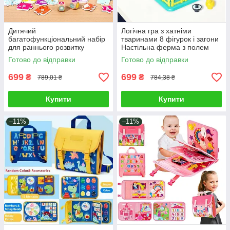
Дитячий
Логічна гра з хатніми
багатофункціональний набір
тваринами 8 фігурок і загони
для раннього розвитку
Настільна ферма з полем
малюка магнітна рибалка
головоломка для дітей
Готово до відправки
Готово до відправки
нейрогра сортер по
кольорам фігури
699
699
₴
₴
789,01 ₴
784,38 ₴
Купити
Купити
–11%
–11%