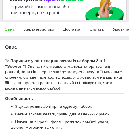
Опис
Характеристики
Доставка
Оплата
Умови п
Опис
🐾
Пориньте у світ тварин разом із набором 3 в 1
"Зоосвіт"!
Уявіть, як очі вашого малюка загоряться від
радості, коли він вперше знайде маму-слониху та її маленьке
слоненя, складе пазл або відгадає, хто ховається на картинці
🐘. Це не просто іграшка — це цілий світ відкриттів, яким
можна ділитися всією сім’єю!
Особливості:
3 цікаві розвиваючі ігри в одному наборі.
Великі яскраві деталі, зручні для маленьких ручок.
Навчання в ігровій формі: розвиток пам’яті, уваги,
дрібної моторики та логіки.