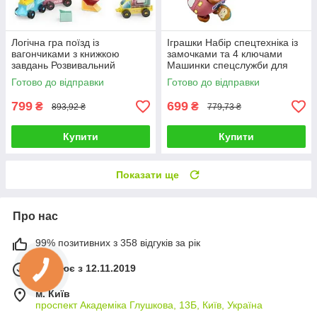
Логічна гра поїзд із
Іграшки Набір спецтехніка із
вагончиками з книжкою
замочками та 4 ключами
завдань Розвивальний
Машинки спецслужби для
конструктор розумний
малюків поліція швидка
Готово до відправки
Готово до відправки
паровоз набір train puzzle 5
пожежна таксі
рівнів
799
699
₴
₴
893,92 ₴
779,73 ₴
Купити
Купити
Показати ще
Про нас
99% позитивних з 358 відгуків за рік
Працює з 12.11.2019
м. Київ
проспект Академіка Глушкова, 13Б, Київ, Україна