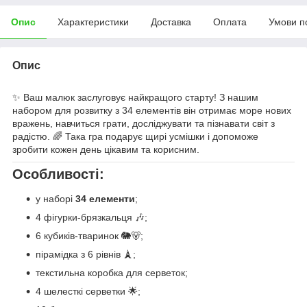
Опис
Характеристики
Доставка
Оплата
Умови п
Опис
✨ Ваш малюк заслуговує найкращого старту! З нашим
набором для розвитку з 34 елементів він отримає море нових
вражень, навчиться грати, досліджувати та пізнавати світ з
радістю. 🌈 Така гра подарує щирі усмішки і допоможе
зробити кожен день цікавим та корисним.
Особливості:
у наборі
34 елементи
;
4 фігурки-брязкальця 🎶;
6 кубиків-тваринок 🐘🐻;
пірамідка з 6 рівнів 🗼;
текстильна коробка для серветок;
4 шелесткі серветки 🌟;