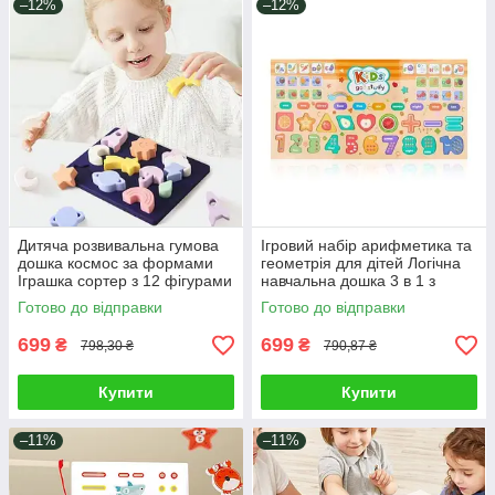
–12%
–12%
Дитяча розвивальна гумова
Ігровий набір арифметика та
дошка космос за формами
геометрія для дітей Логічна
Іграшка сортер з 12 фігурами
навчальна дошка 3 в 1 з
штампи для малюків
магнітною риболовлею з
Готово до відправки
Готово до відправки
вудкою з наклейками
699
699
₴
₴
798,30 ₴
790,87 ₴
Купити
Купити
–11%
–11%