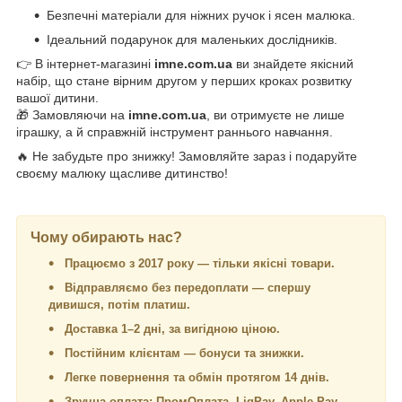
Безпечні матеріали для ніжних ручок і ясен малюка.
Ідеальний подарунок для маленьких дослідників.
👉 В інтернет-магазині
imne.com.ua
ви знайдете якісний
набір, що стане вірним другом у перших кроках розвитку
вашої дитини.
🎁 Замовляючи на
imne.com.ua
, ви отримуєте не лише
іграшку, а й справжній інструмент раннього навчання.
🔥 Не забудьте про знижку! Замовляйте зараз і подаруйте
своєму малюку щасливе дитинство!
Чому обирають нас?
Працюємо з 2017 року — тільки якісні товари.
Відправляємо без передоплати — спершу
дивишся, потім платиш.
Доставка 1–2 дні, за вигідною ціною.
Постійним клієнтам — бонуси та знижки.
Легке повернення та обмін протягом 14 днів.
Зручна оплата: ПромОплата, LiqPay, Apple Pay,