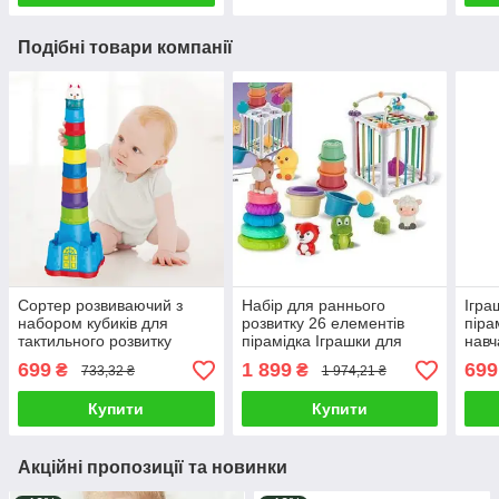
Подібні товари компанії
Сортер розвиваючий з
Набір для раннього
Ігра
набором кубиків для
розвитку 26 елементів
піра
тактильного розвитку
пірамідка Іграшки для
навч
дитини від 1 року 15
малюків з пальчиковим
дити
699
1 899
699
₴
₴
733,32 ₴
1 974,21 ₴
деталей брязкальце
театром з кубиками
сорт
іграшка для піску і купання
фігурками
розв
Купити
Купити
Акційні пропозиції та новинки