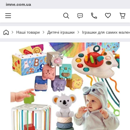
imne.com.ua
Наші товари
Дитячі іграшки
Іграшки для самих мале