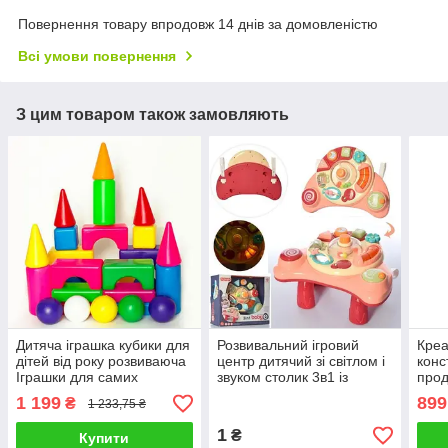
Повернення товару впродовж 14 днів за домовленістю
Всі умови повернення
З цим товаром також замовляють
Дитяча іграшка кубики для
Розвивальний ігровий
Креа
дітей від року розвиваюча
центр дитячий зі світлом і
конс
Іграшки для самих
звуком столик 3в1 із
прод
маленьких конструктор
кріпленням на коляску 10
приг
1 199
899
₴
1 233,75 ₴
елементів
посу
шмат
1
₴
Купити