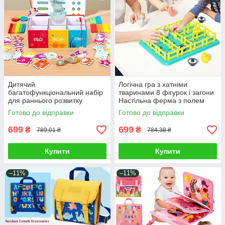
Дитячий
Логічна гра з хатніми
багатофункціональний набір
тваринами 8 фігурок і загони
для раннього розвитку
Настільна ферма з полем
малюка магнітна рибалка
головоломка для дітей
Готово до відправки
Готово до відправки
нейрогра сортер по
кольорам фігури
699
699
₴
₴
789,01 ₴
784,38 ₴
Купити
Купити
–11%
–11%