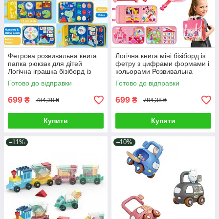
Фетрова розвивальна книга
Логічна книга міні бізіборд із
папка рюкзак для дітей
фетру з цифрами формами і
Логічна іграшка бізіборд із
кольорами Розвивальна
цифрами та годинником
навчальна папка рюкзак для
Готово до відправки
Готово до відправки
липучками застібками
дітей
699
699
₴
₴
784,38 ₴
784,38 ₴
Купити
Купити
–11%
–10%