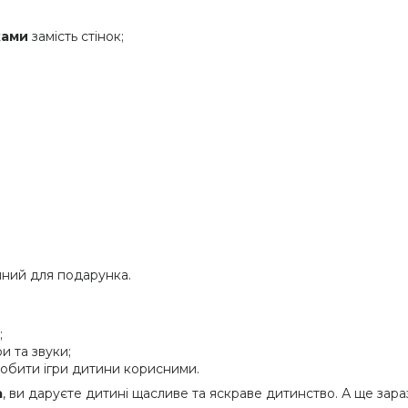
ками
замість стінок;
чний для подарунка.
;
и та звуки;
 зробити ігри дитини корисними.
a
, ви даруєте дитині щасливе та яскраве дитинство. А ще зара