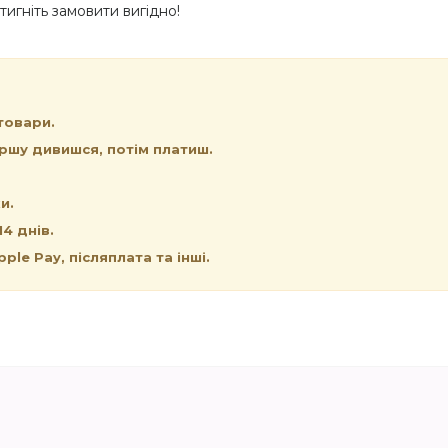
тигніть замовити вигідно!
товари.
ршу дивишся, потім платиш.
и.
4 днів.
le Pay, післяплата та інші.