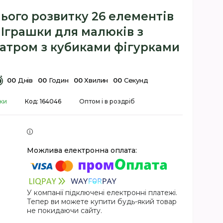
ього розвитку 26 елементів
 Іграшки для малюків з
атром з кубиками фігурками
0
0
Днів
0
0
Годин
0
0
Хвилин
0
0
Секунд
вки
Код:
164046
Оптом і в роздріб
У компанії підключені електронні платежі.
Тепер ви можете купити будь-який товар
не покидаючи сайту.