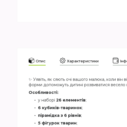
Опис
Характеристики
Інф
✨ Уявіть, як сяють очі вашого малюка, коли він 
форми допоможуть дитині розвиватися весело й
Особливості:
у наборі
26 елементів
;
6 кубиків-тваринок
;
пірамідка з 6 рівнів
;
5 фігурок тварин
;