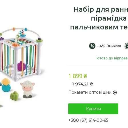
Набір для ранн
пірамідка
пальчиковим те
–4%
Готово до відпра
1 899 ₴
1 974,21 ₴
Показати оптові ціни
Купити
+380 (67) 614-00-65