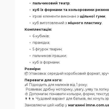
пальчиковий театр
;
куб із формами та кольоровими резин
ігрові елементи виконані з
щільної гуми
;
куб виготовлений з
міцного пластику
.
Комплектація:
6 кубиків;
пірамідка;
5 фігурок тварин;
пальчикові іграшки;
куб із формами.
Розміри:
📦 Упаковка: середній коробковий формат, зру
Переваги для кого:
👶 Підходить для малюків від 1 року;
Розвиває дрібну моторику, увагу, уяву та логіку
🎨 Допомагає пізнавати кольори, форми, текстур
👩‍👩‍👧 Чудовий варіант для батьків, які хочуть
Замовляючи цей набір у
магазині imne.com.u