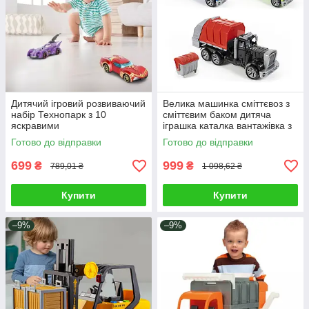
Дитячий ігровий розвиваючий
Велика машинка сміттєвоз з
набір Технопарк з 10
сміттєвим баком дитяча
яскравими
іграшка каталка вантажівка з
металопластиковими
кузовом для активних ігор 3
Готово до відправки
Готово до відправки
деталізованими машинками
кольори
Супергерої
699
999
₴
₴
789,01 ₴
1 098,62 ₴
Купити
Купити
–9%
–9%