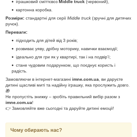
іграшковий сміттєвоз
Middle truck
(червоний),
картонна коробка.
Розміри:
стандартні для серії
Middle truck
(зручні для дитячих
ручок).
Переваги:
підходить для дітей від 3 років;
розвиває уяву, дрібну моторику, навички взаємодії;
ідеально для гри як у квартирі, так і на подвір’ї;
стане чудовим подарунком, що поєднує користь і
радість.
Замовляючи в інтернет-магазині
imne.com.ua
, ви даруєте
дитині щасливі миті та надійну іграшку, яка прослужить довго.
🎁
Не пропустіть знижку – зробіть правильний вибір разом з
imne.com.ua
!
👉 Замовляйте вже сьогодні та даруйте дитині емоції!
Чому обирають нас?