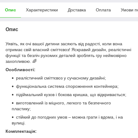
Опис
Характеристики
Доставка
Оплата
Умови п
Опис
Уявіть, як очі вашої дитини засяють від радості, коли вона
отримає свій власний сміттєвоз! Яскравий дизайн, реалістичні
функції та безліч рухомих деталей зроблять гру неймовірно
захопливою. 🌈
Особливості:
реалістичний сміттєвоз у сучасному дизайні;
функціональна система спорожнення контейнера;
підіймальний кузов і бокова кришка, що відкривається;
виготовлений із міцного, легкого та безпечного
пластику;
стійкий до погодних умов – можна грати і вдома, і на
вулиці.
Комплектація: