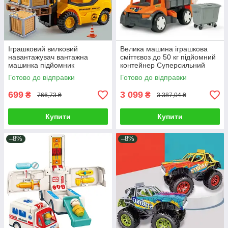
Іграшковий вилковий
Велика машина іграшкова
навантажувач вантажна
сміттєвоз до 50 кг підйомний
машинка підйомник
контейнер Суперсильний
штабелер для ігор у
міцний гігант для вивезення
Готово до відправки
Готово до відправки
будівельника 2 види аксесуар
сміття
ефекти
699
3 099
₴
₴
766,73 ₴
3 387,04 ₴
Купити
Купити
–8%
–8%