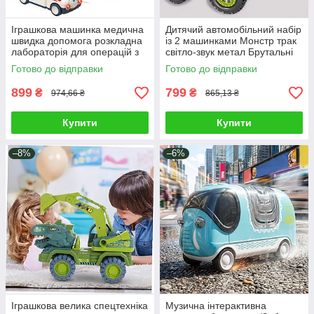
Іграшкова машинка медична
Дитячий автомобільний набір
швидка допомога розкладна
із 2 машинками Монстр трак
лабораторія для операцій з
світло-звук метал Брутальні
фігурками лікарів Світло звук
іграшки для розвитку
Готово до відправки
Готово до відправки
моторики
899
799
₴
₴
974,66 ₴
865,13 ₴
Купити
Купити
–8%
–6%
Іграшкова велика спецтехніка
Музична інтерактивна