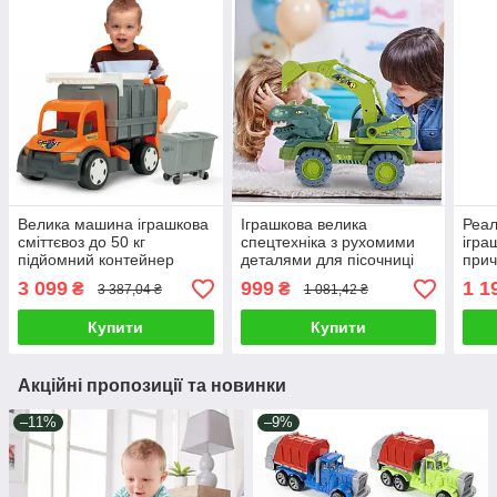
Велика машина іграшкова
Іграшкова велика
Реал
сміттєвоз до 50 кг
спецтехніка з рухомими
ігра
підйомний контейнер
деталями для пісочниці
прич
Суперсильний міцний
Яскрава міцна машинка
роль
3 099
999
1 1
₴
₴
3 387,04 ₴
1 081,42 ₴
гігант для вивезення
динозавр 44 см для дітей
Інер
сміття
фігу
Купити
Купити
Акційні пропозиції та новинки
–11%
–9%