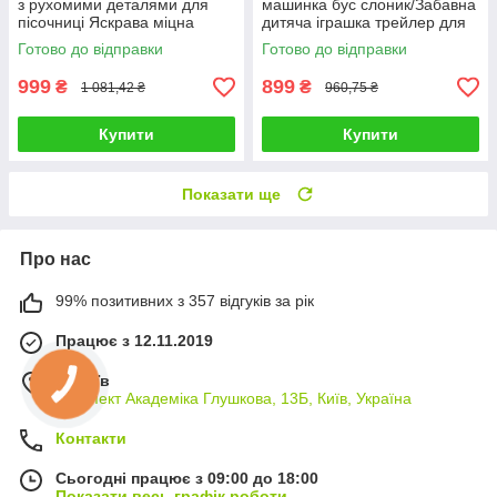
з рухомими деталями для
машинка бус слоник/Забавна
пісочниці Яскрава міцна
дитяча іграшка трейлер для
машинка динозавр 44 см для
раннього розвитку звук
Готово до відправки
Готово до відправки
дітей
транспорту світло 2 режими
999
899
₴
₴
1 081,42 ₴
960,75 ₴
Купити
Купити
Показати ще
Про нас
99% позитивних з 357 відгуків за рік
Працює з 12.11.2019
м. Київ
проспект Академіка Глушкова, 13Б, Київ, Україна
Контакти
Сьогодні працює з 09:00 до 18:00
Показати весь графік роботи