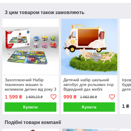
З цим товаром також замовляють
Захоплюючий Набір
Дитячий набір шкільний
Ігро
тканинних машин із
автобус для рольових ігор
буді
килимком дитині від року З
Відкидний дах меблі
дитя
пищалкою що гримлять і
бібліотека іграшки футбол
види
1 599
999
₴
₴
1 609,23 ₴
1 062,86 ₴
шелестять елементами
майданчик
Підй
маш
1
₴
Купити
Купити
Подібні товари компанії