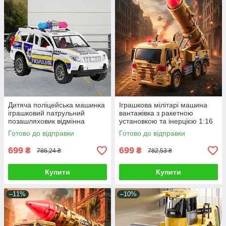
Дитяча поліцейська машинка
Іграшкова мілітарі машина
іграшковий патрульний
вантажівка з ракетною
позашляховик відмінна
установкою та інерцією 1:16
деталізація відчиняються
Дитяча військова техніка
Готово до відправки
Готово до відправки
двері багажник
Світло ефекти
699
699
₴
₴
786,24 ₴
782,53 ₴
Купити
Купити
–11%
–10%