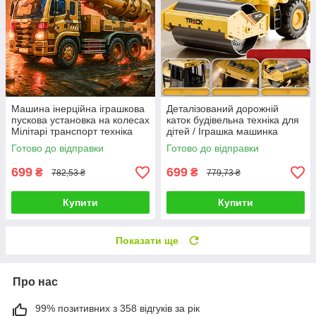
Машина інерційна іграшкова
Деталізований дорожній
пускова установка на колесах
каток будівельна техніка для
Мілітарі транспорт техніка
дітей / Іграшка машинка
для дітей 1:16 ефекти
транспорт з інерцією світло
Готово до відправки
Готово до відправки
звук 1:16
699
699
₴
₴
782,53 ₴
779,73 ₴
Купити
Купити
Показати ще
Про нас
99% позитивних з 358 відгуків за рік