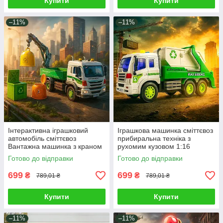
Купити
Купити
–11%
–11%
Інтерактивна іграшковий
Іграшкова машинка сміттєвоз
автомобіль сміттєвоз
прибиральна техніка з
Вантажна машинка з краном
рухомим кузовом 1:16
Рухомі деталі інерція світло
Вантажівка самоскид на
Готово до відправки
Готово до відправки
та музика
інерції світло звук
699
699
₴
₴
789,01 ₴
789,01 ₴
Купити
Купити
–11%
–11%