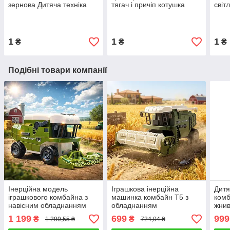
зернова Дитяча техніка
тягач і причіп котушка
світ
harvester Рухомі деталі
Інерційна машина дитині
унік
Жниварка та причіп
для рольової гри
робо
1
1
1
₴
₴
₴
Подібні товари компанії
Інерційна модель
Іграшкова інерційна
Дитя
іграшкового комбайна з
машинка комбайн T5 з
комб
навісним обладнанням
обладнанням
жнив
дитині для гри в фермера
Інтерактивна іграшка для
сіль
1 199
699
999
₴
₴
1 299,55 ₴
724,04 ₴
4 предмети машинка
юного фермера трактор 2
ферм