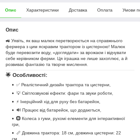
Опис
Характеристики
Доставка
Оплата
Умови п
Опис
🚜 Уявіть, як ваш малюк перетворюється на справжнього
фермера з цим яскравим трактором із цистерною! Малюк
буде перевозити воду, «доглядати» за врожаєм і відчувати
себе керівником ферми. Ця іграшка не лише захоплює, а й
розвиває фантазію та творче мислення.
🌟 Особливості:
✅ Реалістичний дизайн трактора та цистерни,
💡 Світлозвукові ефекти: фари та звуки роботи,
⚡ Інерційний хід для руху без батарейок,
🔊 Працює від батарейок, що додаються,
🛞 Колеса з гуми, рухомі елементи для інтерактивної
гри,
📏 Довжина трактора: 18 см, довжина цистерни: 22
см.