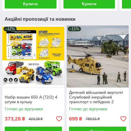
причіп світло звук
види дитяча техніка
наві
Купити
Купити
Акційні пропозиції та новинки
–12%
–11%
Дитячий військовий вертоліт
Набір машин 650 A (72/2) 4
Службовий інерційний
штуки в кульку
транспорт з лебідкою 2
кольори світло звук рухомі
Готово до відправки
Готово до відправки
лопаті кран
373,28
699
₴
₴
423,28 ₴
789,01 ₴