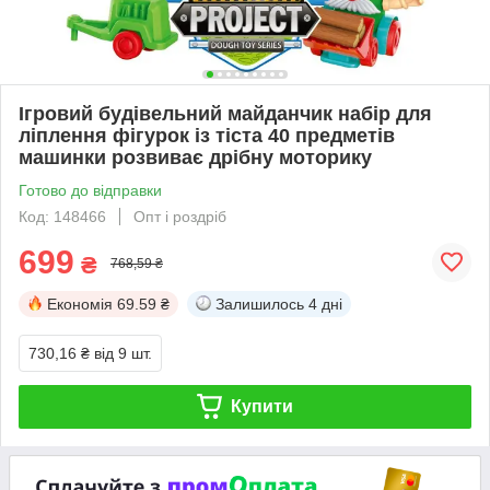
Ігровий будівельний майданчик набір для
ліплення фігурок із тіста 40 предметів
машинки розвиває дрібну моторику
Готово до відправки
Код: 148466
Опт і роздріб
699
₴
768,59 ₴
Економія
69.59 ₴
Залишилось
4 дні
730,16 ₴
від 9 шт.
Купити