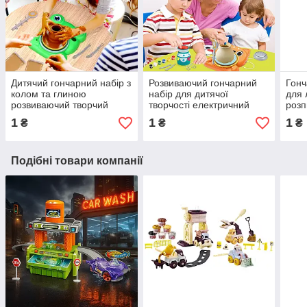
Дитячий гончарний набір з
Розвиваючий гончарний
Гонч
колом та глиною
набір для дитячої
для 
розвиваючий творчий
творчості електричний
розп
набір з інструментами для
круг глина фартух все для
гонч
1
1
1
₴
₴
₴
ліплення та малювання
ліплення та малювання
стек
Подібні товари компанії