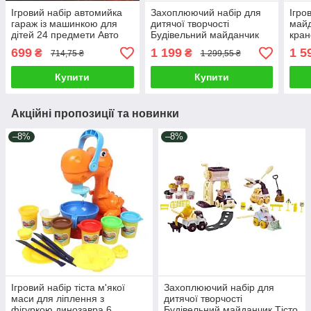
Ігровий набір автомийка
Захоплюючий набір для
Ігро
гараж із машинкою для
дитячої творчості
майд
дітей 24 предмети Авто
Будівельний майданчик
кран
хамелеон змінює колір
Тісто для ліплення 6
фігу
699
1 199
1 5
₴
₴
714,75 ₴
1 299,55 ₴
Трек для спуску декор
кольорів 4 машинки
авт
конструктори аксесуари
аксе
Купити
Купити
Акційні пропозиції та новинки
–8%
–8%
Ігровий набір тіста м'якої
Захоплюючий набір для
маси для ліплення з
дитячої творчості
фігуркою динозавра 6
Будівельний майданчик Тісто