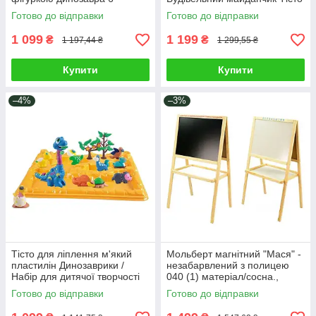
кольорів прес аксесуари
для ліплення 6 кольорів 4
Готово до відправки
Готово до відправки
дитяча творчість
машинки конструктори
аксесуари
1 099
1 199
₴
₴
1 197,44 ₴
1 299,55 ₴
Купити
Купити
–4%
–3%
Тісто для ліплення м'який
Мольберт магнітний "Мася" -
пластилін Динозаврики /
незабарвлений з полицею
Набір для дитячої творчості
040 (1) матеріал/сосна.,
розвиває уяву 4 кольори
(Україна)
Готово до відправки
Готово до відправки
форми молди екструдер