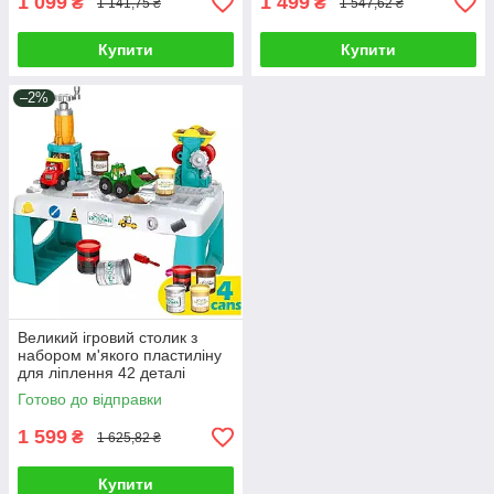
1 099
1 499
₴
₴
1 141,75 ₴
1 547,62 ₴
Купити
Купити
–2%
Великий ігровий столик з
набором м'якого пластиліну
для ліплення 42 деталі
машинки конструктор 4
Готово до відправки
кольори будівництво
1 599
₴
1 625,82 ₴
Купити