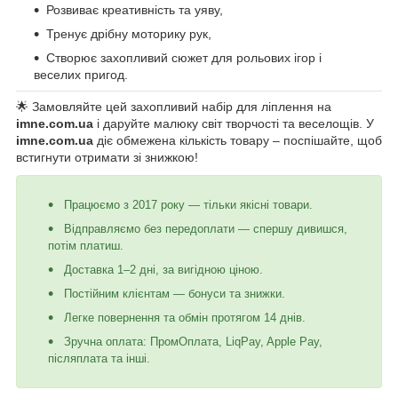
Розвиває креативність та уяву,
Тренує дрібну моторику рук,
Створює захопливий сюжет для рольових ігор і
веселих пригод.
🌟 Замовляйте цей захопливий набір для ліплення на
imne.com.ua
і даруйте малюку світ творчості та веселощів. У
imne.com.ua
діє обмежена кількість товару – поспішайте, щоб
встигнути отримати зі знижкою!
Працюємо з 2017 року — тільки якісні товари.
Відправляємо без передоплати — спершу дивишся,
потім платиш.
Доставка 1–2 дні, за вигідною ціною.
Постійним клієнтам — бонуси та знижки.
Легке повернення та обмін протягом 14 днів.
Зручна оплата: ПромОплата, LiqPay, Apple Pay,
післяплата та інші.