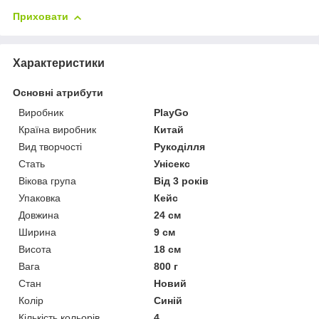
Приховати
Характеристики
Основні атрибути
Виробник
PlayGo
Країна виробник
Китай
Вид творчості
Рукоділля
Стать
Унісекс
Вікова група
Від 3 років
Упаковка
Кейс
Довжина
24 см
Ширина
9 см
Висота
18 см
Вага
800 г
Стан
Новий
Колір
Синій
Кількість кольорів
4