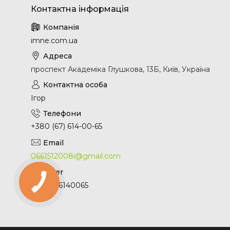
imne.com.ua
проспект Академіка Глушкова, 13Б, Київ, Україна
Ігор
+380 (67) 614-00-65
0661512008i@gmail.com
+380676140065