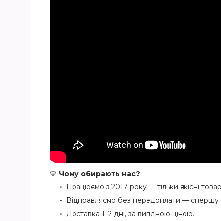
💛
Чому обирають нас?
Працюємо з 2017 року — тільки якісні товар
Відправляємо без передоплати — спершу 
Доставка 1–2 дні, за вигідною ціною.