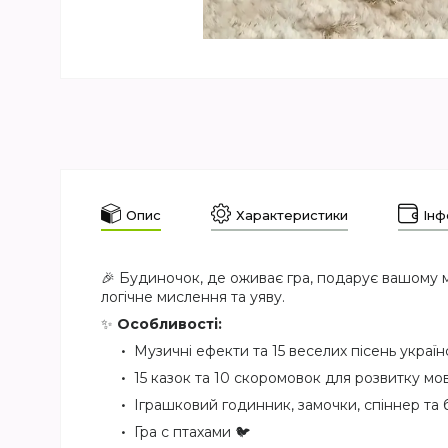
Опис
Характеристики
Інф
🎉 Будиночок, де оживає гра, подарує вашому м
логічне мислення та уяву.
✨
Особливості:
Музичні ефекти та 15 веселих пісень украї
15 казок та 10 скоромовок для розвитку мо
Іграшковий годинник, замочки, спіннер та бі
Гра с птахами 🐦