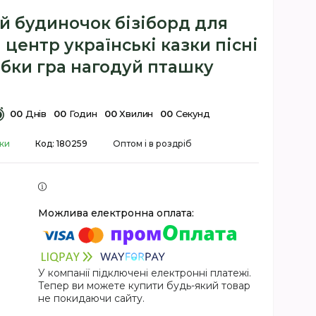
й будиночок бізіборд для
 центр українські казки пісні
ібки гра нагодуй пташку
0
0
Днів
0
0
Годин
0
0
Хвилин
0
0
Секунд
вки
Код:
180259
Оптом і в роздріб
У компанії підключені електронні платежі.
Тепер ви можете купити будь-який товар
не покидаючи сайту.