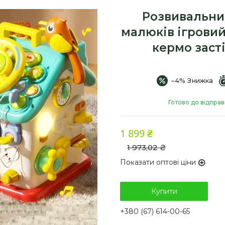
Розвивальни
малюків ігровий
кермо заст
–4%
Готово до відпра
1 899 ₴
1 973,02 ₴
Показати оптові ціни
Купити
+380 (67) 614-00-65