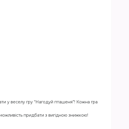
ати у веселу гру “Нагодуй пташеня”! Кожна гра
ь можливість придбати з вигідною знижкою!