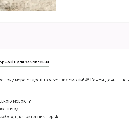
ормація для замовлення
алюку море радості та яскравих емоцій! 🌈 Кожен день — це 
нською мовою 🎵
влення 📖
зіборд для активних ігор 🕹️