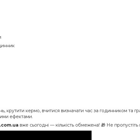
и
одинник
ь, крутити кермо, вчитися визначати час за годинником та гр
вими ефектами.
.com.ua
вже сьогодні — кількість обмежена! 🎁 Не пропустіт