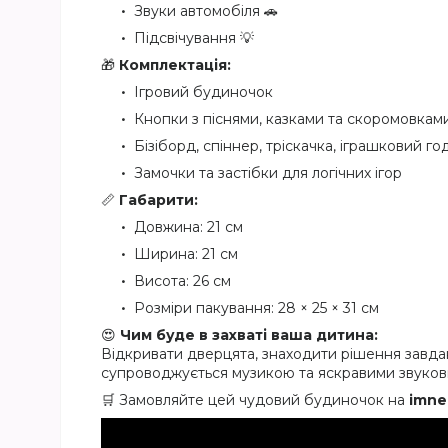
Звуки автомобіля 🚗
Підсвічування 💡
🎁
Комплектація:
Ігровий будиночок
Кнопки з піснями, казками та скоромовкам
Бізіборд, спіннер, тріскачка, іграшковий г
Замочки та застібки для логічних ігор
📏
Габарити:
Довжина: 21 см
Ширина: 21 см
Висота: 26 см
Розміри пакування: 28 × 25 × 31 см
😍
Чим буде в захваті ваша дитина:
Відкривати дверцята, знаходити рішення завдан
супроводжується музикою та яскравими звуко
🛒 Замовляйте цей чудовий будиночок на
imne