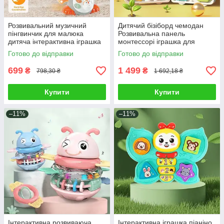
Розвивальний музичний
Дитячий бізіборд чемодан
пінгвинчик для малюка
Розвивальна панель
дитяча інтерактивна іграшка
монтессорі іграшка для
їздить світло звук серцебиття
малюка вірші пісні замки
Готово до відправки
Готово до відправки
співає
світло звук укр мова
699
1 499
₴
₴
798,30 ₴
1 692,18 ₴
Купити
Купити
–11%
–11%
Інтерактивна розвиваюча
Інтерактивна іграшка піаніно