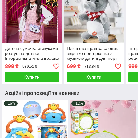
Дитяча сумочка зі звуками
Плюшева іграшка слоник
Інте
реагує на дотики
звірятко повторюшка з
ігра
Інтерактивна мила іграшка
музикою дитині для ігор і
реал
з миготливими очками з
засинання Приємний на
вихо
899
699
999
₴
₴
989,51 ₴
713,84 ₴
регульованим ремінцем
дотик рухливий
рухл
Купити
Купити
Акційні пропозиції та новинки
–16%
–12%