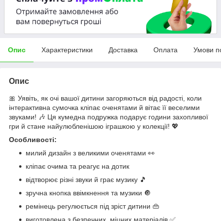
Опис
Характеристики
Доставка
Оплата
Умови п
Опис
🎀 Уявіть, як очі вашої дитини загоряються від радості, коли
інтерактивна сумочка кліпає оченятами й вітає її веселими
звуками! 🎶 Ця кумедна подружка подарує години захопливої
гри й стане найулюбленішою іграшкою у колекції! 💖
Особливості:
милий дизайн з великими оченятами 👀
кліпає очима та реагує на дотик
відтворює різні звуки й грає музику 🎵
зручна кнопка ввімкнення та музики 🔘
ремінець регулюється під зріст дитини 👜
виготовлена з безпечних, міцних матеріалів ✅