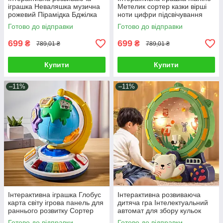
іграшка Неваляшка музична
Метелик сортер казки вірші
рожевий Пірамідка Бджілка
ноти цифри підсвічування
брязкальце з прорізувачем
озвучування українською
Готово до відправки
Готово до відправки
мовою
699
699
₴
₴
789,01 ₴
789,01 ₴
Купити
Купити
–11%
–11%
Інтерактивна іграшка Глобус
Інтерактивна розвиваюча
карта світу ігрова панель для
дитяча гра Інтелектуальний
раннього розвитку Сортер
автомат для збору кульок
цифри ноти мелодії світло
електронний пінбол таймер
Готово до відправки
Готово до відправки