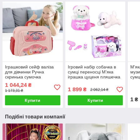
Іграшковий сейф валіза
Ігровий набір собачка в
М'як
для дівчинки Ручна
сумці переносці М’яка
музи
скринька сумочка
іграшка цуценя пляшечка
сумц
носиться на плечі Грає
щітка Інтерактивний
інте
1 044,24
₴
мелодії Скарбничка з
собака серцебиття
спів
1 899
₴
2 062,14 ₴
1 173,31 ₴
ланцюжком
1
₴
Купити
Купити
Подібні товари компанії