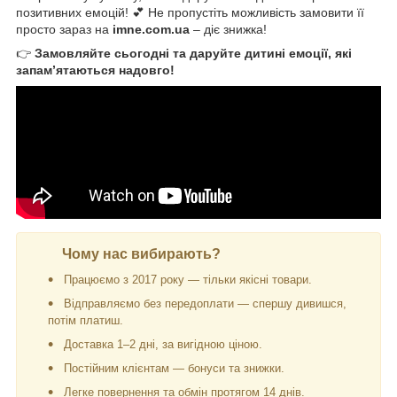
позитивних емоцій! 💕 Не пропустіть можливість замовити її
просто зараз на
imne.com.ua
– діє знижка!
👉
Замовляйте сьогодні та даруйте дитині емоції, які
запам’ятаються надовго!
Чому нас вибирають?
Працюємо з 2017 року — тільки якісні товари.
Відправляємо без передоплати — спершу дивишся,
потім платиш.
Доставка 1–2 дні, за вигідною ціною.
Постійним клієнтам — бонуси та знижки.
Легке повернення та обмін протягом 14 днів.