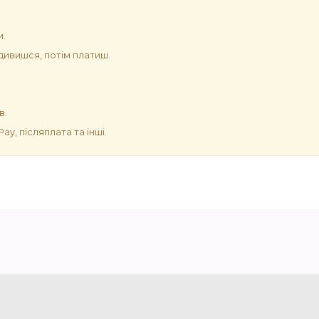
и.
ивишся, потім платиш.
в.
y, післяплата та інші.