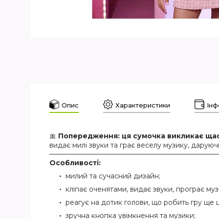
Опис
Характеристики
Інф
🎀
Попередження: ця сумочка викликає щас
видає милі звуки та грає веселу музику, даруючи
Особливості:
милий та сучасний дизайн;
кліпає оченятами, видає звуки, програє муз
реагує на дотик голови, що робить гру ще 
зручна кнопка увімкнення та музики;