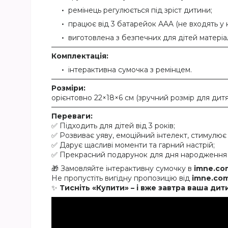
ремінець регулюється під зріст дитини;
працює від 3 батарейок AAA (не входять у 
виготовлена з безпечних для дітей матеріал
Комплектація:
інтерактивна сумочка з ремінцем.
Розміри:
орієнтовно 22×18×6 см (зручний розмір для дитя
Переваги:
✅ Підходить для дітей від 3 років;
✅ Розвиває уяву, емоційний інтелект, стимулює 
✅ Дарує щасливі моменти та гарний настрій;
✅ Прекрасний подарунок для дня народження 
🎁 Замовляйте інтерактивну сумочку в
imne.co
Не пропустіть вигідну пропозицію від
imne.co
✨
Тисніть «Купити» – і вже завтра ваша ди