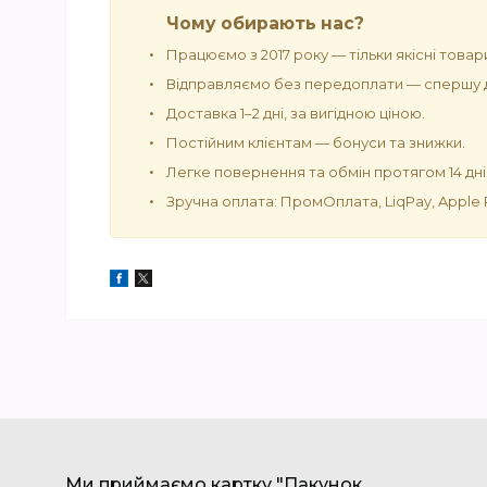
Чому обирають нас?
Працюємо з 2017 року — тільки якісні товар
Відправляємо без передоплати — спершу д
Доставка 1–2 дні, за вигідною ціною.
Постійним клієнтам — бонуси та знижки.
Легке повернення та обмін протягом 14 дні
Зручна оплата: ПромОплата, LiqPay, Apple Pa
Ми приймаємо картку "Пакунок