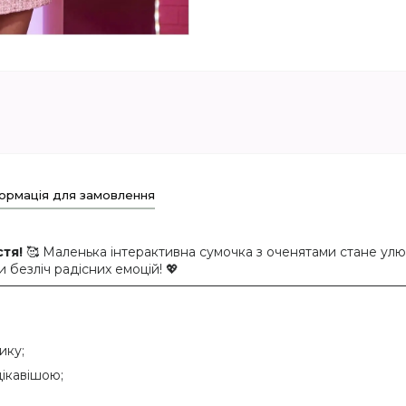
ормація для замовлення
тя!
🥰 Маленька інтерактивна сумочка з оченятами стане улю
 безліч радісних емоцій! 💖
ику;
цікавішою;