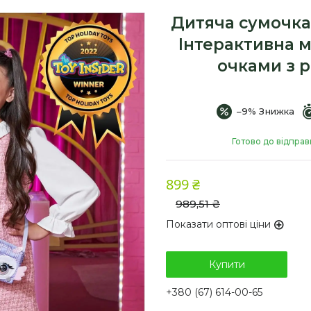
Дитяча сумочка 
Інтерактивна 
очками з 
–9%
Готово до відправ
899 ₴
989,51 ₴
Показати оптові ціни
Купити
+380 (67) 614-00-65