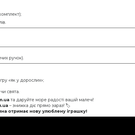
комплект);
ів.
чих ручок).
гру «як у дорослих»;
чи свята.
m.ua
та даруйте море радості вашій малечі!
m.ua
– знижка діє прямо зараз! 🏷️
тина отримає нову улюблену іграшку!