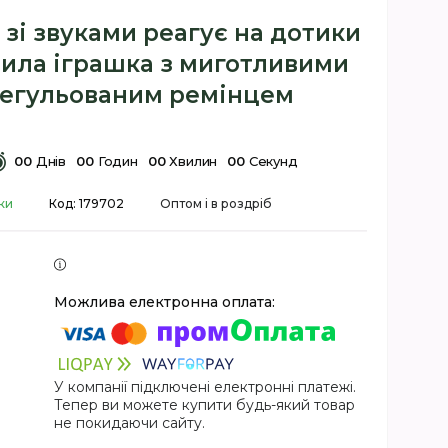
зі звуками реагує на дотики
мила іграшка з миготливими
регульованим ремінцем
0
0
Днів
0
0
Годин
0
0
Хвилин
0
0
Секунд
ки
Код:
179702
Оптом і в роздріб
У компанії підключені електронні платежі.
Тепер ви можете купити будь-який товар
не покидаючи сайту.