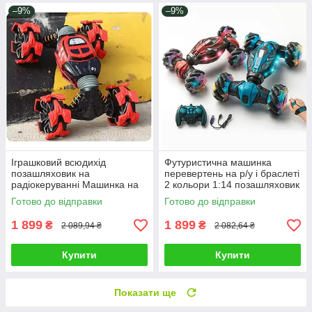
–9%
–9%
Іграшковий всюдихід
Футуристична машинка
позашляховик на
перевертень на р/у і браслеті
радіокеруванні Машинка на
2 кольори 1:14 позашляховик
р/у трансформація коліс авто
іграшка з трюками світло
Готово до відправки
Готово до відправки
завойовник бездоріжжя
музика
1 899
1 899
₴
₴
2 089,94 ₴
2 082,64 ₴
Купити
Купити
Показати ще