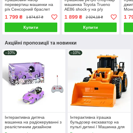
перевертиш машинки на
машинка Toyota Trueno
джи
р/к Сенсорний браслет
AE86 shock-y на р/у
Монс
Дитячий всюдихід
Автомобіль для дрифту і
брас
1 799
1 899
1 7
₴
₴
1 874,67 ₴
2 024,18 ₴
скелелаз Людина Павук
гонок 1:16 світло пар 4х4
1:16
Звук Світло
Купити
Купити
Акційні пропозиції та новинки
–10%
–10%
Інтерактивна дитяча
Інтерактивна іграшка
машинка на радіокеруванні з
бульдозер екскаватор на
реалістичним дизайном
пульті дитині / Машинка для
герой мультфільму аніме
ігор в будівництво Світло