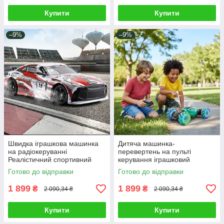
Купити
Купити
–9%
–9%
Швидка іграшкова машинка
Дитяча машинка-
на радіокеруванні
перевертень на пульті
Реалістичний спортивний
керування іграшковий
болід фари протиударний
всюдихід дрифт поворот на
Готово до відправки
Готово до відправки
корпус для ігор у перегони
360° трюки світло звук пар
1 899
1 899
₴
₴
2 090,34 ₴
2 090,34 ₴
Купити
Купити