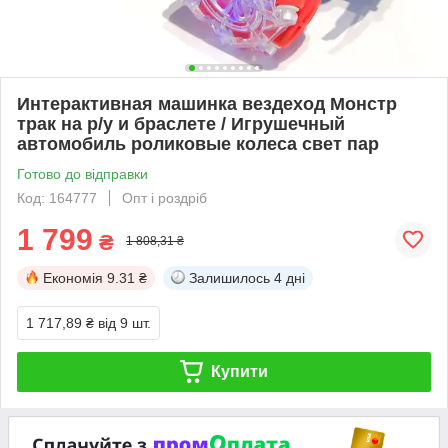
Интерактивная машинка вездеход Монстр
трак на р/у и браслете / Игрушечный
автомобиль роликовые колеса свет пар
Готово до відправки
Код: 164777
Опт і роздріб
1 799
₴
1 808,31 ₴
Економія
9.31 ₴
Залишилось
4 дні
1 717,89 ₴
від 9 шт.
Купити