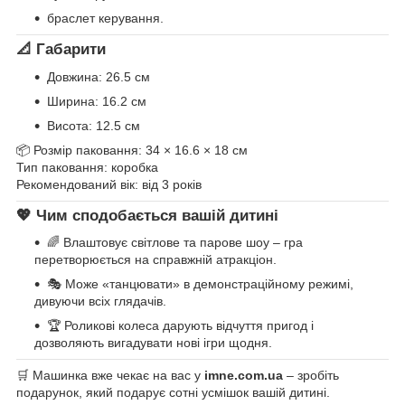
браслет керування.
📐
Габарити
Довжина: 26.5 см
Ширина: 16.2 см
Висота: 12.5 см
📦 Розмір паковання: 34 × 16.6 × 18 см
Тип паковання: коробка
Рекомендований вік: від 3 років
💖
Чим сподобається вашій дитині
🌈 Влаштовує світлове та парове шоу – гра
перетворюється на справжній атракціон.
🎭 Може «танцювати» в демонстраційному режимі,
дивуючи всіх глядачів.
🏆 Роликові колеса дарують відчуття пригод і
дозволяють вигадувати нові ігри щодня.
🛒 Машинка вже чекає на вас у
imne.com.ua
– зробіть
подарунок, який подарує сотні усмішок вашій дитині.