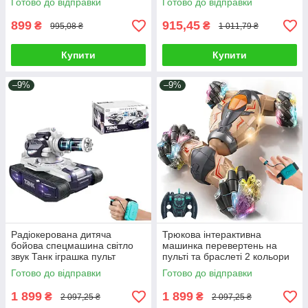
Готово до відправки
Готово до відправки
підсвічування
рухомий ківш
899
915,45
₴
₴
995,08 ₴
1 011,79 ₴
Купити
Купити
–9%
–9%
Радіокерована дитяча
Трюкова інтерактивна
бойова спецмашина світло
машинка перевертень на
звук Танк іграшка пульт
пульті та браслеті 2 кольори
сенсорний браслет орбізи
1:12 4х4 Іграшка всюдихід
Готово до відправки
Готово до відправки
парогенератор
світло звук пар
1 899
1 899
₴
₴
2 097,25 ₴
2 097,25 ₴