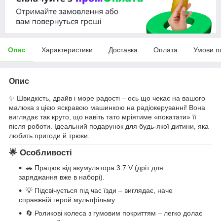
Опис
Характеристики
Доставка
Оплата
Умови п
Опис
✨ Швидкість, драйв і море радості – ось що чекає на вашого
малюка з цією яскравою машинкою на радіокеруванні! Вона
виглядає так круто, що навіть тато мріятиме «покатати» її
після роботи. Ідеальний подарунок для будь-якої дитини, яка
любить пригоди й трюки.
🌟
Особливості
🚗 Працює від акумулятора 3.7 V (дріт для
заряджання вже в наборі).
💡 Підсвічується під час їзди – виглядає, наче
справжній герой мультфільму.
🔄 Роликові колеса з гумовим покриттям – легко долає