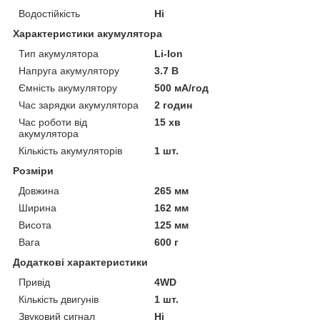
Водостійкість
Ні
Характеристики акумулятора
Тип акумулятора
Li-Ion
Напруга акумулятору
3.7 В
Ємність акумулятору
500 мА/год
Час зарядки акумулятора
2 годин
Час роботи від
15 хв
акумулятора
Кількість акумуляторів
1 шт.
Розміри
Довжина
265 мм
Ширина
162 мм
Висота
125 мм
Вага
600 г
Додаткові характеристики
Привід
4WD
Кількість двигунів
1 шт.
Звуковий сигнал
Ні