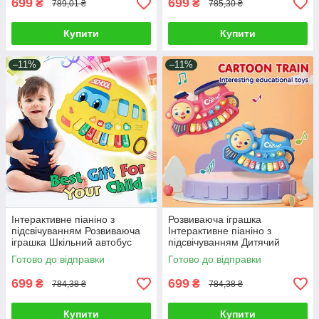
699
699
₴
₴
789,01 ₴
785,30 ₴
Купити
Купити
–11%
–11%
Інтерактивне піаніно з
Розвиваюча іграшка
підсвічуванням Розвиваюча
Інтерактивне піаніно з
іграшка Шкільний автобус
підсвічуванням Дитячий
Дитячий музичний інструмент
музичний інструмент
Готово до відправки
Готово до відправки
цифри
Паровозик м'які клавіші
699
699
₴
₴
784,38 ₴
784,38 ₴
Купити
Купити