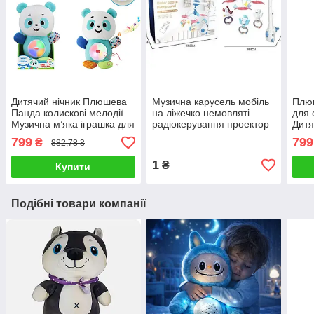
Дитячий нічник Плюшева
Музична карусель мобіль
Плюш
Панда колискові мелодії
на ліжечко немовляті
для 
Музична м’яка іграшка для
радіокерування проектор
Дитя
сну знімний блок
зірки брязкальця мелодії
ліни
799
799
₴
882,78 ₴
підсвічування
таймер
підс
1
₴
Купити
Подібні товари компанії