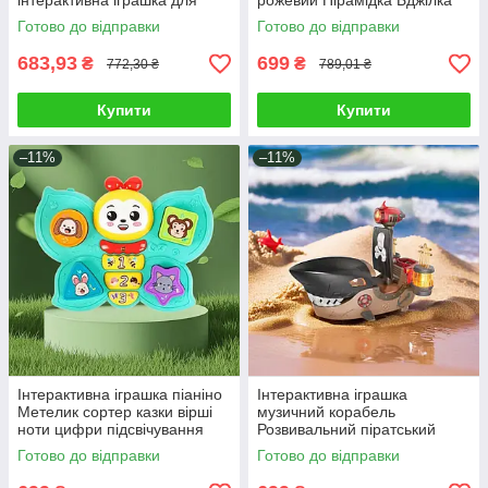
інтерактивна іграшка для
рожевий Пірамідка Бджілка
малюків світло звук мелодії
брязкальце з прорізувачем
Готово до відправки
Готово до відправки
683,93
699
₴
₴
772,30 ₴
789,01 ₴
Купити
Купити
–11%
–11%
Інтерактивна іграшка піаніно
Інтерактивна іграшка
Метелик сортер казки вірші
музичний корабель
ноти цифри підсвічування
Розвивальний піратський
озвучування українською
корабель-акула для дітей
Готово до відправки
Готово до відправки
мовою
Морська іграшка Акула