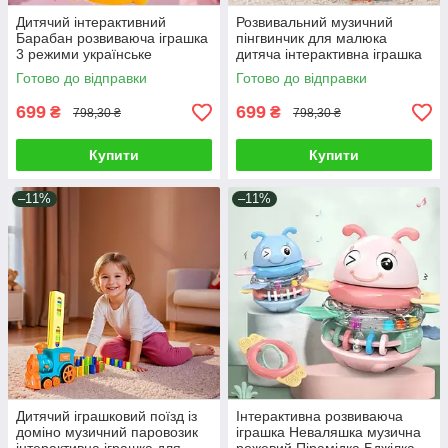
Дитячий інтерактивний
Розвивальний музичний
Барабан розвиваюча іграшка
пінгвинчик для малюка
3 режими українське
дитяча інтерактивна іграшка
озвучення вивчення букв
їздить світло звук серцебиття
Готово до відправки
Готово до відправки
цифр пісні мелодії
співає
699
699
₴
₴
798,30 ₴
798,30 ₴
Купити
Купити
–11%
–11%
Дитячий іграшковий поїзд із
Інтерактивна розвиваюча
доміно музичний паровозик
іграшка Неваляшка музична