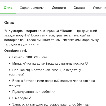
Опис
Характеристики
Доставка
Оплата
Умови п
Опис
🐾
Кумедна інтерактивна іграшка “Песик”
– це друг, який
завжди поруч! 💡 Вона світиться, грає веселі мелодії та
повторює ваш голос смішним тоном, викликаючи море сміху
та радості у дитини. 🎶
Особливості:
Розміри:
18×12×30 см
Мила, м’яка на дотик іграшка у вигляді песика 🐶
Працює від 3 батарейок “ААА” (не входять у
комплект)
Блок із батарейками легко виймається через отвір на
липучці
Підсвічування при роботі ✨
5 мелодій 🎵
Записує та кумедно відтворює ваш голос (функція