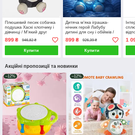
Плюшевий песик собачка
Дитяча м'яка іграшка-
Інте
подушка Хаскі хлопчику і
нічник герой Лабубу
сплю
дівчинці / М'який друг
дитині для сну і обіймів /
відп
іграшка для відпочинку
Плюшевий звірок з
плю
899
899
1 0
₴
₴
946,82 ₴
926,39 ₴
36х15х46 см синтепон
підсвічуванням Проекція
малю
зоряного неба музика
світ
Купити
Купити
Акційні пропозиції та новинки
–12%
–12%