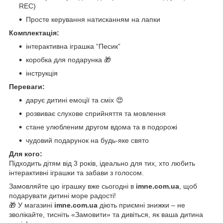
REC)
Просте керування натисканням на лапки
Комплектація:
інтерактивна іграшка “Песик”
коробка для подарунка 🎁
інструкція
Переваги:
дарує дитині емоції та сміх 😍
розвиває слухове сприйняття та мовлення
стане улюбленим другом вдома та в подорожі
чудовий подарунок на будь-яке свято
Для кого:
Підходить дітям від 3 років, ідеально для тих, хто любить
інтерактивні іграшки та забави з голосом.
Замовляйте цю іграшку вже сьогодні в
imne.com.ua
, щоб
подарувати дитині море радості!
🎁 У магазині
imne.com.ua
діють приємні знижки – не
зволікайте, тисніть «Замовити» та дивіться, як ваша дитина