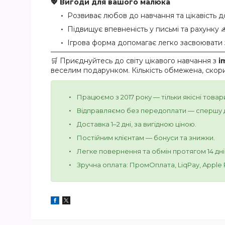
💖 Вигоди для вашого малюка
Розвиває любов до навчання та цікавість д
Підвищує впевненість у письмі та рахунку 
Ігрова форма допомагає легко засвоювати 
🛒 Приєднуйтесь до світу цікавого навчання з
i
веселим подарунком. Кількість обмежена, скори
Працюємо з 2017 року — тільки якісні товар
Відправляємо без передоплати — спершу д
Доставка 1–2 дні, за вигідною ціною.
Постійним клієнтам — бонуси та знижки.
Легке повернення та обмін протягом 14 дні
Зручна оплата: ПромОплата, LiqPay, Apple Pa