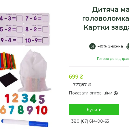
Дитяча ма
головоломка 
Картки завд
–10%
Готово до відпра
699 ₴
777,87 ₴
Показати оптові ціни
Купити
+380 (67) 614-00-65