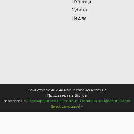
Пʼятниця
Субота
Неділя
Сайт створений на маркетплейсі
Prom.ua
Продавець на Bigl.ua
imne.com.ua |
Поскаржитися на контент
|
Політика конфіденційності
Select Language
▼