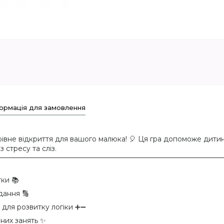
ормація для замовлення
вне відкриття для вашого малюка! 🎈 Ця гра допоможе дитині
 стресу та сліз.
тки 📚
дання 🔢
 для розвитку логіки ➕➖
чних занять ✨