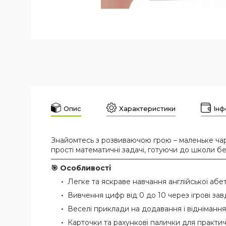
Опис
Характеристики
Інф
Знайомтесь з розвиваючою грою – маленьке чарі
прості математичні задачі, готуючи до школи без
🎯 Особливості
Легке та яскраве навчання англійської абе
Вивчення цифр від 0 до 10 через ігрові зав
Веселі приклади на додавання і віднімання
Карточки та рахункові палички для практи