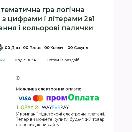
тематична гра логічна
з цифрами і літерами 2в1
ання і кольорові палички
0
0
Днів
0
0
Годин
0
0
Хвилин
0
0
Секунд
вки
Код:
99054
Оптом і в роздріб
У компанії підключені електронні платежі.
Тепер ви можете купити будь-який товар
не покидаючи сайту.