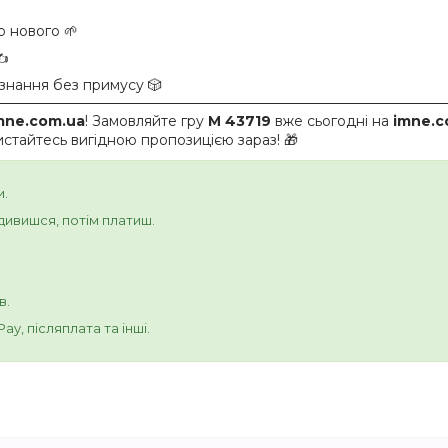
о нового 🌱
✍️
знання без примусу 🎲
mne.com.ua
! Замовляйте гру
M 43719
вже сьогодні на
imne.c
стайтесь вигідною пропозицією зараз! 🎁
и.
ивишся, потім платиш.
в.
y, післяплата та інші.