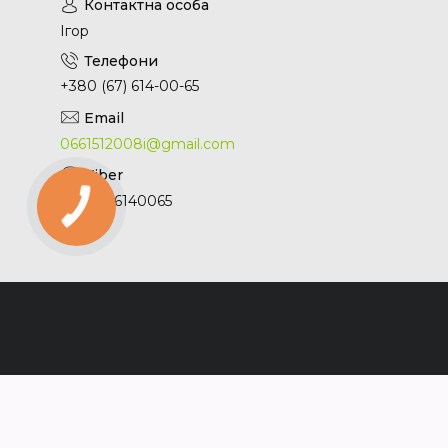
Ігор
+380 (67) 614-00-65
0661512008i@gmail.com
+380676140065