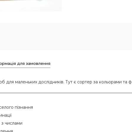
ормація для замовлення
 для маленьких дослідників. Тут є сортер за кольорами та ф
селого пізнання
инації
 з числами
слення