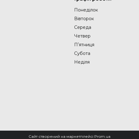
Понеділок
Вівторок
Середа
Четвер
Пʼятниця
Субота
Неділя
Сайт створений на маркетплейсі
Prom.ua