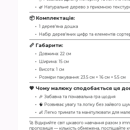
🌿 Натуральне дерево з приємною тексту
📦
Комплектація:
1 дерев’яна дошка
Набір дерев’яних цифр та елементів сорте
📏
Габарити:
Довжина: 22 см
Ширина: 15 см
Висота: 1 см
Розміри пакування: 23.5 см × 16 см × 5.5 см
💖
Чому малюку сподобається ця до
🎉 Забавна та пізнавальна гра щодня
🧠 Розвиває увагу та логіку без зайвого шу
👶 Легко тримати та маніпулювати для мал
🚀 Відкрийте світ цікавого навчання разом з im
пропозиція — кількість обмежена, поспішайте к