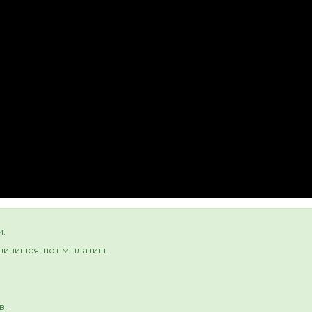
и.
ивишся, потім платиш.
в.