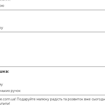
рою
ру
шка:
му
еньких ручок
ne.com.ua! Подаруйте малюку радість та розвиток вже сьогодн
упити!