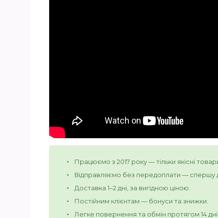
Працюємо з 2017 року — тільки якісні товар
Відправляємо без передоплати — спершу д
Доставка 1–2 дні, за вигідною ціною.
Постійним клієнтам — бонуси та знижки.
Легке повернення та обмін протягом 14 дні