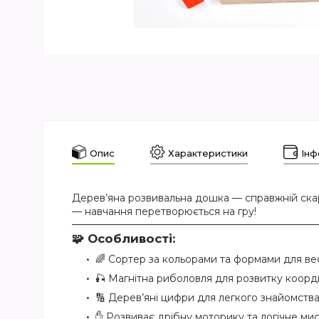
Опис
Характеристики
Інф
Дерев’яна розвивальна дошка — справжній скарб
— навчання перетворюється на гру!
🧩
Особливості:
🌈 Сортер за кольорами та формами для ве
🎣 Магнітна риболовля для розвитку коорд
🔢 Дерев’яні цифри для легкого знайомства
✋ Розвиває дрібну моторику та логічне ми