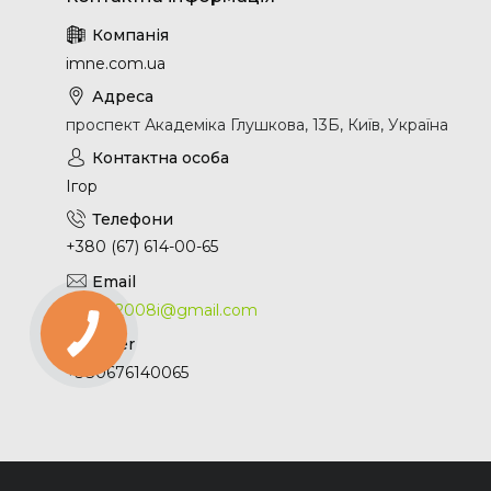
imne.com.ua
проспект Академіка Глушкова, 13Б, Київ, Україна
Ігор
+380 (67) 614-00-65
0661512008i@gmail.com
+380676140065