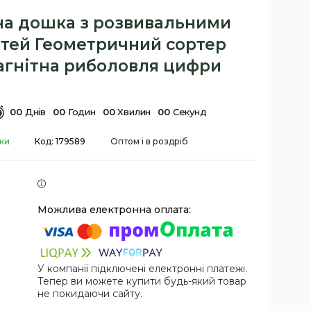
на дошка з розвивальними
ітей Геометричний сортер
агнітна риболовля цифри
0
0
Днів
0
0
Годин
0
0
Хвилин
0
0
Секунд
вки
Код:
179589
Оптом і в роздріб
У компанії підключені електронні платежі.
Тепер ви можете купити будь-який товар
не покидаючи сайту.