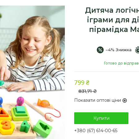
Дитяча логіч
іграми для д
пірамідка М
–4%
Готово до відпра
799 ₴
831,71 ₴
Показати оптові ціни
Купити
+380 (67) 614-00-65