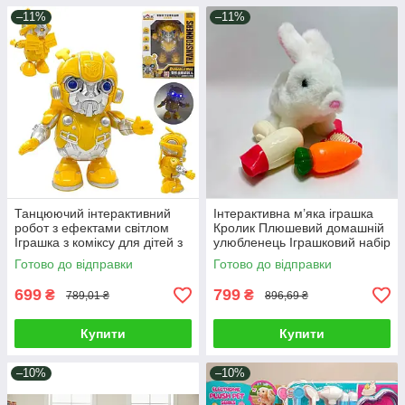
–11%
–11%
Танцюючий інтерактивний
Інтерактивна м’яка іграшка
робот з ефектами світлом
Кролик Плюшевий домашній
Іграшка з коміксу для дітей з
улюбленець Іграшковий набір
крильцями антенками
рухомий зайчик з
Готово до відправки
Готово до відправки
аксесуарами
699
799
₴
₴
789,01 ₴
896,69 ₴
Купити
Купити
–10%
–10%