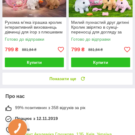
Рухома м'яка іграшка кролик
Милий пухнастий друг дитині
інтерактивний вихованець
Кролик звірятко в сумці-
дівчинці для ігор з плюшевим
переносці для догляду за
улюбленцем 3 види ходить
плюшевим вихованцем
Готово до відправки
Готово до відправки
звуки на повідку
Іграшка ходить 3 кольори
799
799
₴
₴
881,84 ₴
881,84 ₴
Купити
Купити
Показати ще
Про нас
99% позитивних з 358 відгуків за рік
Працює з 12.11.2019
м. Київ
проспект Академіка Глушкова, 13Б, Київ, Україна