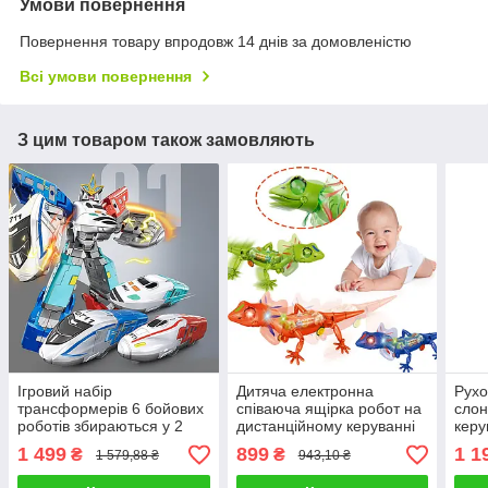
Умови повернення
Повернення товару впродовж 14 днів за домовленістю
Всі умови повернення
З цим товаром також замовляють
Ігровий набір
Дитяча електронна
Рухо
трансформерів 6 бойових
співаюча ящірка робот на
слон
роботів збираються у 2
дистанційному керуванні
керу
гігантів / Літаки поїзди і
Танцює в такт музиці
мело
1 499
899
1 1
₴
₴
1 579,88 ₴
943,10 ₴
танк Рухомі деталі
Світиться в русі
Найк