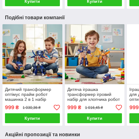
Купити
Купити
Подібні товари компанії
Дитячий трансформер
Дитяча іграшка
Ігра
оптімус прайм робот
трансформер ігровий
для 
машинка 2 в 1 набір
набір для хлопчика робот
опти
іграшок для хлопчика
машинка 2 в 1 зброя 2
реал
999
999
999
₴
₴
1 030,36 ₴
1 016,45 ₴
фігурка героя автобота
види оптимус прайм
зі з
зброя
бамблбі
Купити
Купити
Акційні пропозиції та новинки