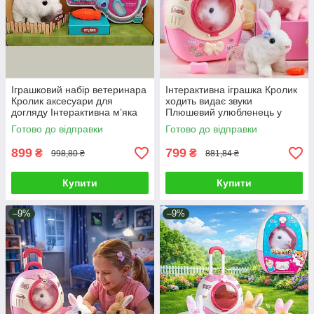
Іграшковий набір ветеринара
Інтерактивна іграшка Кролик
Кролик аксесуари для
ходить видає звуки
догляду Інтерактивна м’яка
Плюшевий улюбленець у
іграшка зайчик Плюшевий
валізі Іграшковий зайчик
Готово до відправки
Готово до відправки
улюбленець
аксесуари
899
799
₴
₴
998,80 ₴
881,84 ₴
Купити
Купити
–9%
–9%