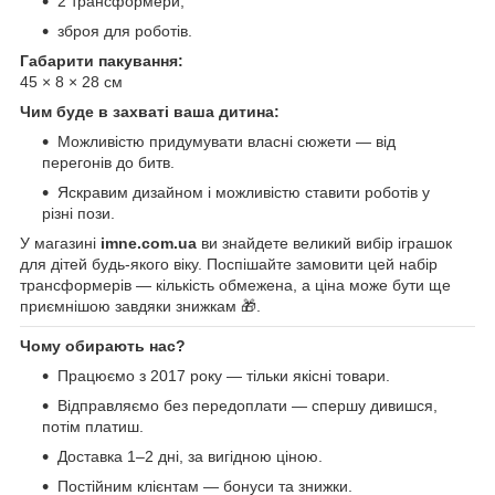
2 трансформери;
зброя для роботів.
Габарити пакування:
45 × 8 × 28 см
Чим буде в захваті ваша дитина:
Можливістю придумувати власні сюжети — від
перегонів до битв.
Яскравим дизайном і можливістю ставити роботів у
різні пози.
У магазині
imne.com.ua
ви знайдете великий вибір іграшок
для дітей будь-якого віку. Поспішайте замовити цей набір
трансформерів — кількість обмежена, а ціна може бути ще
приємнішою завдяки знижкам 🎁.
Чому обирають нас?
Працюємо з 2017 року — тільки якісні товари.
Відправляємо без передоплати — спершу дивишся,
потім платиш.
Доставка 1–2 дні, за вигідною ціною.
Постійним клієнтам — бонуси та знижки.