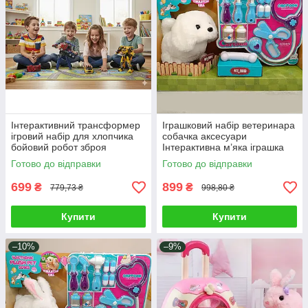
Інтерактивний трансформер
Іграшковий набір ветеринара
ігровий набір для хлопчика
собачка аксесуари
бойовий робот зброя
Інтерактивна м’яка іграшка
машинка 2 види Оптімус
Щеня Плюшевий улюбленець
Готово до відправки
Готово до відправки
Прайм Бамблбі
ходить гавкає
699
899
₴
₴
779,73 ₴
998,80 ₴
Купити
Купити
–10%
–9%