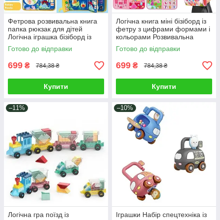
Фетрова розвивальна книга
Логічна книга міні бізіборд із
папка рюкзак для дітей
фетру з цифрами формами і
Логічна іграшка бізіборд із
кольорами Розвивальна
цифрами та годинником
навчальна папка рюкзак для
Готово до відправки
Готово до відправки
липучками застібками
дітей
699
699
₴
₴
784,38 ₴
784,38 ₴
Купити
Купити
–11%
–10%
Логічна гра поїзд із
Іграшки Набір спецтехніка із