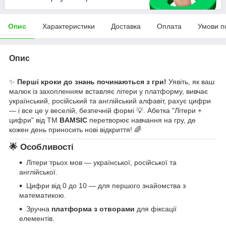
Опис
Характеристики
Доставка
Оплата
Умови п
Опис
✨
Перші кроки до знань починаються з гри!
Уявіть, як ваш
малюк із захопленням вставляє літери у платформу, вивчає
український, російський та англійський алфавіт, рахує цифри
— і все це у веселій, безпечній формі 💡. Абетка "Літери +
цифри" від ТМ
BAMSIC
перетворює навчання на гру, де
кожен день приносить нові відкриття! 🌈
🌟 Особливості
Літери трьох мов — української, російської та
англійської.
Цифри від 0 до 10 — для першого знайомства з
математикою.
Зручна
платформа з отворами
для фіксації
елементів.