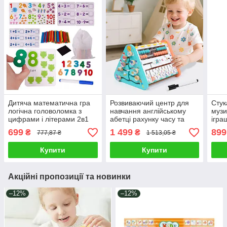
Дитяча математична гра
Розвиваючий центр для
Стук
логічна головоломка з
навчання англійському
музи
цифрами і літерами 2в1
абетці рахунку часу та
ігра
Картки завдання і
логіці / Ігровий модуль
ігро
699
1 499
899
₴
₴
777,87 ₴
1 513,05 ₴
кольорові палички
малювальна дошка
твар
пальчиковий лабіринт
Купити
Купити
Акційні пропозиції та новинки
–12%
–12%