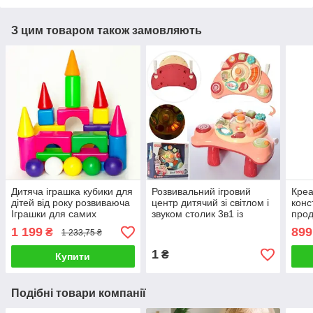
З цим товаром також замовляють
Дитяча іграшка кубики для
Розвивальний ігровий
Креа
дітей від року розвиваюча
центр дитячий зі світлом і
конс
Іграшки для самих
звуком столик 3в1 із
прод
маленьких конструктор
кріпленням на коляску 10
приг
1 199
899
₴
1 233,75 ₴
елементів
посу
шмат
1
₴
Купити
Подібні товари компанії