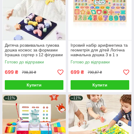
Дитяча розвивальна гумова
Ігровий набір арифметика та
дошка космос за формами
геометрія для дітей Логічна
Іграшка сортер з 12 фігурами
навчальна дошка 3 в 1 з
штампи для малюків
магнітною риболовлею з
Готово до відправки
Готово до відправки
вудкою з наклейками
699
699
₴
₴
798,30 ₴
790,87 ₴
Купити
Купити
–11%
–11%