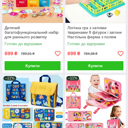
Дитячий
Логічна гра з хатніми
багатофункціональний набір
тваринами 8 фігурок і загони
для раннього розвитку
Настільна ферма з полем
малюка магнітна рибалка
головоломка для дітей
Готово до відправки
Готово до відправки
нейрогра сортер по
кольорам фігури
699
699
₴
₴
789,01 ₴
784,38 ₴
Купити
Купити
–11%
–11%