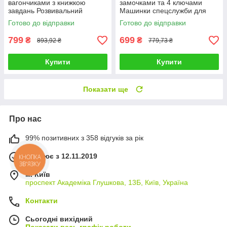
вагончиками з книжкою
замочками та 4 ключами
завдань Розвивальний
Машинки спецслужби для
конструктор розумний
малюків поліція швидка
Готово до відправки
Готово до відправки
паровоз набір train puzzle 5
пожежна таксі
рівнів
799
699
₴
₴
893,92 ₴
779,73 ₴
Купити
Купити
Показати ще
Про нас
99% позитивних з 358 відгуків за рік
Працює з 12.11.2019
КНОПКА
ЗВ'ЯЗКУ
м. Київ
проспект Академіка Глушкова, 13Б, Київ, Україна
Контакти
Сьогодні вихідний