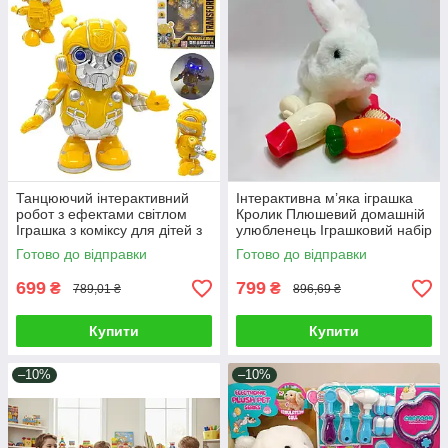
Танцюючий інтерактивний
Інтерактивна м’яка іграшка
робот з ефектами світлом
Кролик Плюшевий домашній
Іграшка з коміксу для дітей з
улюбленець Іграшковий набір
крильцями антенками
рухомий зайчик з
Готово до відправки
Готово до відправки
аксесуарами
699
799
₴
₴
789,01 ₴
896,69 ₴
Купити
Купити
–10%
–10%