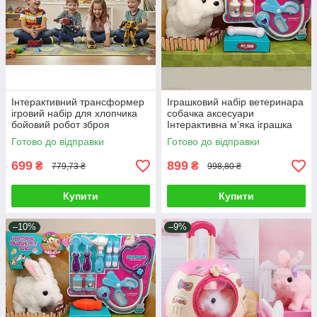
Інтерактивний трансформер
Іграшковий набір ветеринара
ігровий набір для хлопчика
собачка аксесуари
бойовий робот зброя
Інтерактивна м’яка іграшка
машинка 2 види Оптімус
Щеня Плюшевий улюбленець
Готово до відправки
Готово до відправки
Прайм Бамблбі
ходить гавкає
699
899
₴
₴
779,73 ₴
998,80 ₴
Купити
Купити
–10%
–9%