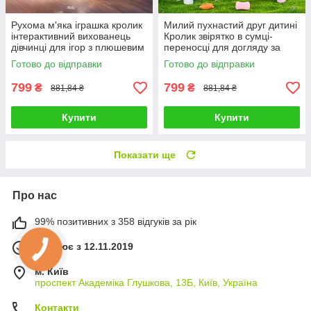
Рухома м'яка іграшка кролик
Милий пухнастий друг дитині
інтерактивний вихованець
Кролик звірятко в сумці-
дівчинці для ігор з плюшевим
переносці для догляду за
улюбленцем 3 види ходить
плюшевим вихованцем
Готово до відправки
Готово до відправки
звуки на повідку
Іграшка ходить 3 кольори
799
799
₴
₴
881,84 ₴
881,84 ₴
Купити
Купити
Показати ще
Про нас
99% позитивних з 358 відгуків за рік
Працює з 12.11.2019
м. Київ
проспект Академіка Глушкова, 13Б, Київ, Україна
Контакти