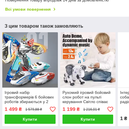
Всі умови повернення
З цим товаром також замовляють
Ігровий набір
Рухомий ігровий бойовий
Інте
трансформерів 6 бойових
слон робот на пульті
соба
роботів збираються у 2
керування Світло співає
раді
гігантів / Літаки поїзди і
мелодії Дихає парою
ходи
1 499
1 199
₴
₴
1 579,88 ₴
1 216,01 ₴
танк Рухомі деталі
Найкраща іграшка дитині
підс
сенс
1
₴
Купити
Купити