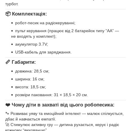
турбот.
📦 Комплектація:
робот-песик на радіокеруванні;
пульт керування (працює від 2 батарейок типу “AA” —
не входять у комплект);
акумулятор 3.7V;
USB-кабель для заряджання.
📏 Габарити:
довжина: 28,5 см;
ширина: 16 см;
висота: 18,5 см;
розміри паковання: 31 × 18,5 × 20 см.
❤️ Чому діти в захваті від цього робопесика:
🐾 Розвиває уяву та емоційний інтелект — малюк спілкується,
дбає й навчається емпатії.
🚀 Стимулює активну гру — дитина рухається, керує і радіє
кожному “вихованцю”.