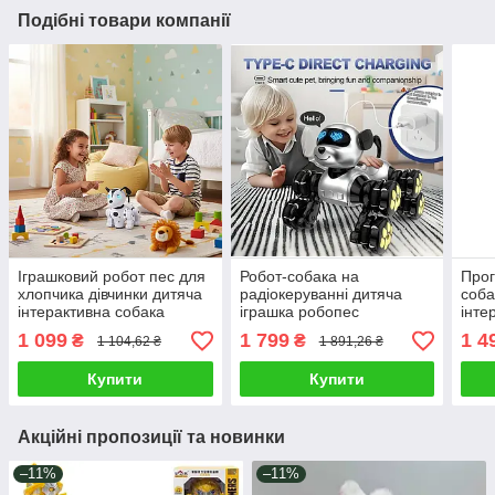
Подібні товари компанії
Іграшковий робот пес для
Робот-собака на
Прог
хлопчика дівчинки дитяча
радіокеруванні дитяча
соба
інтерактивна собака
іграшка робопес
інте
танцююче щеня пульт
інтерактивне цуценя
раді
1 099
1 799
1 4
₴
₴
1 104,62 ₴
1 891,26 ₴
світло звук пісні
світло звук співає танці
трюк
їзда 3 кольори
Купити
Купити
Акційні пропозиції та новинки
–11%
–11%