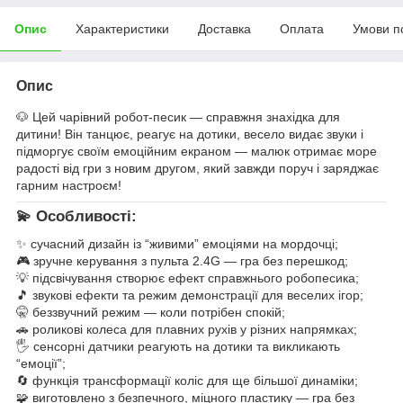
Опис
Характеристики
Доставка
Оплата
Умови п
Опис
🐶 Цей чарівний робот-песик — справжня знахідка для
дитини! Він танцює, реагує на дотики, весело видає звуки і
підморгує своїм емоційним екраном — малюк отримає море
радості від гри з новим другом, який завжди поруч і заряджає
гарним настроєм!
💫 Особливості:
✨ сучасний дизайн із “живими” емоціями на мордочці;
🎮 зручне керування з пульта 2.4G — гра без перешкод;
💡 підсвічування створює ефект справжнього робопесика;
🎵 звукові ефекти та режим демонстрації для веселих ігор;
🤫 беззвучний режим — коли потрібен спокій;
🚗 роликові колеса для плавних рухів у різних напрямках;
🖐️ сенсорні датчики реагують на дотики та викликають
“емоції”;
🔄 функція трансформації коліс для ще більшої динаміки;
🧩 виготовлено з безпечного, міцного пластику — гра без