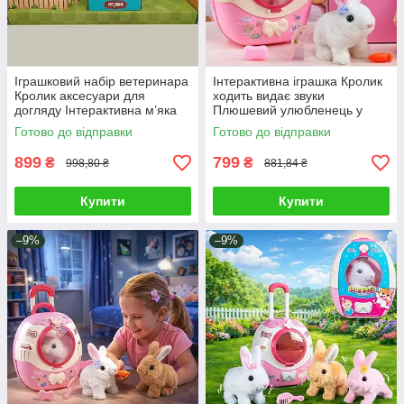
Іграшковий набір ветеринара
Інтерактивна іграшка Кролик
Кролик аксесуари для
ходить видає звуки
догляду Інтерактивна м’яка
Плюшевий улюбленець у
іграшка зайчик Плюшевий
валізі Іграшковий зайчик
Готово до відправки
Готово до відправки
улюбленець
аксесуари
899
799
₴
₴
998,80 ₴
881,84 ₴
Купити
Купити
–9%
–9%