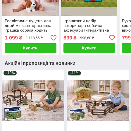
Реалістичне цуценя для
Іграшковий набір
Рухо
дітей м’яка інтерактивна
ветеринара собачка
крол
іграшка собака ходить
аксесуари Інтерактивна
вихо
гавкає аксесуари
м’яка іграшка Щеня
ігор
1 099
899
799
₴
₴
1 118,55 ₴
998,80 ₴
переноска миска кістка
Плюшевий улюбленець
улюб
ходить гавкає
ходи
Купити
Купити
Акційні пропозиції та новинки
–12%
–11%