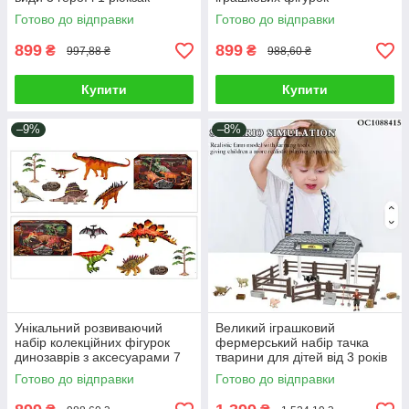
скринька персонажі на
доісторичних тварин камінь
Готово до відправки
Готово до відправки
підвісці рухомі деталі
дерево 3 види
899
899
₴
₴
997,88 ₴
988,60 ₴
Купити
Купити
–9%
–8%
Унікальний розвиваючий
Великий іграшковий
набір колекційних фігурок
фермерський набір тачка
динозаврів з аксесуарами 7
тварини для дітей від 3 років
елементів супер деталізація
45 елементів фігурка
Готово до відправки
Готово до відправки
та реалізм 2 види
фермера хлів загородка
аксесуари