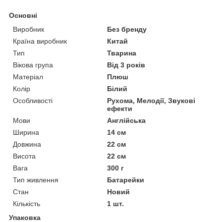
Основні
Виробник
Без бренду
Країна виробник
Китай
Тип
Тварина
Вікова група
Від 3 років
Матеріал
Плюш
Колір
Білий
Особливості
Рухома, Мелодії, Звукові
ефекти
Мови
Англійська
Ширина
14 см
Довжина
22 см
Висота
22 см
Вага
300 г
Тип живлення
Батарейки
Стан
Новий
Кількість
1 шт.
Упаковка