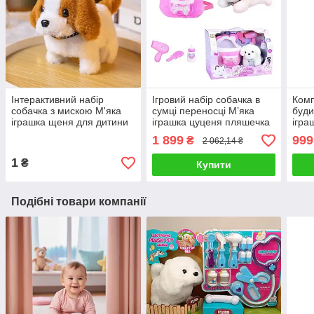
Інтерактивний набір
Ігровий набір собачка в
Комп
собачка з мискою М'яка
сумці переносці М’яка
буди
іграшка щеня для дитини
іграшка цуценя пляшечка
ігра
ходить гавкає виляє
щітка Інтерактивний
звук
1 899
999
₴
2 062,14 ₴
хвостом аксесуари
собака серцебиття
туал
1
₴
Купити
Подібні товари компанії