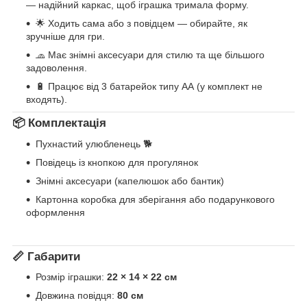
— надійний каркас, щоб іграшка тримала форму.
🌟 Ходить сама або з повідцем — обирайте, як
зручніше для гри.
🧢 Має знімні аксесуари для стилю та ще більшого
задоволення.
🔋 Працює від 3 батарейок типу АА (у комплект не
входять).
📦 Комплектація
Пухнастий улюбленець 🐕
Повідець із кнопкою для прогулянок
Знімні аксесуари (капелюшок або бантик)
Картонна коробка для зберігання або подарункового
оформлення
📏 Габарити
Розмір іграшки:
22 × 14 × 22 см
Довжина повідця:
80 см