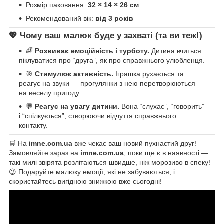
Розмір паковання:
32 × 14 × 26 см
Рекомендований вік:
від 3 років
💖 Чому ваш малюк буде у захваті (та ви теж!)
🌈
Розвиває емоційність і турботу.
Дитина вчиться
піклуватися про “друга”, як про справжнього улюбленця.
🎯
Стимулює активність.
Іграшка рухається та
реагує на звуки — прогулянки з нею перетворюються
на веселу пригоду.
💬
Реагує на увагу дитини.
Вона “слухає”, “говорить”
і “спілкується”, створюючи відчуття справжнього
контакту.
🛒 На
imne.com.ua
вже чекає ваш новий пухнастий друг!
Замовляйте зараз на
imne.com.ua
, поки ще є в наявності —
такі милі звірята розлітаються швидше, ніж морозиво в спеку!
😉 Подаруйте малюку емоції, які не забуваються, і
скористайтесь вигідною знижкою вже сьогодні!