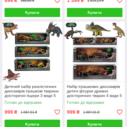
899
1 399
₴
₴
988,60 ₴
1 524,19 ₴
Купити
Купити
–8%
–8%
Дитячий набір реалістичних
Набір іграшкових динозаврів
динозаврів іграшкові тварини
дитячі фігурки древніх
доісторичні ящери 3 види 5
доісторичних тварин 4 види 5
фігурок камінь дерево
рептилій камінь та дерево
Готово до відправки
Готово до відправки
999
999
₴
₴
1 087,91 ₴
1 087,91 ₴
Купити
Купити