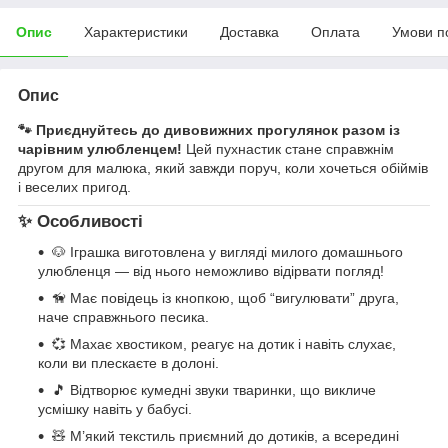
Опис
Характеристики
Доставка
Оплата
Умови п
Опис
🐾 Приєднуйтесь до дивовижних прогулянок разом із
чарівним улюбленцем!
Цей пухнастик стане справжнім
другом для малюка, який завжди поруч, коли хочеться обіймів
і веселих пригод.
✨ Особливості
🐶 Іграшка виготовлена у вигляді милого домашнього
улюбленця — від нього неможливо відірвати погляд!
🦮 Має повідець із кнопкою, щоб “вигулювати” друга,
наче справжнього песика.
💞 Махає хвостиком, реагує на дотик і навіть слухає,
коли ви плескаєте в долоні.
🎵 Відтворює кумедні звуки тваринки, що викличе
усмішку навіть у бабусі.
🧸 М’який текстиль приємний до дотиків, а всередині