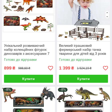
Унікальний розвиваючий
Великий іграшковий
набір колекційних фігурок
фермерський набір тачка
динозаврів з аксесуарами 7
тварини для дітей від 3 років
елементів супер деталізація
45 елементів фігурка
Готово до відправки
Готово до відправки
та реалізм 2 види
фермера хлів загородка
аксесуари
899
1 399
₴
₴
988,60 ₴
1 524,19 ₴
Купити
Купити
–8%
–8%