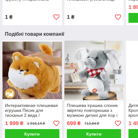
м’яка іграшка кошеня
рухомий котик Іграшкова
М’як
1 8
Плюшевий домашній
пухнаста кішка з
вида
улюбленець
аксесуарами
1
1
₴
₴
Подібні товари компанії
Интерактивная плюшевая
Плюшева іграшка слоник
Дитя
игрушка Песик для
звірятко повторюшка з
Крол
тисканья 2 вида /
музикою дитині для ігор і
крол
Реагирует на касания
засинання Приємний на
співа
1 899
699
1 4
₴
₴
1 916,14 ₴
713,84 ₴
двигает хвостом запись
дотик рухливий
на д
голоса
Купити
Купити