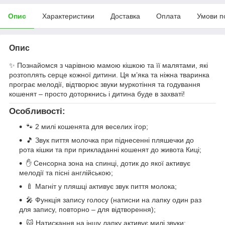
Опис
Характеристики
Доставка
Оплата
Умови п
Опис
✨ Познайомся з чарівною мамою кішкою та її малятами, які
розтоплять серце кожної дитини. Ця м’яка та ніжна тваринка
програє мелодії, відтворює звуки муркотіння та годування
кошенят – просто доторкнись і дитина буде в захваті!
Особливості:
🐾 2 милі кошенята для веселих ігор;
🎵 Звук пиття молочка при піднесенні пляшечки до
рота кішки та при прикладанні кошенят до живота Киці;
✋ Сенсорна зона на спинці, дотик до якої активує
мелодії та пісні англійською;
🍼 Магніт у пляшці активує звук пиття молока;
🎤 Функція запису голосу (натисни на лапку один раз
для запису, повторно – для відтворення);
🐱 Натискання на іншу лапку активує милі звуки;