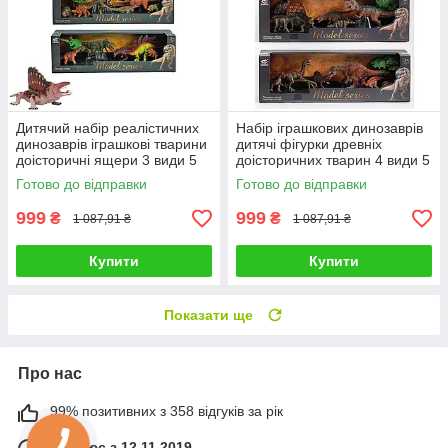
Дитячий набір реалістичних
Набір іграшкових динозаврів
динозаврів іграшкові тварини
дитячі фігурки древніх
доісторичні ящери 3 види 5
доісторичних тварин 4 види 5
фігурок камінь дерево
рептилій камінь та дерево
Готово до відправки
Готово до відправки
999
999
₴
₴
1 087,91 ₴
1 087,91 ₴
Купити
Купити
Показати ще
Про нас
99% позитивних з 358 відгуків за рік
Працює з 12.11.2019