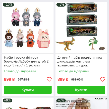
–10%
–9%
Набір ігрових фігурок
Дитячий набір реалістичних
брелоків Лабубу для дітей 2
динозаврів комплект
види 3 герої і 1 рюкзак
іграшкових фігурок
скринька персонажі на
доісторичних тварин камінь
Готово до відправки
Готово до відправки
підвісці рухомі деталі
дерево 3 види
899
899
₴
₴
997,88 ₴
988,60 ₴
Купити
Купити
–9%
–8%