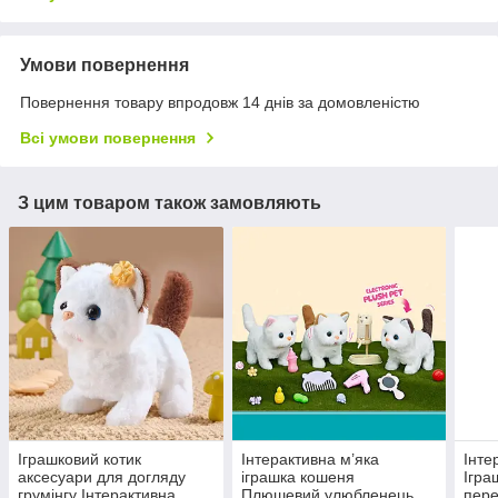
Умови повернення
Повернення товару впродовж 14 днів за домовленістю
Всі умови повернення
З цим товаром також замовляють
Іграшковий котик
Інтерактивна м’яка
Інте
аксесуари для догляду
іграшка кошеня
Ігра
грумінгу Інтерактивна
Плюшевий улюбленець
пере