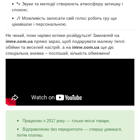
🐾 Звуки та мелодії створюють атмосферу затишку і
спокою;
🎶 Можливість записати свій голос робить гру ще
цікавішою і персональною.
Не чекай, поки чарівні котики розійдуться! Замовляй на
imne.com.ua
прямо зараз, щоб подарувати малюку теплі
обійми та веселий настрій, а на
imne.com.ua
ще діє
спеціальна знижка – поспішай, кількість обмежена!
Працюємо з 2017 року — тільки якісні товари.
Відправляємо без передоплати — спершу дивишся,
потім платиш.