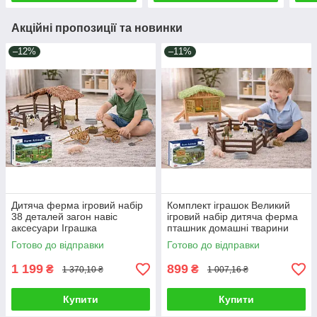
Акційні пропозиції та новинки
–12%
–11%
Дитяча ферма ігровий набір
Комплект іграшок Великий
38 деталей загон навіс
ігровий набір дитяча ферма
аксесуари Іграшка
пташник домашні тварини
фермерське господарство
інструменти огорожа 41
Готово до відправки
Готово до відправки
візок тварини фігурка людини
деталь
1 199
899
₴
₴
1 370,10 ₴
1 007,16 ₴
Купити
Купити