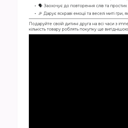
🗣 Заохочує до повторення слів та прости
🎉 Дарує яскраві емоції та веселі миті гри, 
Подаруйте своїй дитині друга на всі часи з imn
кількість товару роблять покупку ще вигіднішою