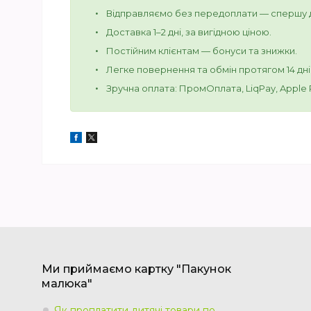
Відправляємо без передоплати — спершу д
Доставка 1–2 дні, за вигідною ціною.
Постійним клієнтам — бонуси та знижки.
Легке повернення та обмін протягом 14 дні
Зручна оплата: ПромОплата, LiqPay, Apple Pa
Ми приймаємо картку "Пакунок
малюка"
Як проплатити дитячі товари по