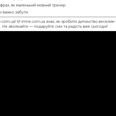
х фраз, як маленький мовний тренер
які важко забути
e.com.ua! 🐶 imne.com.ua знає, як зробити дитинство веселим
. Не зволікайте — подаруйте сміх та радість вже сьогодні!