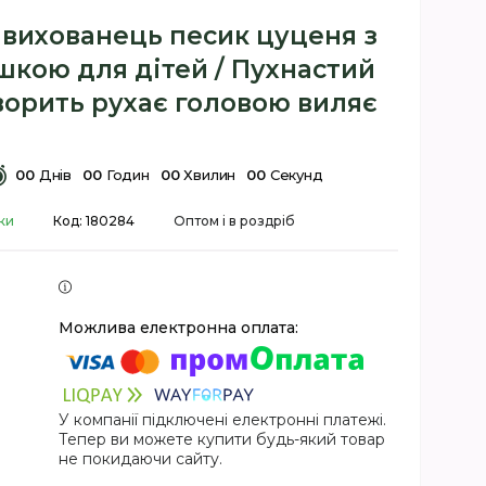
 вихованець песик цуценя з
шкою для дітей / Пухнастий
ворить рухає головою виляє
0
0
Днів
0
0
Годин
0
0
Хвилин
0
0
Секунд
ки
Код:
180284
Оптом і в роздріб
У компанії підключені електронні платежі.
Тепер ви можете купити будь-який товар
не покидаючи сайту.