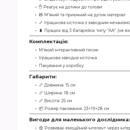
✋ Реагує на дотики до голови
🧸 М’який та приємний на дотик матеріал
🦴 Іграшкова кісточка з заводним механізм
🔋 Працює від 3 батарейок типу “АА” (не в
Комплектація:
М’який інтерактивний песик
Іграшкова заводна кісточка
Пакування у коробку
Габарити:
📏 Довжина: 15 см
📏 Ширина: 18 см
📏 Висота: 25 см
📦 Розмір паковання: 23×19×28 см
Вигоди для маленького дослідника:
😍 Розвиває емоційний інтелект через інте