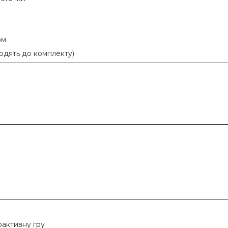
ом
ходять до комплекту)
рактивну гру