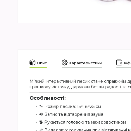
Опис
Характеристики
Інф
М’який інтерактивний песик стане справжнім др
іграшкову кісточку, даруючи безліч радості та см
Особливості:
🐾 Розмір песика: 15×18×25 см
🔊 Запис та відтворення звуків
🐕 Рухається головою та махає хвостиком
🍖 Видає звук годування при відтягуванні к