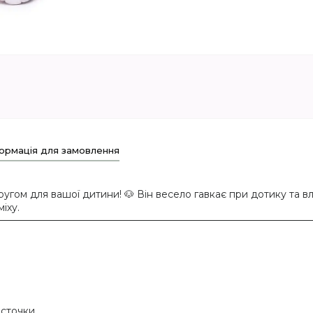
ормація для замовлення
угом для вашої дитини! 🐶 Він весело гавкає при дотику та в
іху.
істочки