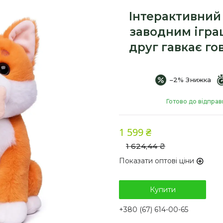
Інтерактивний
заводним ігра
друг гавкає го
–2%
Готово до відправ
1 599 ₴
1 624,44 ₴
Показати оптові ціни
Купити
+380 (67) 614-00-65