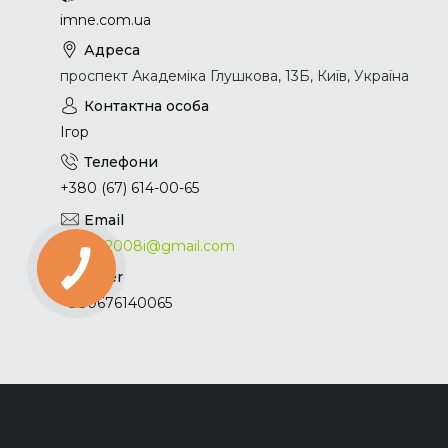
imne.com.ua
проспект Академіка Глушкова, 13Б, Київ, Україна
Ігор
+380 (67) 614-00-65
0661512008i@gmail.com
+380676140065