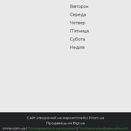
Вівторок
Середа
Четвер
Пʼятниця
Субота
Неділя
Сайт створений на маркетплейсі
Prom.ua
Продавець на Bigl.ua
imne.com.ua |
Поскаржитися на контент
|
Політика конфіденційності