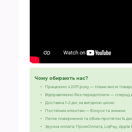
Чому обирають нас?
Працюємо з 2017 року — тільки якісні товар
Відправляємо без передоплати — спершу д
Доставка 1–2 дні, за вигідною ціною.
Постійним клієнтам — бонуси та знижки.
Легке повернення та обмін протягом 14 дні
Зручна оплата: ПромОплата, LiqPay, Apple Pa