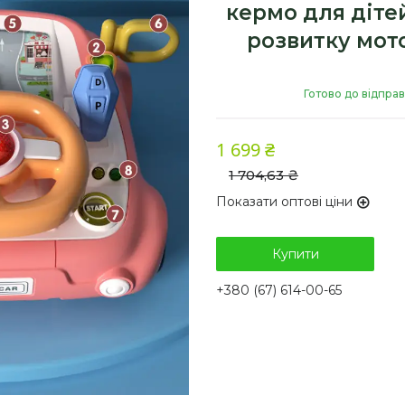
кермо для дітей
розвитку мот
Готово до відпра
1 699 ₴
1 704,63 ₴
Показати оптові ціни
Купити
+380 (67) 614-00-65