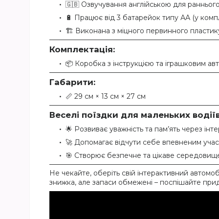
🇬🇧 Озвучування англійською для раннього
🔋 Працює від 3 батарейок типу АА (у компл
🏗 Виконана з міцного первинного пластик
Комплектація:
📦 Коробка з інструкцією та іграшковим ав
Габарити:
📏 29 см × 13 см × 27 см
Веселі поїздки для маленьких водіїв
🌟 Розвиває уважність та пам’ять через інт
🚀 Допомагає відчути себе впевненим уча
🎯 Створює безпечне та цікаве середовище
Не чекайте, оберіть свій інтерактивний автомоб
знижка, але запаси обмежені – поспішайте при