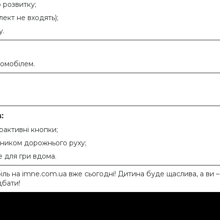
 розвитку;
ект не входять);
у.
томобілем.
:
ерактивні кнопки;
сником дорожнього руху;
 для гри вдома.
іль на imne.com.ua вже сьогодні! Дитина буде щаслива, а ви –
дбати!