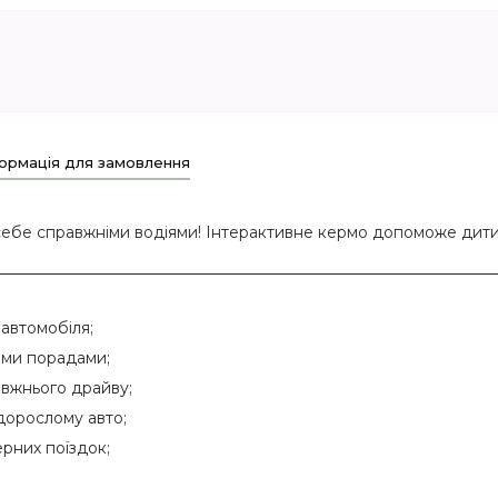
ормація для замовлення
и себе справжніми водіями! Інтерактивне кермо допоможе дит
 автомобіля;
ими порадами;
вжнього драйву;
 дорослому авто;
рних поїздок;