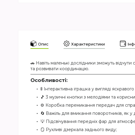
Опис
Характеристики
Інф
🚗 Навіть маленькі дослідники зможуть відчут
та розвивати координацію.
Особливості:
🚦 Інтерактивна іграшка у вигляді яскравого
🎵 3 музичні кнопки з мелодіями та корисн
⚙️ Коробка перемикання передач для спра
🔄 Важіль для вмикання поворотників, як у
💡 Підсвічування передніх фар для атмосфе
🪞 Рухливі дзеркала заднього виду;