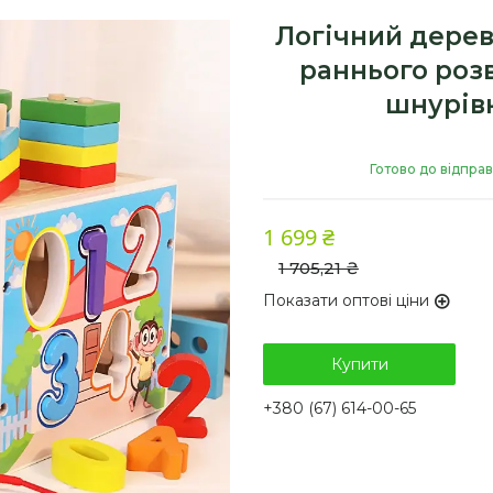
Логічний дерев
раннього розв
шнурівк
Готово до відпра
1 699 ₴
1 705,21 ₴
Показати оптові ціни
Купити
+380 (67) 614-00-65