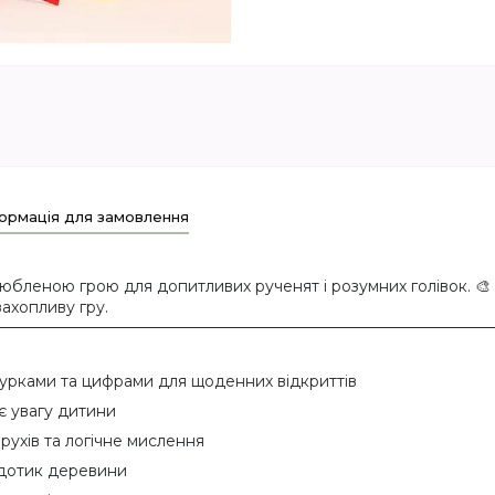
ормація для замовлення
юбленою грою для допитливих рученят і розумних голівок. 🎨
ахопливу гру.
гурками та цифрами для щоденних відкриттів
є увагу дитини
рухів та логічне мислення
а дотик деревини