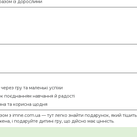
 разом із дорослими
через гру та маленькі успіхи
ок поєднанням навчання й радості
ечна та корисна щодня
зом з imne.com.ua — тут легко знайти подарунок, який тішить 
жена, і подаруйте дитині гру, що дійсно має цінність.