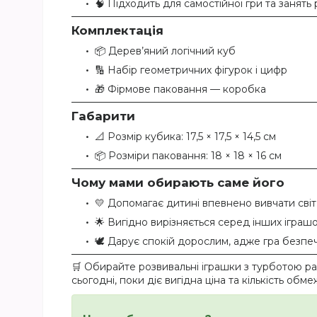
🧠 Підходить для самостійної гри та занять
Комплектація
📦 Дерев’яний логічний куб
🔢 Набір геометричних фігурок і цифр
🎁 Фірмове паковання — коробка
Габарити
📐 Розмір кубика: 17,5 × 17,5 × 14,5 см
📦 Розміри паковання: 18 × 18 × 16 см
Чому мами обирають саме його
💛 Допомагає дитині впевнено вивчати світ 
🌟 Вигідно вирізняється серед інших іграш
🕊️ Дарує спокій дорослим, адже гра безп
🛒 Обирайте розвивальні іграшки з турботою ра
сьогодні, поки діє вигідна ціна та кількість обме