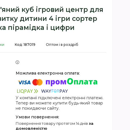
'яний куб ігровий центр для
итку дитини 4 ігри сортер
а пірамідка і цифри
вки
Код:
187019
Оптом і в роздріб
У компанії підключені електронні платежі.
Тепер ви можете купити будь-який товар
не покидаючи сайту.
повернення товару протягом 14 днів
за
домовленістю