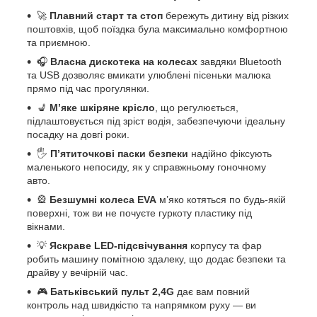
🚀
Плавний старт та стоп
бережуть дитину від різких
поштовхів, щоб поїздка була максимально комфортною
та приємною.
🎧
Власна дискотека на колесах
завдяки Bluetooth
та USB дозволяє вмикати улюблені пісеньки малюка
прямо під час прогулянки.
💺
М’яке шкіряне крісло
, що регулюється,
підлаштовується під зріст водія, забезпечуючи ідеальну
посадку на довгі роки.
🖐️
П’ятиточкові паски безпеки
надійно фіксують
маленького непосиду, як у справжньому гоночному
авто.
🎡
Безшумні колеса EVA
м’яко котяться по будь-якій
поверхні, тож ви не почуєте гуркоту пластику під
вікнами.
💡
Яскраве LED-підсвічування
корпусу та фар
робить машину помітною здалеку, що додає безпеки та
драйву у вечірній час.
🎮
Батьківський пульт 2,4G
дає вам повний
контроль над швидкістю та напрямком руху — ви