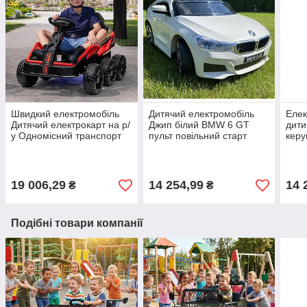
Швидкий електромобіль
Дитячий електромобіль
Еле
Дитячий електрокарт на р/
Джип білий BMW 6 GT
дити
у Одномісний транспорт
пульт повільний старт
керу
дитині до 50 кг 6WD
шкіра 2 батареї USB MP3
коле
Червоне світло звук
аку
Чор
19 006,29
14 254,99
14 
₴
₴
Подібні товари компанії