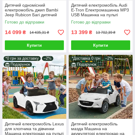
Дитячий одномісний
Дитячий електромобіль Audi
електромобіль джип Bambi
E-Tron Електромашинка MP3
Jeep Rubicon Багі дитячий
USB Машинка на пульті
Позашляховик з пультом
Іграшковий транспорт
Готово до відправки
Готово до відправки
керування MP3 TF
електромобіль
14 099
13 399
₴
₴
14 435,31 ₴
13 702,39 ₴
Купити
Купити
*0 грн за доставку
–2%
*Доставка 0 грн
–2%
Подарунок
Подарунок
Дитячий електромобіль Lexus
Дитячий електромобіль
для хлопчика та дівчинки
мазда Машина на
Машина електрокар на пульті
акумуляторі електрокар на