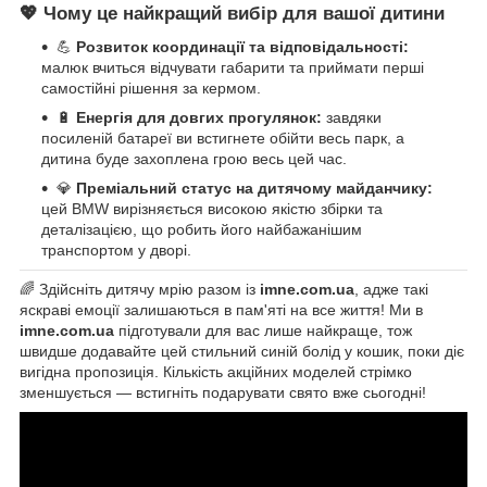
💖 Чому це найкращий вибір для вашої дитини
💪
Розвиток координації та відповідальності:
малюк вчиться відчувати габарити та приймати перші
самостійні рішення за кермом.
🔋
Енергія для довгих прогулянок:
завдяки
посиленій батареї ви встигнете обійти весь парк, а
дитина буде захоплена грою весь цей час.
💎
Преміальний статус на дитячому майданчику:
цей BMW вирізняється високою якістю збірки та
деталізацією, що робить його найбажанішим
транспортом у дворі.
🌈 Здійсніть дитячу мрію разом із
imne.com.ua
, адже такі
яскраві емоції залишаються в пам'яті на все життя! Ми в
imne.com.ua
підготували для вас лише найкраще, тож
швидше додавайте цей стильний синій болід у кошик, поки діє
вигідна пропозиція. Кількість акційних моделей стрімко
зменшується — встигніть подарувати свято вже сьогодні!