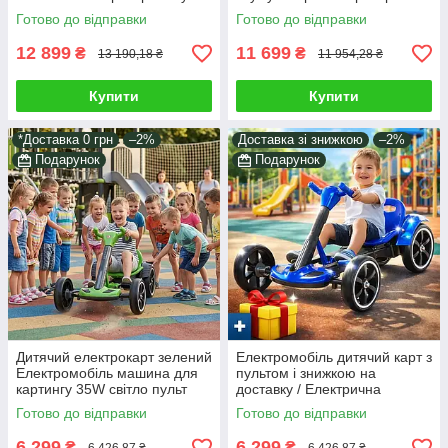
світло звук у комплекті
пульті білий 4*25W світло звук
Готово до відправки
Готово до відправки
подарунок
у наборі подарунок
12 899
11 699
₴
₴
13 190,18 ₴
11 954,28 ₴
Купити
Купити
*Доставка 0 грн
–2%
Доставка зі знижкою
–2%
Подарунок
Подарунок
Дитячий електрокарт зелений
Електромобіль дитячий карт з
Електромобіль машина для
пультом і знижкою на
картингу 35W світло пульт
доставку / Електрична
керування в комплекті
машинка-каталка Синій 35W
Готово до відправки
Готово до відправки
подарунок
EVA світло музика
6 299
6 299
₴
₴
6 426,87 ₴
6 426,87 ₴