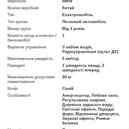
Виробник
BMW
Країна виробник
Китай
Тип
Електромобіль
Тип кузова
Легковий автомобіль
Вікова група
Від 3 років
Кількість місць в електро-/
1
бензомобілі
Варіанти управління
З кабіни водія,
Радіоуправління (пульт ДУ)
Максимальна швидкість
5 км/год
Передачі
1 швидкість назад, 2
швидкості вперед
Максимально допустиме
30 кг
навантаження
Колір
Синій
Особливості
Амортизатор, Лобове скло,
Регульоване сидіння,
Дзеркала заднього виду,
Світлові ефекти, Передні
фари, Відчиняємі дверцята,
Звукові ефекти, Ремені
безпеки