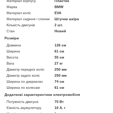
Матеріал корпусу
Пластик
Марка
BMW
Матеріал коліс
EVA
Матеріал сидіння і спинки
Штучна шкіра
Кількість двигунів
2 шт.
Стан
Новий
Розміри
Довжина
126 см
Ширина
61 см
Висота
55 см
Вага
27 кг
Діаметр передніх коліс
250 мм
Діаметр задніх коліс
250 мм
Ширина по дзеркалах
74 см
Ширина по колесам
61 см
Додаткові характеристики електромобіля
Потужність двигуна
70 Вт
Ємність акумулятору
10 А. г