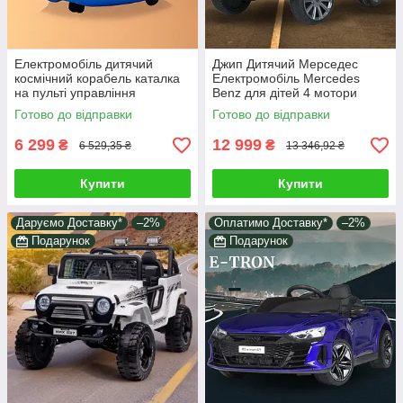
Електромобіль дитячий
Джип Дитячий Мерседес
космічний корабель каталка
Електромобіль Mercedes
на пульті управління
Benz для дітей 4 мотори
Підсвічування мелодії
пульт TF MP3 USB Bluetooth
Готово до відправки
Готово до відправки
двигуни 35W Червоний
музика сірий
6 299
12 999
₴
₴
6 529,35 ₴
13 346,92 ₴
Купити
Купити
Даруємо Доставку*
–2%
Оплатимо Доставку*
–2%
Подарунок
Подарунок