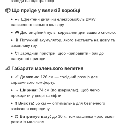
завжди на підстраховці.
📦 Що приїде у великій коробці
🏎️ Ефектний дитячий електромобіль BMW
насиченого синього кольору.
🎮 Дистанційний пульт керування для вашого спокою.
🔋 Потужний акумулятор, якого вистачить на довгу та
захопливу гру.
🔌 Зарядний пристрій, щоб «заправити» бак до
наступної пригоди.
📐 Габарити маленького велетня
📏
Довжина:
126 см — солідний розмір для
справжнього комфорту.
↔️
Ширина:
74 см (по дзеркалах), щоб легко
проходити у двері та ліфти.
⬆️
Висота:
55 см — оптимальна для безпечного
залізання всередину.
⚖️
Витримує вагу:
до 30 кг, тож машинка «ростиме»
разом із малюком.