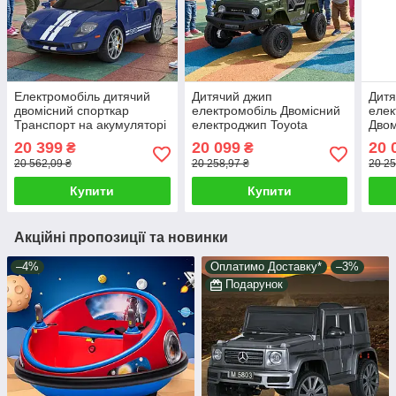
Електромобіль дитячий
Дитячий джип
Дитя
двомісний спорткар
електромобіль Двомісний
елек
Транспорт на акумуляторі
електроджип Toyota
Двом
синій пульт звук світло у
зелений 4*35W світло звук
на п
20 399
20 099
20 
₴
₴
комплекті подарунок
у комплекті пульт і
світ
20 562,09 ₴
20 258,97 ₴
20 25
подарунок
пода
Купити
Купити
Акційні пропозиції та новинки
–4%
Оплатимо Доставку*
–3%
Подарунок