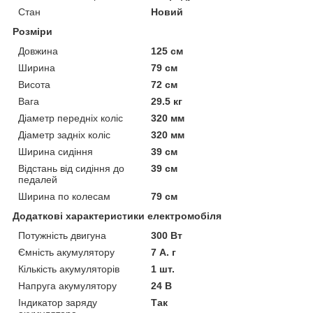
Стан
Новий
Розміри
Довжина
125 см
Ширина
79 см
Висота
72 см
Вага
29.5 кг
Діаметр передніх коліс
320 мм
Діаметр задніх коліс
320 мм
Ширина сидіння
39 см
Відстань від сидіння до
39 см
педалей
Ширина по колесам
79 см
Додаткові характеристики електромобіля
Потужність двигуна
300 Вт
Ємність акумулятору
7 А. г
Кількість акумуляторів
1 шт.
Напруга акумулятору
24 В
Індикатор заряду
Так