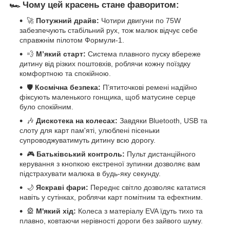
🏎️ Чому цей красень стане фаворитом:
🚀
Потужний драйв:
Чотири двигуни по 75W
забезпечують стабільний рух, тож малюк відчує себе
справжнім пілотом Формули-1.
💨
М’який старт:
Система плавного пуску вбереже
дитину від різких поштовхів, роблячи кожну поїздку
комфортною та спокійною.
🛡️
Космічна безпека:
П’ятиточкові ремені надійно
фіксують маленького гонщика, щоб матусине серце
було спокійним.
🎶
Дискотека на колесах:
Завдяки Bluetooth, USB та
слоту для карт пам'яті, улюблені пісеньки
супроводжуватимуть дитину всю дорогу.
🎮
Батьківський контроль:
Пульт дистанційного
керування з кнопкою екстреної зупинки дозволяє вам
підстрахувати малюка в будь-яку секунду.
🌙
Яскраві фари:
Переднє світло дозволяє кататися
навіть у сутінках, роблячи карт помітним та ефектним.
🎡
М'який хід:
Колеса з матеріалу EVA їдуть тихо та
плавно, ковтаючи нерівності дороги без зайвого шуму.