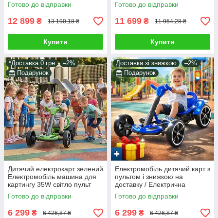
світло звук у комплекті
пульті білий 4*25W світло звук
Готово до відправки
Готово до відправки
подарунок
у наборі подарунок
12 899
11 699
₴
₴
13 190,18 ₴
11 954,28 ₴
Купити
Купити
*Доставка 0 грн
–2%
Доставка зі знижкою
–2%
Подарунок
Подарунок
Дитячий електрокарт зелений
Електромобіль дитячий карт з
Електромобіль машина для
пультом і знижкою на
картингу 35W світло пульт
доставку / Електрична
керування в комплекті
машинка-каталка Синій 35W
Готово до відправки
Готово до відправки
подарунок
EVA світло музика
6 299
6 299
₴
₴
6 426,87 ₴
6 426,87 ₴