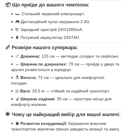
📦 Що приїде до вашого чемпіона:
🏎️ Стильний червоний електрокарт.
🎮 Дистанційний пульт керування 2,4G.
🔌 Зарядний пристрій 24V/1000mA.
🔋 Потужний акумулятор 24V7AH.
📏 Розміри нашого суперкара:
📏
Довжина:
125 см — виглядає солідно та серйозно.
↔️
Ширина по дзеркалах:
79 см — пройде у двері та
зручно розміститься в коридорі.
🔝
Висота:
72 см — ідеально для комфортної
посадки.
⚖️
Вага:
29,5 кг — стійкий та надійний транспорт.
💺
Ширина сидіння:
39 см — просторе місце для
комфорту малюка.
🌟 Чому це найкращий вибір для вашої малечі:
🧠
Розвиток координації:
Керування власним
транспортом змалечку тренує швидкість реакції та увагу,