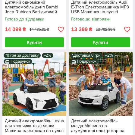
Дитячий одномісний
Дитячий електромобіль Audi
електромобіль джип Bambi
E-Tron Електромашинка MP3
Jeep Rubicon Багі дитячий
USB Машинка на пульті
Позашляховик з пультом
Іграшковий транспорт
Готово до відправки
Готово до відправки
керування MP3 TF
електромобіль
14 099
13 399
₴
₴
14 435,31 ₴
13 702,39 ₴
Купити
Купити
*0 грн за доставку
–2%
*Доставка 0 грн
–2%
Подарунок
Подарунок
Дитячий електромобіль Lexus
Дитячий електромобіль
для хлопчика та дівчинки
мазда Машина на
Машина електрокар на пульті
акумуляторі електрокар на