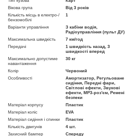
Тип кузова
Карт
Вікова група
Від 3 років
Кількість місць в електро-/
1
бензомобілі
Варіанти управління
З кабіни водія,
Радіоуправління (пульт ДУ)
Максимальна швидкість
7 км/год
Передачі
1 швидкість назад, 3
швидкості вперед
Максимально допустиме
30 кг
навантаження
Колір
Червоний
Особливості
Амортизатор, Регульоване
сидіння, Передні фари,
Світлові ефекти, Звукові
ефекти, MP3-роз'єм, Ремені
безпеки
Матеріал корпусу
Пластик
Матеріал коліс
EVA
Матеріал сидіння і спинки
Пластик
Кількість двигунів
4 шт.
Захисний бампер
Спереду