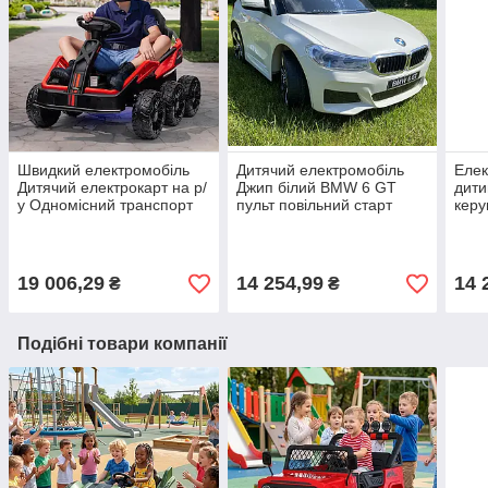
Швидкий електромобіль
Дитячий електромобіль
Еле
Дитячий електрокарт на р/
Джип білий BMW 6 GT
дити
у Одномісний транспорт
пульт повільний старт
керу
дитині до 50 кг 6WD
шкіра 2 батареї USB MP3
коле
Червоне світло звук
аку
Чор
19 006,29
14 254,99
14 
₴
₴
Подібні товари компанії