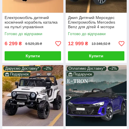
Електромобіль дитячий
Джип Дитячий Мерседес
космічний корабель каталка
Електромобіль Mercedes
на пульті управління
Benz для дітей 4 мотори
Підсвічування мелодії
пульт TF MP3 USB Bluetooth
Готово до відправки
Готово до відправки
двигуни 35W Червоний
музика сірий
6 299
12 999
₴
₴
6 529,35 ₴
13 346,92 ₴
Купити
Купити
Даруємо Доставку*
–2%
Оплатимо Доставку*
–2%
Подарунок
Подарунок