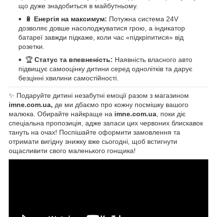
що дуже знадобиться в майбутньому.
🔋
Енергія на максимум:
Потужна система 24V
дозволяє довше насолоджуватися грою, а індикатор
батареї завжди підкаже, коли час «підкріпитися» від
розетки.
🏆
Статус та впевненість:
Наявність власного авто
підвищує самооцінку дитини серед однолітків та дарує
безцінні хвилини самостійності.
✨ Подаруйте дитині незабутні емоції разом з магазином
imne.com.ua,
де ми дбаємо про кожну посмішку вашого
малюка. Обирайте найкраще на
imne.com.ua
, поки діє
спеціальна пропозиція, адже запаси цих червоних блискавок
тануть на очах! Поспішайте оформити замовлення та
отримати вигідну знижку вже сьогодні, щоб встигнути
ощасливити свого маленького гонщика!