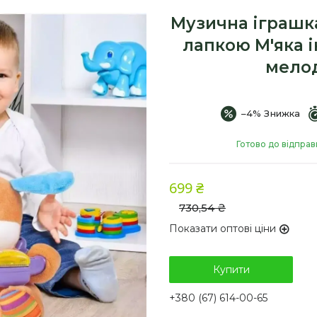
Музична іграшка
лапкою М'яка і
мелод
–4%
Готово до відправ
699 ₴
730,54 ₴
Показати оптові ціни
Купити
+380 (67) 614-00-65