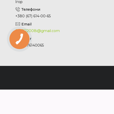
Ігор
+380 (67) 614-00-65
0661512008i@gmail.com
+380676140065