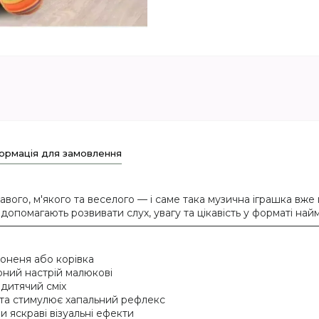
ормація для замовлення
кравого, м'якого та веселого — і саме така музична іграшка 
допомагають розвивати слух, увагу та цікавість у форматі найм
лоненя або корівка
арний настрій малюкові
 дитячий сміх
 та стимулює хапальний рефлекс
и яскраві візуальні ефекти