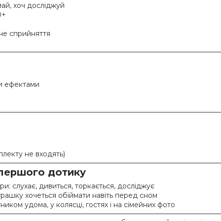
май, хоч досліджуй
0+
не сприйняття
ми ефектами
плекту не входять)
 першого дотику
ри: слухає, дивиться, торкається, досліджує
грашку хочеться обіймати навіть перед сном
иком удома, у колясці, гостях і на сімейних фото