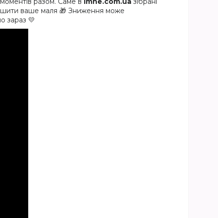
 моментів разом. Саме в
imne.com.ua
зібрані
тішити ваше маля 🎁 Зниження може
о зараз 💛