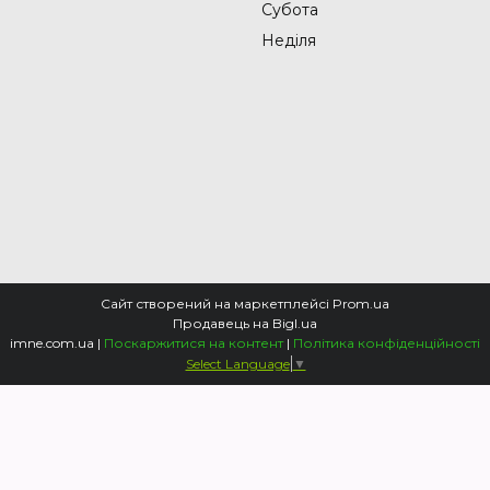
Субота
Неділя
Сайт створений на маркетплейсі
Prom.ua
Продавець на Bigl.ua
imne.com.ua |
Поскаржитися на контент
|
Політика конфіденційності
Select Language
▼