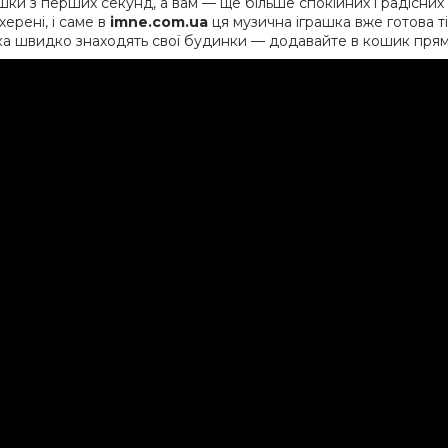
ішки з перших секунд, а вам — ще більше спокійних і радісних
херені, і саме в
imne.com.ua
ця музична іграшка вже готова 
тка швидко знаходять свої будинки — додавайте в кошик прям