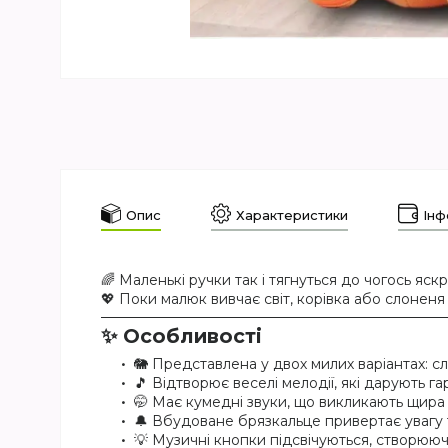
Опис
Характеристики
Інф
🌈 Маленькі ручки так і тягнуться до чогось яс
💖 Поки малюк вивчає світ, корівка або слоненя 
✨ Особливості
🐘 Представлена у двох милих варіантах: с
🎵 Відтворює веселі мелодії, які дарують г
🤭 Має кумедні звуки, що викликають щира
🔔 Вбудоване брязкальце привертає увагу
💡 Музичні кнопки підсвічуються, створююч