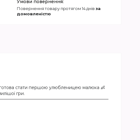
повернення товару протягом 14 днів
за
домовленістю
вже готова стати першою улюбленицею малюка 👶
илішої гри.