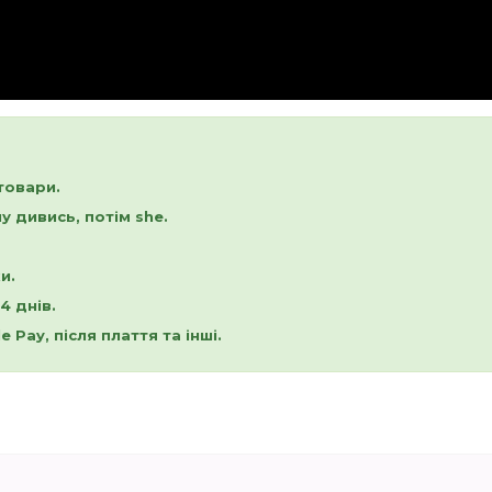
товари.
 дивись, потім she.
и.
4 днів.
 Pay, після плаття та інші.