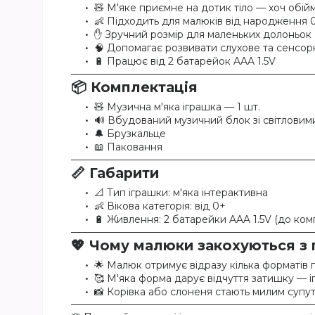
🧸 М'яке приємне на дотик тіло — хоч обій
👶 Підходить для малюків від народження 
✋ Зручний розмір для маленьких долоньок
🧠 Допомагає розвивати слухове та сенсор
🔋 Працює від 2 батарейок AAA 1.5V
📦 Комплектація
🧸 Музична м'яка іграшка — 1 шт.
🔊 Вбудований музичний блок зі світлови
🔔 Брузкальце
📖 Паковання
📏 Габарити
📐 Тип іграшки: м'яка інтерактивна
👶 Вікова категорія: від 0+
🔋 Живлення: 2 батарейки AAA 1.5V (до ком
💖 Чому малюки закохуються з
🌟 Малюк отримує відразу кілька форматів г
🥰 М'яка форма дарує відчуття затишку — і
📸 Корівка або слоненя стають милим супутн