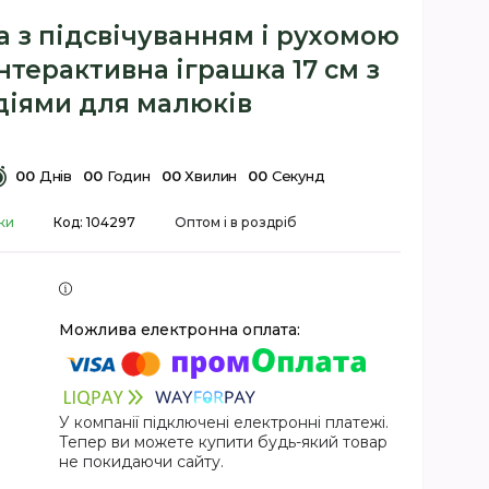
 з підсвічуванням і рухомою
нтерактивна іграшка 17 см з
іями для малюків
0
0
Днів
0
0
Годин
0
0
Хвилин
0
0
Секунд
ки
Код:
104297
Оптом і в роздріб
У компанії підключені електронні платежі.
Тепер ви можете купити будь-який товар
не покидаючи сайту.