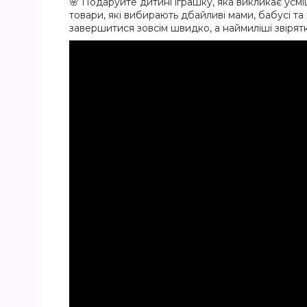
🌸 Подаруйте дитині іграшку, яка викликає усм
товари, які вибирають дбайливі мами, бабусі та 
завершитися зовсім швидко, а наймиліші звіря