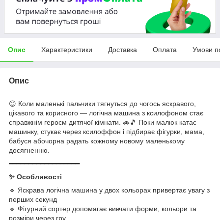
Опис
Характеристики
Доставка
Оплата
Умови п
Опис
😊 Коли маленькі пальчики тягнуться до чогось яскравого,
цікавого та корисного — логічна машина з ксилофоном стає
справжнім героєм дитячої кімнати. 🚗🎵 Поки малюк катає
машинку, стукає через ксилоффон і підбирає фігурки, мама,
бабуся абочорна радать кожному новому маленькому
досягненню.
━━━━━━━━━━━━━━━━━━
✨ Особливості
🔹 Яскрава логічна машина у двох кольорах привертає увагу з
перших секунд
🔹 Фігурний сортер допомагає вивчати форми, кольори та
розміри через гру