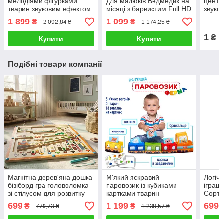
мелодіями фігурками
для малюків Ведмедик на
цент
тварин звуковим ефектом
місяці з барвистим Full HD
звук
і підсвічуванням
зображенням
кріп
1 899
1 099
₴
₴
2 092,84 ₴
1 174,25 ₴
колисковими та м'якими
елем
звуками природи
1
₴
Купити
Купити
Подібні товари компанії
Магнітна дерев'яна дошка
М'який яскравий
Логі
бізіборд гра головоломка
паровозик із кубиками
ігра
зі стілусом для розвитку
картками тварин
Сорт
дитини від 3 років Іграшка
Розвивальна іграшка поїзд
фігу
699
1 199
699
₴
₴
779,73 ₴
1 238,57 ₴
сортер лабіринт
для малюків від 1 року з
та н
липучками