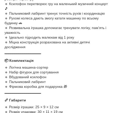
🔹 Ксилофон перетворює гру на маленький музичний концерт
🎵
🔹 Пальчиковий лабіринт тренує точність рухів і координацію
🔹 Рухомі колеса дають змогу катати машинку по всьому
будинку 🚗
🔹 Розвивальна іграшка допомагає тренувати логіку, пам'ять і
уважність
🔹 Ідеально підходить малюкам від 1 року
🔹 Міцна конструкція розрахована на активні дитячі
дослідження
━━━━━━━━━━━━━━━━━━
📦 Комплектація
🔹 Логічна машина-сортер
🔹 Набір фігурок для сортування
🔹 Вбудований ксилофон
🔹 Пальчиковий лабіринт
🔹 Фірмова коробка для подарунка 🎁
━━━━━━━━━━━━━━━━━━
📏 Габарити
🔹 Розмір іграшки: 25 × 9 × 12 см
🔹 Розмір упаковки: 30 × 11 × 19 см