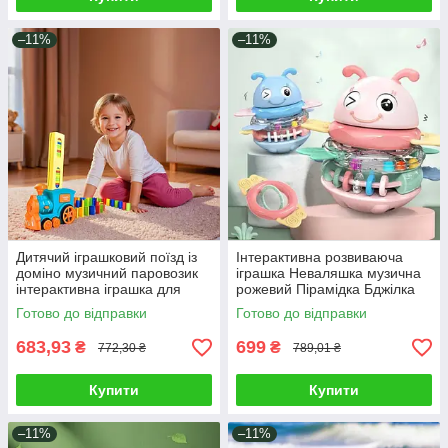
–11%
–11%
Дитячий іграшковий поїзд із
Інтерактивна розвиваюча
доміно музичний паровозик
іграшка Неваляшка музична
інтерактивна іграшка для
рожевий Пірамідка Бджілка
малюків світло звук мелодії
брязкальце з прорізувачем
Готово до відправки
Готово до відправки
683,93
699
₴
₴
772,30 ₴
789,01 ₴
Купити
Купити
–11%
–11%