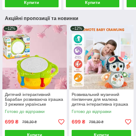
Купити
Купити
Акційні пропозиції та новинки
–12%
–12%
Дитячий інтерактивний
Розвивальний музичний
Барабан розвиваюча іграшка
пінгвинчик для малюка
3 режими українське
дитяча інтерактивна іграшка
озвучення вивчення букв
їздить світло звук серцебиття
Готово до відправки
Готово до відправки
цифр пісні мелодії
співає
699
699
₴
₴
798,30 ₴
798,30 ₴
Купити
Купити