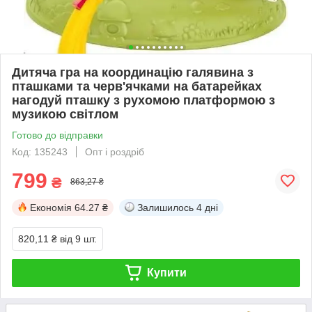
Дитяча гра на координацію галявина з
пташками та черв'ячками на батарейках
нагодуй пташку з рухомою платформою з
музикою світлом
Готово до відправки
Код: 135243
Опт і роздріб
799
₴
863,27 ₴
Економія
64.27 ₴
Залишилось
4 дні
820,11 ₴
від 9 шт.
Купити