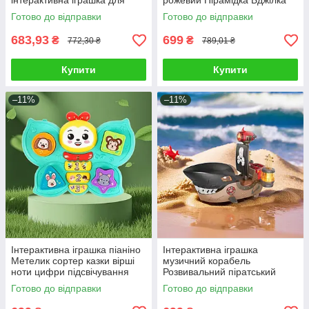
інтерактивна іграшка для
рожевий Пірамідка Бджілка
малюків світло звук мелодії
брязкальце з прорізувачем
Готово до відправки
Готово до відправки
683,93
699
₴
₴
772,30 ₴
789,01 ₴
Купити
Купити
–11%
–11%
Інтерактивна іграшка піаніно
Інтерактивна іграшка
Метелик сортер казки вірші
музичний корабель
ноти цифри підсвічування
Розвивальний піратський
озвучування українською
корабель-акула для дітей
Готово до відправки
Готово до відправки
мовою
Морська іграшка Акула