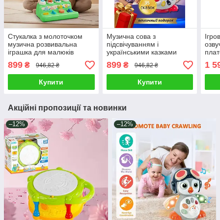
Стукалка з молоточком
Музична сова з
Ігро
музична розвивальна
підсвічуванням і
озву
іграшка для малюків
українськими казками
пла
ігровий набір світло звук
вікторинами Інтерактивна
трен
899
899
1 5
₴
₴
946,82 ₴
946,82 ₴
тварини літери форми
іграшка з піснями крила
підс
рухаються
діте
Купити
Купити
Акційні пропозиції та новинки
–12%
–12%