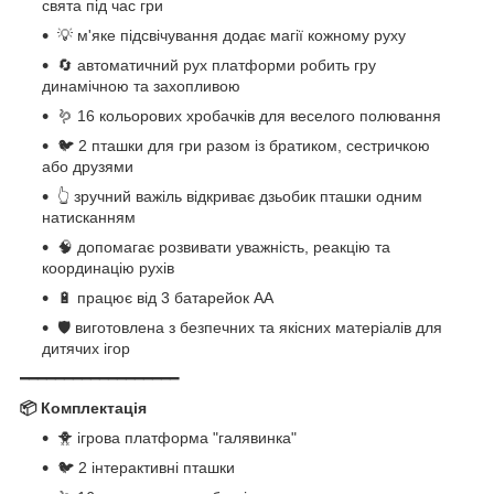
свята під час гри
💡 м'яке підсвічування додає магії кожному руху
🔄 автоматичний рух платформи робить гру
динамічною та захопливою
🪱 16 кольорових хробачків для веселого полювання
🐦 2 пташки для гри разом із братиком, сестричкою
або друзями
👆 зручний важіль відкриває дзьобик пташки одним
натисканням
🧠 допомагає розвивати уважність, реакцію та
координацію рухів
🔋 працює від 3 батарейок АА
🛡 виготовлена з безпечних та якісних матеріалів для
дитячих ігор
━━━━━━━━━━━━━━━━━━
📦 Комплектація
🐥 ігрова платформа "галявинка"
🐦 2 інтерактивні пташки