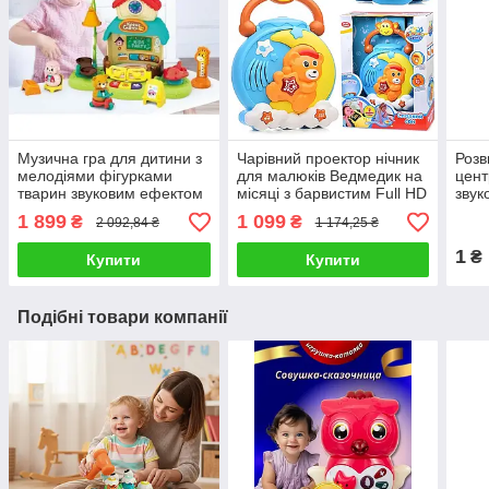
Музична гра для дитини з
Чарівний проектор нічник
Розв
мелодіями фігурками
для малюків Ведмедик на
цент
тварин звуковим ефектом
місяці з барвистим Full HD
звук
і підсвічуванням
зображенням
кріп
1 899
1 099
₴
₴
2 092,84 ₴
1 174,25 ₴
колисковими та м'якими
елем
звуками природи
1
₴
Купити
Купити
Подібні товари компанії