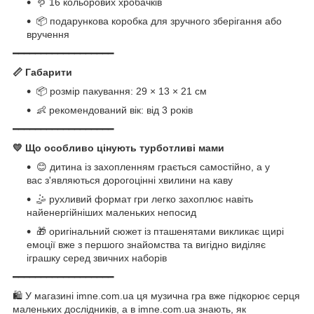
🪱 16 кольорових хробачків
📦 подарункова коробка для зручного зберігання або
вручення
━━━━━━━━━━━━━━━━━━
📏 Габарити
📦 розмір пакування: 29 × 13 × 21 см
👶 рекомендований вік: від 3 років
━━━━━━━━━━━━━━━━━━
💛 Що особливо цінують турботливі мами
😊 дитина із захопленням грається самостійно, а у
вас з'являються дорогоцінні хвилини на каву
🤹 рухливий формат гри легко захоплює навіть
найенергійніших маленьких непосид
🎁 оригінальний сюжет із пташенятами викликає щирі
емоції вже з першого знайомства та вигідно виділяє
іграшку серед звичних наборів
━━━━━━━━━━━━━━━━━━
🛍 У магазині imne.com.ua ця музична гра вже підкорює серця
маленьких дослідників, а в imne.com.ua знають, як