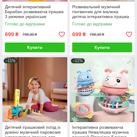
Дитячий інтерактивний
Розвивальний музичний
Барабан розвиваюча іграшка
пінгвинчик для малюка
3 режими українське
дитяча інтерактивна іграшка
озвучення вивчення букв
їздить світло звук серцебиття
Готово до відправки
Готово до відправки
цифр пісні мелодії
співає
699
699
₴
₴
798,30 ₴
798,30 ₴
Купити
Купити
–11%
–11%
Дитячий іграшковий поїзд із
Інтерактивна розвиваюча
доміно музичний паровозик
іграшка Неваляшка музична