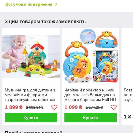
Всі умови повернення
З цим товаром також замовляють
Музична гра для дитини з
Чарівний проектор нічник
Розв
мелодіями фігурками
для малюків Ведмедик на
цент
тварин звуковим ефектом
місяці з барвистим Full HD
звук
і підсвічуванням
зображенням
кріп
1 899
1 099
₴
₴
2 092,84 ₴
1 174,25 ₴
колисковими та м'якими
елем
звуками природи
1
₴
Купити
Купити