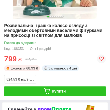
Розвивальна іграшка колесо огляду з
мелодіями обертовими веселими фігурками
на присосці зі світлом для малюків
Готово до відправки
Код: 188353
Опт і роздріб
799
₴
867,93 ₴
Економія
68.93 ₴
Залишилось
4 дні
824,53 ₴
від 9 шт.
Купити