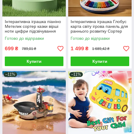
Інтерактивна іграшка піаніно
Інтерактивна іграшка Глобус
Метелик сортер казки вірші
карта світу ігрова панель для
ноти цифри підсвічування
раннього розвитку Сортер
озвучування українською
цифри ноти мелодії світло
Готово до відправки
Готово до відправки
мовою
699
1 499
₴
₴
789,01 ₴
1 689,42 ₴
Купити
Купити
–11%
–11%