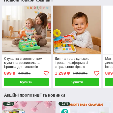
Подібні товари компанії
Стукалка з молоточком
Дитяча гра з кулькою
Магн
музична розвивальна
ігрова платформа зі
дино
іграшка для малюків
спіральною гіркою
інте
ігровий набір світло звук
розвивальна іграшка для
рибо
899
1 299
899
₴
₴
946,82 ₴
1 353,39 ₴
тварини літери форми
дітей 3 кульки звук світло
ігра
фігу
Купити
Купити
Акційні пропозиції та новинки
–12%
–12%