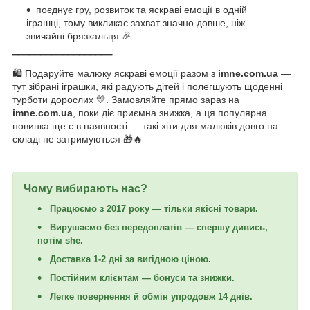
поєднує гру, розвиток та яскраві емоції в одній
іграшці, тому викликає захват значно довше, ніж
звичайні брязкальця 🎉
━━━━━━━━━━━━━━━━━━
🛍 Подаруйте малюку яскраві емоції разом з
imne.com.ua
—
тут зібрані іграшки, які радують дітей і полегшують щоденні
турботи дорослих 💛. Замовляйте прямо зараз на
imne.com.ua
, поки діє приємна знижка, а ця популярна
новинка ще є в наявності — такі хіти для малюків довго на
складі не затримуються 🎁🔥
Чому вибирають нас?
Працюємо з 2017 року — тільки якісні товари.
Вирушаємо без передоплатів — спершу дивись,
потім she.
Доставка 1-2 дні за вигідною ціною.
Постійним клієнтам — бонуси та знижки.
Легке повернення й обмін упродовж 14 днів.