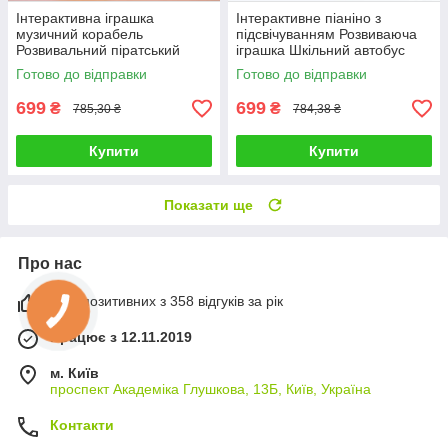
Інтерактивна іграшка
Інтерактивне піаніно з
музичний корабель
підсвічуванням Розвиваюча
Розвивальний піратський
іграшка Шкільний автобус
корабель-акула для дітей
Дитячий музичний інструмент
Готово до відправки
Готово до відправки
Морська іграшка Акула
цифри
699
699
₴
₴
785,30 ₴
784,38 ₴
Купити
Купити
Показати ще
Про нас
99% позитивних з 358 відгуків за рік
Працює з 12.11.2019
м. Київ
проспект Академіка Глушкова, 13Б, Київ, Україна
Контакти