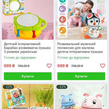
Дитячий інтерактивний
Розвивальний музичний
Барабан розвиваюча іграшка
пінгвинчик для малюка
3 режими українське
дитяча інтерактивна іграшка
озвучення вивчення букв
їздить світло звук серцебиття
Готово до відправки
Готово до відправки
цифр пісні мелодії
співає
699
699
₴
₴
798,30 ₴
798,30 ₴
Купити
Купити
–11%
–11%