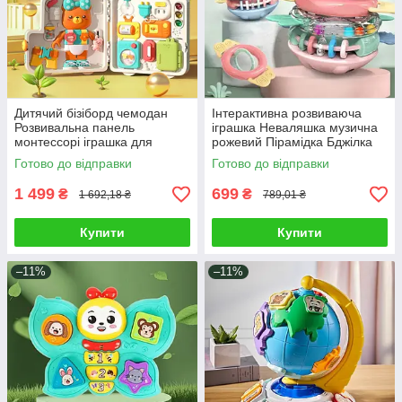
Дитячий бізіборд чемодан
Інтерактивна розвиваюча
Розвивальна панель
іграшка Неваляшка музична
монтессорі іграшка для
рожевий Пірамідка Бджілка
малюка вірші пісні замки
брязкальце з прорізувачем
Готово до відправки
Готово до відправки
світло звук укр мова
1 499
699
₴
₴
1 692,18 ₴
789,01 ₴
Купити
Купити
–11%
–11%