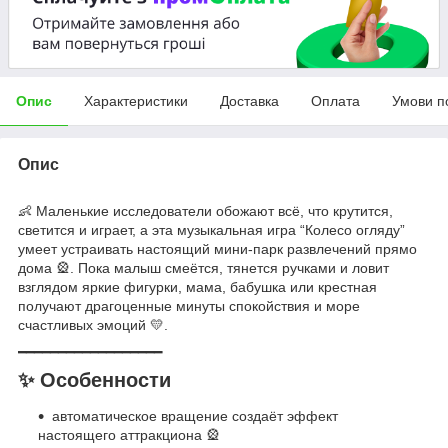
Опис
Характеристики
Доставка
Оплата
Умови п
Опис
👶 Маленькие исследователи обожают всё, что крутится,
светится и играет, а эта музыкальная игра “Колесо огляду”
умеет устраивать настоящий мини-парк развлечений прямо
дома 🎡. Пока малыш смеётся, тянется ручками и ловит
взглядом яркие фигурки, мама, бабушка или крестная
получают драгоценные минуты спокойствия и море
счастливых эмоций 💛.
━━━━━━━━━━━━━━━━━━
✨ Особенности
автоматическое вращение создаёт эффект
настоящего аттракциона 🎡