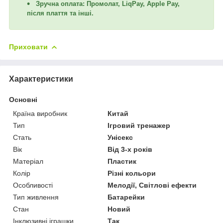
Зручна оплата: Промолат, LiqPay, Apple Pay,
після плаття та інші.
Приховати
Характеристики
Основні
Країна виробник
Китай
Тип
Ігровий тренажер
Стать
Унісекс
Вік
Від 3-х років
Матеріал
Пластик
Колір
Різні кольори
Особливості
Мелодії, Світлові ефекти
Тип живлення
Батарейки
Стан
Новий
Інклюзивні іграшки
Так