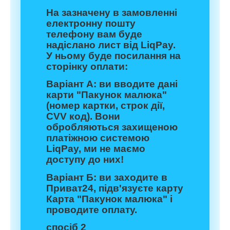
На зазначену в замовленні
електронну пошту
телефону вам буде
надіслано лист від LiqРay.
У ньому буде посилання на
сторінку оплати:
Варіант А:
ви вводите дані
карти "Пакунок малюка"
(номер картки, строк дії,
CVV код). Вони
обробляються захищеною
платіжною системою
LiqРay, ми не маємо
доступу до них!
Варіант Б:
ви заходите в
Приват24, підв'язуєте карту
Карта "Пакунок малюка" і
проводите оплату.
спосіб 2