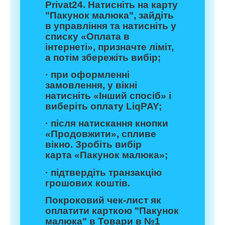
Privat24. Натисніть на карту
"Пакунок малюка", зайдіть
в управління та натисніть у
списку «Оплата в
інтернеті», призначте ліміт,
а потім збережіть вибір;
· при оформленні
замовлення, у вікні
натисніть «Інший спосіб» і
виберіть оплату LiqPAY;
· після натискання кнопки
«Продовжити», спливе
вікно. Зробіть вибір
карта «Пакунок малюка»;
· підтвердіть транзакцію
грошових коштів.
Покроковий чек-лист як
оплатити карткою "Пакунок
малюка" в Товари в №1