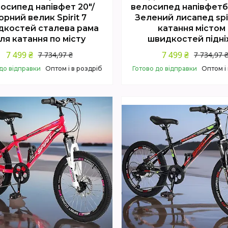
осипед напівфет 20"/
велосипед напівфетб
орний велик Spirit 7
Зелений лисапед spir
дкостей сталева рама
катання містом 
ля катання по місту
швидкостей підні
7 499 ₴
7 499 ₴
7 734,97 ₴
7 734,97 
до відправки
Оптом і в роздріб
Готово до відправки
Оптом і
Купити
Купити