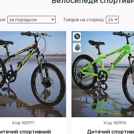
Велосипеди спортивн
–3%
шилось 4 дні
Залишилось 4 дні
162977
162976
итячий спортивний
Дитячий спортив