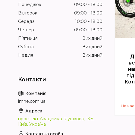
Понеділок
09:00
18:00
Вівторок
09:00
18:00
Середа
10:00
18:00
Четвер
09:00
18:00
Пʼятниця
Вихідний
Субота
Вихідний
Неділя
Вихідний
Д
ве
на
під
Кол
imne.com.ua
Немає 
проспект Академіка Глушкова, 13Б,
Київ, Україна