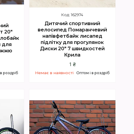
162974
Дитячий спортивний
ний
велосипед Помаранчевий
т 20"
напівфетбайк лисапед
елобайк
підлітку для прогулянок
й для
Диски 20" 7 швидкостей
ріжжю
Крила
1 ₴
Немає в наявності
 в роздріб
Оптом і в роздріб
5
+380 (67) 614-00-65