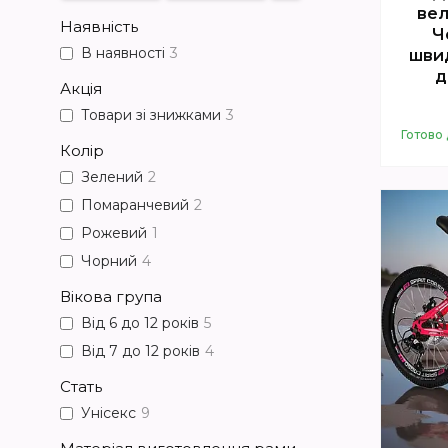
вел
Наявність
Ч
В наявності
3
шви
д
Акція
Товари зі знижками
3
Готово 
Колір
Зелений
2
Помаранчевий
2
Рожевий
1
Чорний
4
Вікова група
Від 6 до 12 років
5
Від 7 до 12 років
4
Стать
Унісекс
9