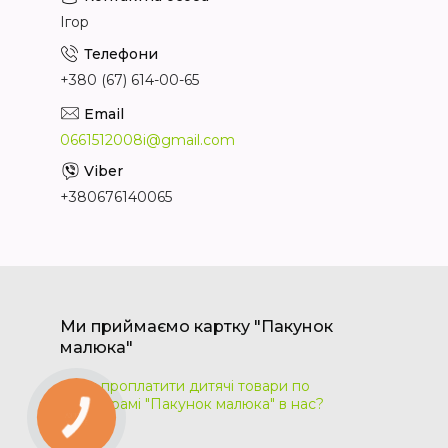
Ігор
+380 (67) 614-00-65
0661512008i@gmail.com
+380676140065
Ми приймаємо картку "Пакунок
малюка"
Як проплатити дитячі товари по
програмі "Пакунок малюка" в нас?