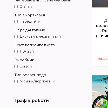
Матеріал виготовлення рами
Сталь
9
Тип амортизації
Д
Передній
9
велос
Передні гальма
Ро
дівчи
Дисковий, механічний
9
Зріст велосипедиста
110-125
9
Немає 
Виробник
Corso
9
Тип велосипеда
Міський/доріжний
9
Графік роботи