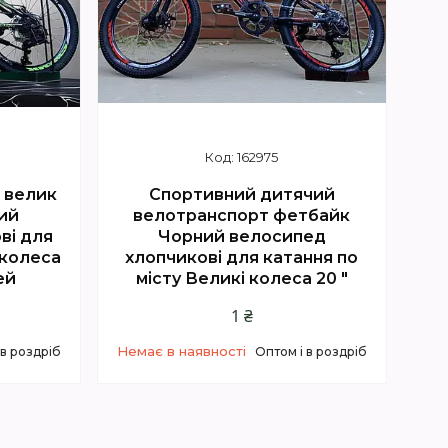
162975
 велик
Спортивний дитячий
ий
велотранспорт фетбайк
ві для
Чорний велосипед
 колеса
хлопчикові для катання по
ей
місту Великі колеса 20 "
1 ₴
Немає в наявності
 в роздріб
Оптом і в роздріб
5
+380 (67) 614-00-65