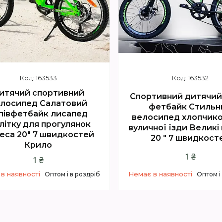
163533
163532
итячий спортивний
Спортивний дитячий
лосипед Салатовий
фетбайк Стильн
півфетбайк лисапед
велосипед хлопчико
літку для прогулянок
вуличної їзди Великі
еса 20" 7 швидкостей
20 " 7 швидкост
Крило
1 ₴
1 ₴
в наявності
Немає в наявності
Оптом і в роздріб
Оптом і
+380 (67) 614-00-65
+380 (67) 614-00-6