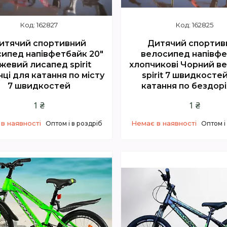
162827
162825
итячий спортивний
Дитячий спортив
ипед напівфетбайк 20"
велосипед напівфе
жевий лисапед spirit
хлопчикові Чорний в
нці для катання по місту
spirit 7 швидкосте
7 швидкостей
катання по бездо
1 ₴
1 ₴
в наявності
Немає в наявності
Оптом і в роздріб
Оптом і
+380 (67) 614-00-65
+380 (67) 614-00-6