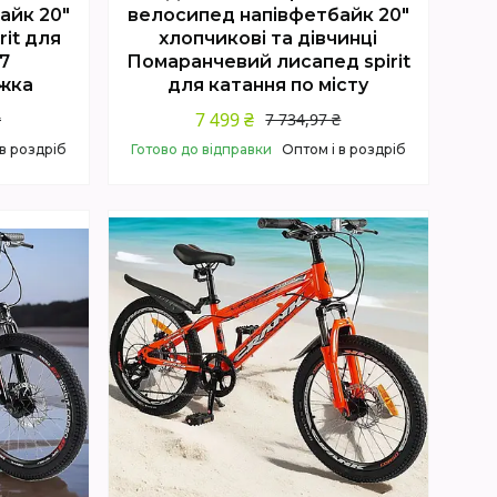
айк 20"
велосипед напівфетбайк 20"
it для
хлопчикові та дівчинці
7
Помаранчевий лисапед spirit
жка
для катання по місту
7 499 ₴
₴
7 734,97 ₴
 в роздріб
Готово до відправки
Оптом і в роздріб
Купити