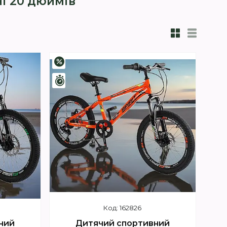
і 20 дюймів
–3%
Залишилось 4 дні
162826
ний
Дитячий спортивний