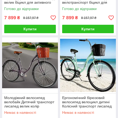
велик біцикл для активного
велотранспорт біцикл для
відпочинку Колеса 28" Рама
катання Колеса 28" Рама 19"
Готово до відправки
Готово до відправки
19"
Дзвінок
7 899
7 899
₴
₴
8 157,97 ₴
8 157,97 ₴
Купити
Купити
Молодіжний велосипед
Ергономічний бірюзовий
велобайк Дитячий транспорт
велосипед велоцикл дитині
лисапед велик колір
Колісний транспорт лисапед
виноград Рама 20" Колеса
байк Колеса 28" Рама 20"
Немає в наявності
Немає в наявності
28" Кошик Гальмо
Кошик