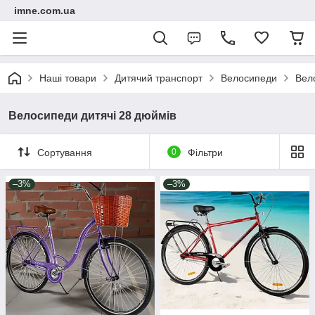
imne.com.ua
Наші товари
Дитячий транспорт
Велосипеди
Вел
Велосипеди дитячі 28 дюймів
Сортування
0
Фільтри
–3%
–3%