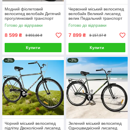
Модний фіолетовий
Червоний міський велосипед
велосипед велобайк Дитячий
велобайк Великий лисапед
прогулянковий транспорт
велик Педальний транспорт
лисапед велик Колеса 28"
для заняття спортом Колеса
Готово до відправки
Готово до відправки
Рама 20" Багажник
28"
8 599
7 899
₴
₴
8 893,66 ₴
8 157,97 ₴
Купити
Купити
–3%
–3%
Чорний міський велосипед
Зелений міський велосипед
підлітку Двоколісний лисапед
Одношвидкісний лисапед