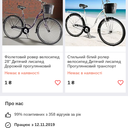
Фіолетовий ровер велосипед
Стильний білий ролер
28" Дитячий лисапед
велосипед Дитячий лисапед
Дорожній прогулянковий
Прогулянковий транспорт
велик байк Рама 20" Великі
велик Колеса 28" Рама 20"
Немає в наявності
Немає в наявності
колеса Дзвінок
Дзвінок Крила
1
1
₴
₴
Про нас
99% позитивних з 358 відгуків за рік
Працює з 12.11.2019