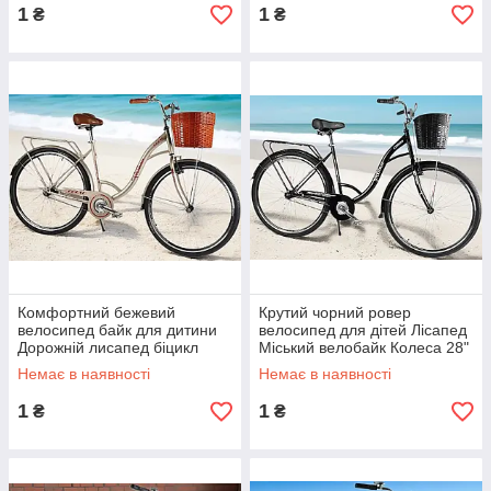
1
1
₴
₴
Комфортний бежевий
Крутий чорний ровер
велосипед байк для дитини
велосипед для дітей Лісапед
Дорожній лисапед біцикл
Міський велобайк Колеса 28"
Колеса 28" Рама 20" Кошик
Рама 20" Великі колеса
Немає в наявності
Немає в наявності
дзвіночок
Кошик
1
1
₴
₴