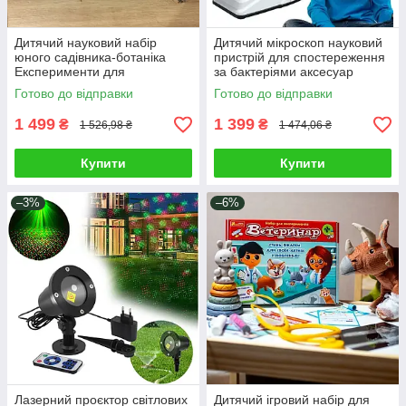
Дитячий науковий набір
Дитячий мікроскоп науковий
юного садівника-ботаніка
пристрій для спостереження
Експерименти для
за бактеріями аксесуар
вирощування саду Теплиця з
юного вченого Зум 1200х
Готово до відправки
Готово до відправки
городом інструменти
підсвічування аксесуари
1 499
1 399
₴
₴
1 526,98 ₴
1 474,06 ₴
Купити
Купити
–3%
–6%
Лазерний проєктор світлових
Дитячий ігровий набір для