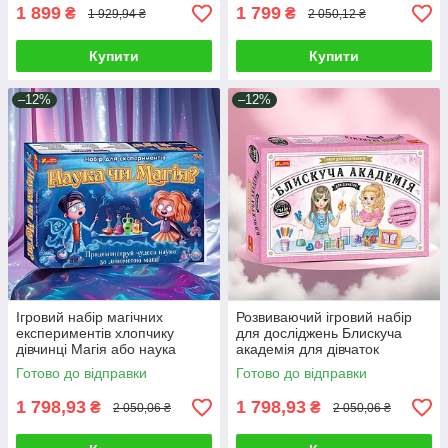
1 899
1 799
₴
₴
1 929,94 ₴
2 050,12 ₴
Купити
Купити
–12%
–12%
Ігровий набір магічних
Розвиваючий ігровий набір
експериментів хлопчику
для досліджень Блискуча
дівчинці Магія або наука
академія для дівчаток
навчальні дослідження юного
навчальні експерименти
Готово до відправки
Готово до відправки
фізика
юного хіміка
1 798,93
1 798,93
₴
₴
2 050,06 ₴
2 050,06 ₴