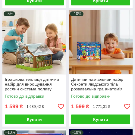
Купити
Купити
–5%
–10%
Іграшкова теплиця дитячий
Дитячий навчальний набір
набір для вирощування
Секрети людського тіла
рослин система поливу
розвивальна гра анатомія
лампа горщики насіння
для дітей 7 експериментів
Готово до відправки
Готово до відправки
торф’яні таблетки
скелет
1 599
1 599
₴
₴
1 689,42 ₴
1 771,31 ₴
Купити
Купити
–10%
–10%