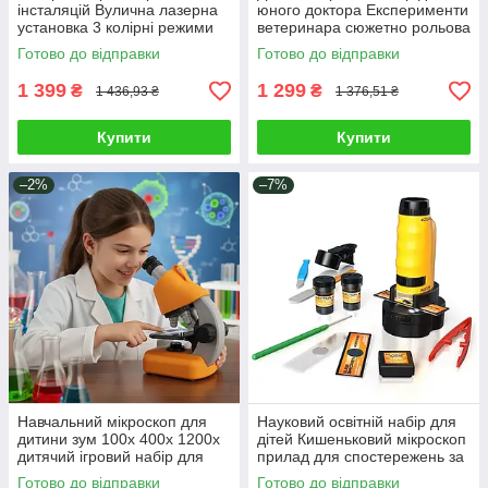
інсталяцій Вулична лазерна
юного доктора Експерименти
установка 3 колірні режими
ветеринара сюжетно рольова
кольорові цятки таймер пульт
гра медичні інструменти
Готово до відправки
Готово до відправки
1 399
1 299
₴
₴
1 436,93 ₴
1 376,51 ₴
Купити
Купити
–2%
–7%
Навчальний мікроскоп для
Науковий освітній набір для
дитини зум 100х 400х 1200х
дітей Кишеньковий мікроскоп
дитячий ігровий набір для
прилад для спостережень за
наукових досліджень
мікросвітом Збільшення 120х
Готово до відправки
Готово до відправки