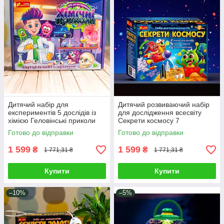
Дитячий набір для
Дитячий розвиваючий набір
експериментів 5 дослідів із
для дослідження всесвіту
хімією Геловінські приколи
Секрети космосу 7
Навчання через гру для
навчальних експериментів
Готово до відправки
Готово до відправки
юного вченого
юного астронома
1 599
1 599
₴
₴
1 771,31 ₴
1 771,31 ₴
Купити
Купити
–10%
–5%