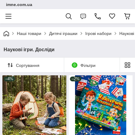
imne.com.ua
Наші товари
Дитячі іграшки
Ігрові набори
Наукові 
Наукові ігри. Досліди
Сортування
0
Фільтри
–4%
–2%