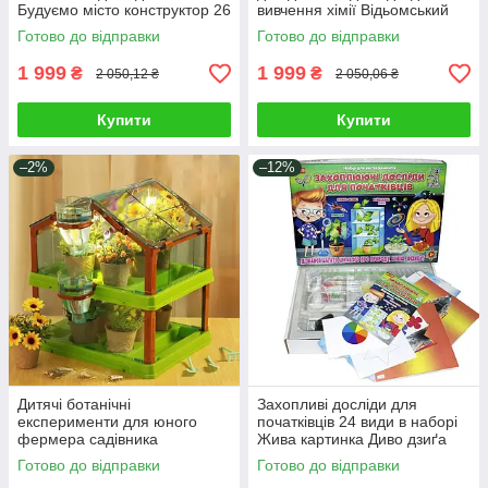
Будуємо місто конструктор 26
вивчення хімії Відьомський
предметів 12 проєктів
вогонь Фарбуємо полум'я
Готово до відправки
Готово до відправки
навчання через гру в
Танцююче конфеті
професію
1 999
1 999
₴
₴
2 050,12 ₴
2 050,06 ₴
Купити
Купити
–2%
–12%
Дитячі ботанічні
Захопливі досліди для
експерименти для юного
початківців 24 види в наборі
фермера садівника
Жива картинка Диво дзиґа
розвиваючий пізнавальний
Кулька в банці Листок, що
Готово до відправки
Готово до відправки
набір теплиця насіння
плаче