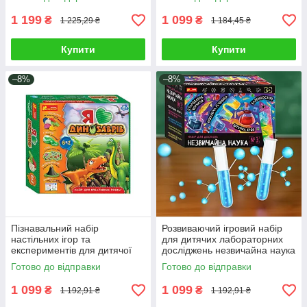
аксесуари
світло інструменти
1 199
1 099
₴
₴
1 225,29 ₴
1 184,45 ₴
Купити
Купити
–8%
–8%
Пізнавальний набір
Розвиваючий ігровий набір
настільних ігор та
для дитячих лабораторних
експериментів для дитячої
досліджень незвичайна наука
творчості Динозаври
4 експерименти юного хіміка
Готово до відправки
Готово до відправки
палеонтологія 6 дослідів
розвивають логіку
1 099
1 099
₴
₴
1 192,91 ₴
1 192,91 ₴