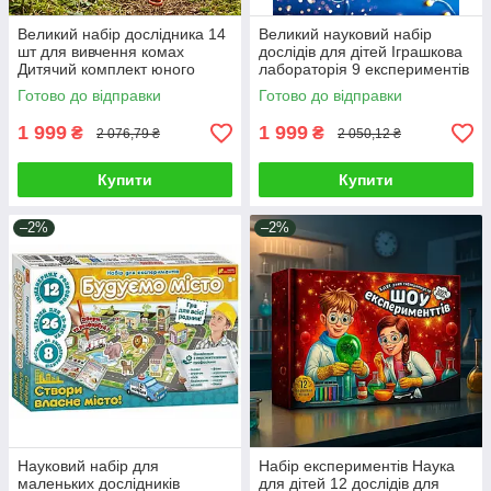
Великий набір дослідника 14
Великий науковий набір
шт для вивчення комах
дослідів для дітей Іграшкова
Дитячий комплект юного
лабораторія 9 експериментів
натураліста з біноклем та
для вивчення фізики хімії та
Готово до відправки
Готово до відправки
наметом
біології через гру
1 999
1 999
₴
₴
2 076,79 ₴
2 050,12 ₴
Купити
Купити
–2%
–2%
Науковий набір для
Набір експериментів Наука
маленьких дослідників
для дітей 12 дослідів для