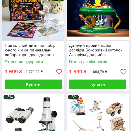
Навчальний дитячий набір
Дитячий ігровий набір
юного хіміка пізнавальні
дослідів Бокс живий куточок
лабораторні дослідження
Акваріум для рибок
Секрети золота 4
Інсектарій Іграшка для
Готово до відправки
Готово до відправки
експерименти
вивчення природи світло
1 599
1 599
₴
₴
1 771,31 ₴
1 684,79 ₴
Купити
Купити
–3%
–6%