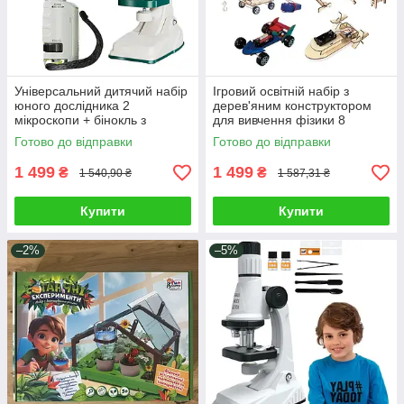
Універсальний дитячий набір
Ігровий освітній набір з
юного дослідника 2
дерев'яним конструктором
мікроскопи + бінокль з
для вивчення фізики 8
інструментами / Все
предметів машинки мильні
Готово до відправки
Готово до відправки
необхідне для експериментів
бульбашки наука для дітей
вдома
1 499
1 499
₴
₴
1 540,90 ₴
1 587,31 ₴
Купити
Купити
–2%
–5%