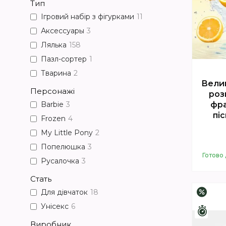
Тип
Ігровий набір з фігурками
11
Аксессуары
3
Лялька
158
Пазл-сортер
1
Тварина
2
Велик
Персонажі
роз
фра
Barbie
3
піс
Frozen
4
My Little Pony
2
Попелюшка
3
Готово 
Русалочка
3
Стать
Для дівчаток
18
–2%
Унісекс
6
Зали
Виробник