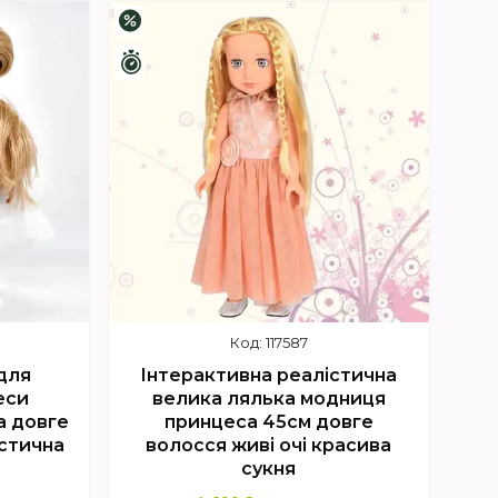
Купити
–1%
Залишилось 4 дні
117587
для
Інтерактивна реалістична
еси
велика лялька модниця
а довге
принцеса 45см довге
істична
волосся живі очі красива
сукня