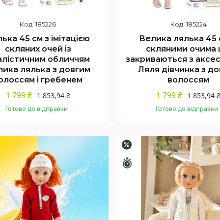
185226
185224
ька 45 см з імітацією
Велика лялька 45 с
скляних очей із
скляними очима
алістичним обличчям
закриваються з аксе
ика лялька з довгим
Ляля дівчинка з д
олоссям і гребенем
волоссям
1 799 ₴
1 799 ₴
1 853,94 ₴
1 853,94 
Готово до відправки
Готово до відправки
Купити
Купити
–2%
шилось 4 дні
Залишилось 4 дні