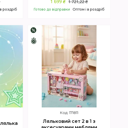
1 699 ₴
₴
1 721,22 ₴
 в роздріб
Готово до відправки
Оптом і в роздріб
Купити
–4%
Залишилось 4 дні
171811
Ляльковий сет 2 в 1 з
 лялька
аксесуарами меблями