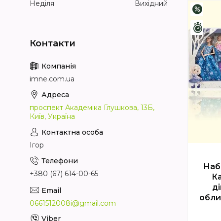
Неділя
Вихідний
–3%
Зали
imne.com.ua
проспект Академіка Глушкова, 13Б,
Київ, Україна
Ігор
Наб
+380 (67) 614-00-65
К
д
обли
0661512008i@gmail.com