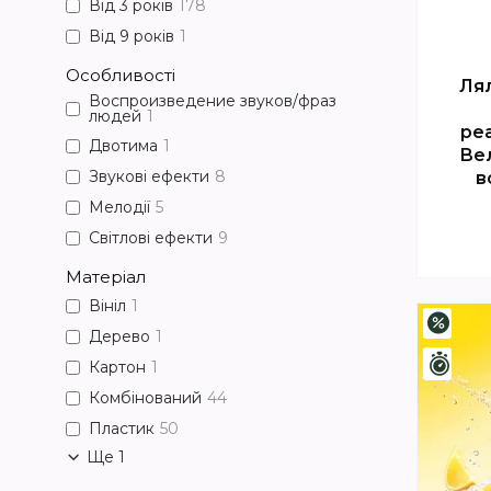
Від 3 років
178
Від 9 років
1
Особливості
Лял
Воспроизведение звуков/фраз
людей
1
ре
Двотима
1
Вел
Звукові ефекти
8
в
Мелодії
5
Світлові ефекти
9
Матеріал
Вініл
1
–4%
Дерево
1
Зали
Картон
1
Комбінований
44
Пластик
50
Ще 1