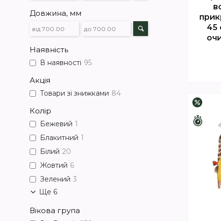
в
Довжина, мм
прик
45
оч
Наявність
В наявності
95
Акція
Товари зі знижками
84
–3%
Колір
Зали
Бежевий
1
Блакитний
1
Білий
20
Жовтий
6
Зелений
3
Ще 6
Вікова група