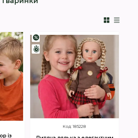
 Тваринки
–3%
Залишилось 4 дні
185228
ор із
Дитяча лялька з елегантним