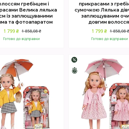
олоссям гребінцем і
прикрасами з гребін
расами Велика лялька
сумочкою Лялька дів
 см із заплющуваними
заплющуваним очи
има та фотоапаратом
довгим волосс
1 799 ₴
1 799 ₴
1 858,08 ₴
1 858,08 
Готово до відправки
Готово до відправки
Купити
Купити
–3%
шилось 4 дні
Залишилось 4 дні