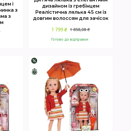
цем і
дизайном із гребінцем
чинка з
Реалістична лялька 45 см із
ма з
довгим волоссям для зачісок
ям
1 799 ₴
1 858,08 ₴
₴
Готово до відправки
Купити
–3%
Залишилось 4 дні