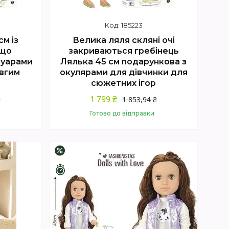
185223
м із
Велика ляля скляні очі
 що
закриваються гребінець
суарами
Лялька 45 см подарункова з
овгим
окулярами для дівчинки для
сюжетних ігор
1 799 ₴
₴
1 853,94 ₴
Готово до відправки
Купити
–2%
Залишилось 4 дні