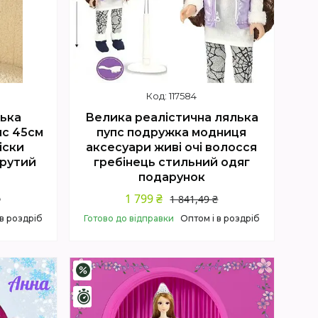
117584
лька
Велика реалістична лялька
пс 45см
пупс подружка модниця
іски
аксесуари живі очі волосся
крутий
гребінець стильний одяг
подарунок
1 799 ₴
₴
1 841,49 ₴
 в роздріб
Готово до відправки
Оптом і в роздріб
Купити
–1%
Залишилось 4 дні