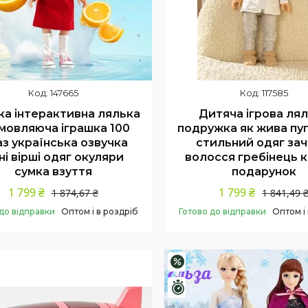
147665
117585
а інтерактивна лялька
Дитяча ігрова ля
мовляюча іграшка 100
подружка як жива пу
з українська озвучка
стильний одяг зач
ні вірші одяг окуляри
волосся гребінець 
сумка взуття
подарунок
1 799 ₴
1 799 ₴
1 874,67 ₴
1 841,49 
до відправки
Оптом і в роздріб
Готово до відправки
Оптом і
Купити
Купити
–4%
шилось 4 дні
Залишилось 4 дні