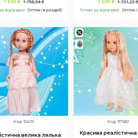
1 699 ₴
1 699 ₴
1 758,54 ₴
1 721,22 
до відправки
Оптом і в роздріб
Готово до відправки
Оптом і
Купити
Купити
–1%
шилось 4 дні
Залишилось 4 дні
124131
117582
Красива реалістична
істична велика лялька