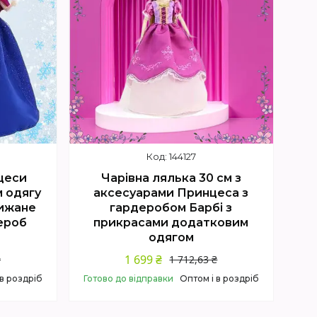
144127
цеси
Чарівна лялька 30 см з
м одягу
аксесуарами Принцеса з
рижане
гардеробом Барбі з
ероб
прикрасами додатковим
одягом
1 699 ₴
₴
1 712,63 ₴
 в роздріб
Готово до відправки
Оптом і в роздріб