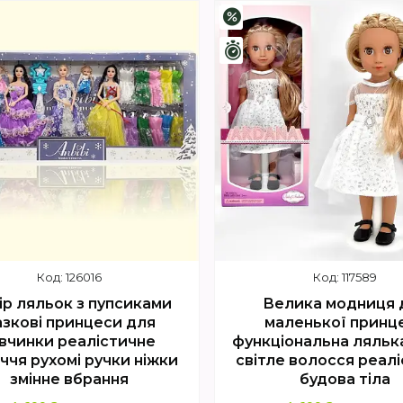
Купити
Купити
–1%
шилось 4 дні
Залишилось 4 дні
126016
117589
ір ляльок з пупсиками
Велика модниця 
азкові принцеси для
маленької принц
івчинки реалістичне
функціональна ляльк
ччя рухомі ручки ніжки
світле волосся реал
змінне вбрання
будова тіла