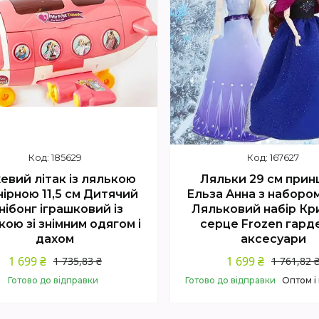
185629
167627
евий літак із лялькою
Ляльки 29 см прин
ірною 11,5 см Дитячий
Ельза Анна з наборо
нібонг іграшковий із
Ляльковий набір К
кою зі знімним одягом і
серце Frozen гард
дахом
аксесуари
1 699 ₴
1 699 ₴
1 735,83 ₴
1 761,82 
Готово до відправки
Готово до відправки
Оптом і