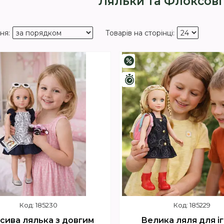
Ляльки та Флоксові
–3%
шилось 4 дні
Залишилось 4 дні
185230
185229
сива лялька з довгим
Велика ляля для іг